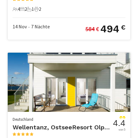
4
2
1
2
4 Gäste
2 Schlafzimmer
1 Badezimmer
2 Haustiere
494
14 Nov
7
Nächte
€
584
 €
•
Deutschland
4.4
Wellentanz, OstseeResort Olpenitz
von 5