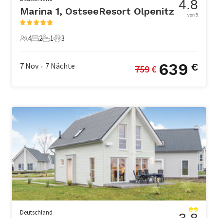
4.8
Marina 1, OstseeResort Olpenitz
von 5
4
2
1
3
4 Gäste
2 Schlafzimmer
1 Badezimmer
3 Haustiere
639
7 Nov
7
Nächte
€
759
 €
•
Deutschland