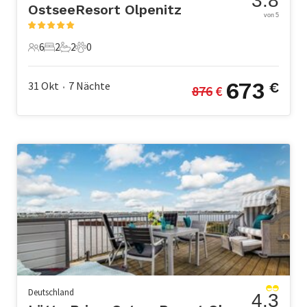
3.8
OstseeResort Olpenitz
von 5
6
2
2
0
6 Gäste
2 Schlafzimmer
2 Badezimmer
0 Haustiere
673
31 Okt
7
Nächte
€
876
 €
•
Deutschland
4.3