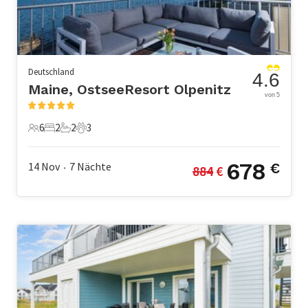
Deutschland
4.6
Maine, OstseeResort Olpenitz
von 5
6
2
2
3
6 Gäste
2 Schlafzimmer
2 Badezimmer
3 Haustiere
678
14 Nov
7
Nächte
€
884
 €
•