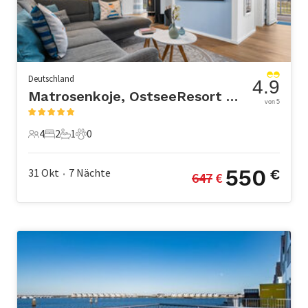
Deutschland
4.9
Matrosenkoje, OstseeResort Olpenitz
von 5
4
2
1
0
4 Gäste
2 Schlafzimmer
1 Badezimmer
0 Haustiere
550
31 Okt
7
Nächte
€
647
 €
•