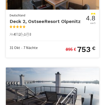
Deutschland
4.8
Deck 2, OstseeResort Olpenitz
von 5
4
2
1
3
4 Gäste
2 Schlafzimmer
1 Badezimmer
3 Haustiere
753
31 Okt
7
Nächte
€
895
 €
•