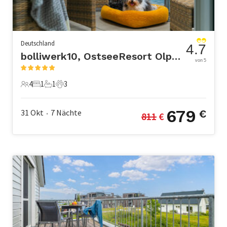
Deutschland
4.7
bolliwerk10, OstseeResort Olpenitz
von 5
4
1
1
3
4 Gäste
1 Schlafzimmer
1 Badezimmer
3 Haustiere
679
31 Okt
7
Nächte
€
811
 €
•