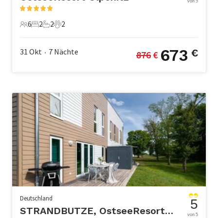
von 5
6
2
2
2
6 Gäste
2 Schlafzimmer
2 Badezimmer
2 Haustiere
673
31 Okt
7
Nächte
€
876
 €
•
Deutschland
5
STRANDBUTZE, OstseeResort Olpenitz
von 5