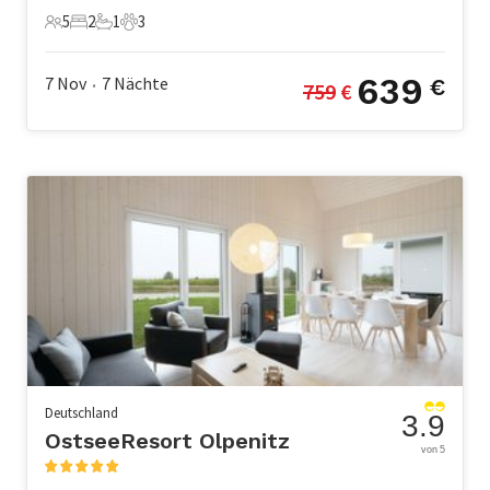
5
2
1
3
5 Gäste
2 Schlafzimmer
1 Badezimmer
3 Haustiere
639
7 Nov
7
Nächte
€
759
 €
•
Deutschland
3.9
OstseeResort Olpenitz
von 5