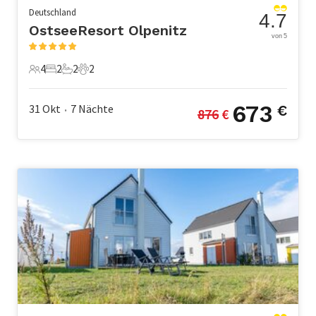
Deutschland
4.7
OstseeResort Olpenitz
von 5
4
2
2
2
4 Gäste
2 Schlafzimmer
2 Badezimmer
2 Haustiere
673
31 Okt
7
Nächte
€
876
 €
•