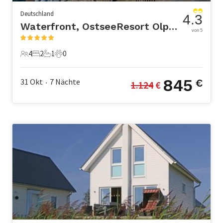
Deutschland
4.3
Waterfront, OstseeResort Olpenitz
von 5
4
2
1
0
4 Gäste
2 Schlafzimmer
1 Badezimmer
0 Haustiere
845
31 Okt
7
Nächte
€
1.124
 €
•