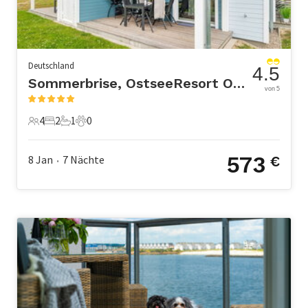
Deutschland
4.5
Sommerbrise, OstseeResort Olpenitz
von 5
4
2
1
0
4 Gäste
2 Schlafzimmer
1 Badezimmer
0 Haustiere
573
8 Jan
7
Nächte
€
•