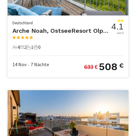
Deutschland
4.1
Arche Noah, OstseeResort Olpenitz
von 5
4
2
1
0
4 Gäste
2 Schlafzimmer
1 Badezimmer
0 Haustiere
508
14 Nov
7
Nächte
€
633
 €
•