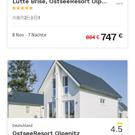
Lütte Brise, OstseeResort Olpenitz
von 5
5
2
1
3
5 Gäste
2 Schlafzimmer
1 Badezimmer
3 Haustiere
747
8 Nov
7
Nächte
€
884
 €
•
Deutschland
4.5
OstseeResort Olpenitz