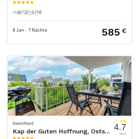
6
2
1
0
6 Gäste
2 Schlafzimmer
1 Badezimmer
0 Haustiere
585
8 Jan
7
Nächte
€
•
Deutschland
4.7
Kap der Guten Hoffnung, OstseeResort Olpenitz
von 5