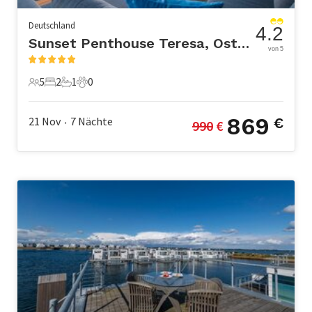
Deutschland
4.2
Sunset Penthouse Teresa, OstseeResort Olpenitz
von 5
5
2
1
0
5 Gäste
2 Schlafzimmer
1 Badezimmer
0 Haustiere
869
21 Nov
7
Nächte
€
990
 €
•