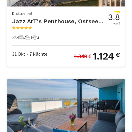
Deutschland
3.8
Jazz ArT's Penthouse, OstseeResort Olpenitz
von 5
4
2
1
3
4 Gäste
2 Schlafzimmer
1 Badezimmer
3 Haustiere
1.124
31 Okt
7
Nächte
€
1.340
 €
•