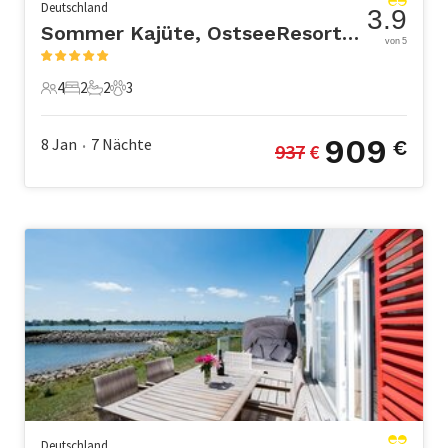
Deutschland
3.9
Sommer Kajüte, OstseeResort Olpenitz
von 5
4
2
2
3
4 Gäste
2 Schlafzimmer
2 Badezimmer
3 Haustiere
909
8 Jan
7
Nächte
€
937
 €
•
Deutschland