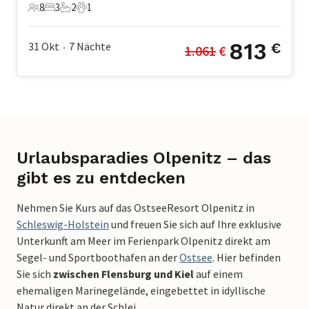
8
3
2
1
8 Gäste
3 Schlafzimmer
2 Badezimmer
1 Haustier
813
31 Okt
7
Nächte
€
1.061
 €
•
Urlaubsparadies Olpenitz – das
gibt es zu entdecken
Nehmen Sie Kurs auf das OstseeResort Olpenitz in
Schleswig-Holstein
und freuen Sie sich auf Ihre exklusive
Unterkunft am Meer im Ferienpark Olpenitz direkt am
Segel- und Sportboothafen an der
Ostsee
. Hier befinden
Sie sich
zwischen Flensburg und Kiel
auf einem
ehemaligen Marinegelände, eingebettet in idyllische
Natur direkt an der Schlei.