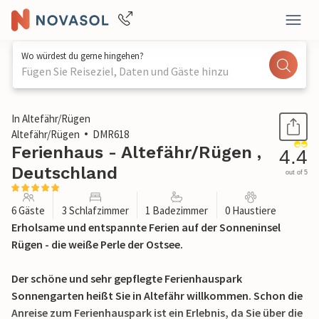
Wo würdest du gerne hingehen?
Fügen Sie Reiseziel, Daten und Gäste hinzu
1 / 38
In Altefähr/Rügen
Altefähr/Rügen
DMR618
Ferienhaus - Altefähr/Rügen ,
4.4
Deutschland
out of 5
6 Gäste
3 Schlafzimmer
1 Badezimmer
0 Haustiere
Erholsame und entspannte Ferien auf der Sonneninsel
Rügen - die weiße Perle der Ostsee.
Der schöne und sehr gepflegte Ferienhauspark
Sonnengarten heißt Sie in Altefähr willkommen. Schon die
Anreise zum Ferienhauspark ist ein Erlebnis, da Sie über die