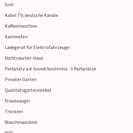
Grill
bringen mit etwas Glück das Abendessen mit nach Hause.
Kabel TV, deutsche Kanäle
Erleben Sie eine gesellige Familienzeit und Entspannung in
Kaffeemaschine
diesem einladenden Ferienhaus in Bjerregård. Willkommen!
Kaminofen
Hinweis: Die Außendusche ist vom 1.11. – 1.5. geschlossen
Ladegerät für Elektrofahrzeuge
und kann nicht genutzt werden.
Nichtraucher-Haus
Parkplatz a.d. Grund/kostenlos : 3 Parkplätze
Privater Garten
Qualitätsgartenmöbel
Staubsauger
Trockner
Waschmaschine
WiFi