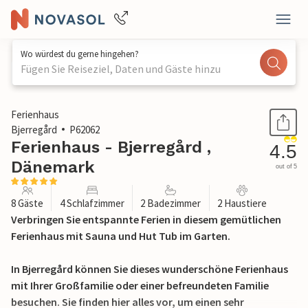
Wo würdest du gerne hingehen?
Fügen Sie Reiseziel, Daten und Gäste hinzu
1 / 31
Ferienhaus
Bjerregård
P62062
Ferienhaus - Bjerregård ,
4.5
Dänemark
out of 5
8 Gäste
4 Schlafzimmer
2 Badezimmer
2 Haustiere
Verbringen Sie entspannte Ferien in diesem gemütlichen
Ferienhaus mit Sauna und Hut Tub im Garten.
In Bjerregård können Sie dieses wunderschöne Ferienhaus
mit Ihrer Großfamilie oder einer befreundeten Familie
besuchen. Sie finden hier alles vor, um einen sehr