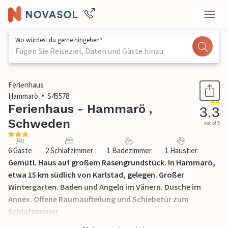
Wo würdest du gerne hingehen?
Fügen Sie Reiseziel, Daten und Gäste hinzu
1 / 14
Ferienhaus
Hammarö
S45578
Ferienhaus - Hammarö ,
3.3
Schweden
out of 5
6 Gäste
2 Schlafzimmer
1 Badezimmer
1 Haustier
Gemütl. Haus auf großem Rasengrundstück. In Hammarö,
etwa 15 km südlich von Karlstad, gelegen. Großer
Wintergarten. Baden und Angeln im Vänern. Dusche im
Annex. Offene Raumaufteilung und Schiebetür zum
Schlafzimmer.