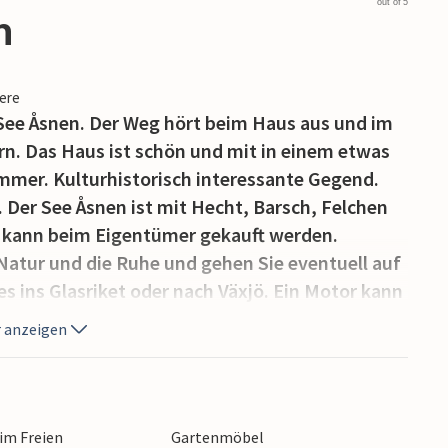
out of 5
n
iere
ee Åsnen. Der Weg hört beim Haus aus und im
n. Das Haus ist schön und mit in einem etwas
immer. Kulturhistorisch interessante Gegend.
. Der See Åsnen ist mit Hecht, Barsch, Felchen
z kann beim Eigentümer gekauft werden.
 Natur und die Ruhe und gehen Sie eventuell auf
ins Glasriket oder nach Växjö. Ein Motor kann
ie können Fischadler, Seeadler und
 anzeigen
a Gård ist sehr idyllisch gelegen, ein
nen Småland. Der Hof liegt auf einem privaten
milie zu einem Naturparadies entwickelt hat.
 im Freien
Gartenmöbel