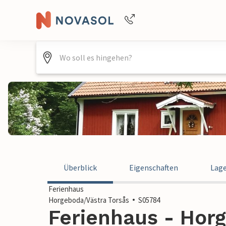
Buchungshilfe per Telefon
+4940688715475
Überblick
Eigenschaften
Lag
Ferienhaus
Horgeboda/Västra Torsås
S05784
Ferienhaus - Hor