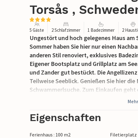
Torsås , Schwede
5 Gäste
2 Schlafzimmer
1 Badezimmer
2 Haust
Ungestört und hoch gelegenes Haus am S
Sommer haben Sie hier nur einen Nachbar
anderen Stil renoviert, exklusives Badez
Eigener Bootsplatz und Grillplatz am See
und Zander gut bestückt. Die Angellizen
Teilweise Seeblick. Genießen Sie hier die
Schwammerlsuche. Zum Einkaufen geht es 
in der Nähe vom Haus gemietet werden. S
Mehr
Prachttaucher beobachten.
Der Eigentümer erzählt: Der Hof Horgebod
Eigenschaften
geschichtsträchtiger Hof mitten im schö
Naturschutzgebiet, das die Eigentümerfa
Ferienhaus : 100 m2
Filetierplatz