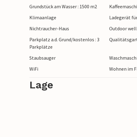
Grundstück am Wasser : 1500 m2
Kaffeemasch
von Mellerud. Sehr beliebt ist auch der S
Ruderboote, Kanus und Räder leihen und s
Klimaanlage
Ladegerät fü
Aquädukt in Håverud. Gegen Ende des 19. J
Nichtraucher-Haus
Outdoor wel
Brücke, Eisenbahnbrücke und Aquädukt.
Parkplatz a.d. Grund/kostenlos : 3
Qualitätsga
Parkplätze
Am größten See Schwedens sollte Sie auc
Staubsauger
Waschmasch
Sie hervorragend mit dem Schleppfischen
WiFi
Wohnen im F
In diesem Haus sind Ihnen unvergleichlic
Lage
Umgebung garantiert.