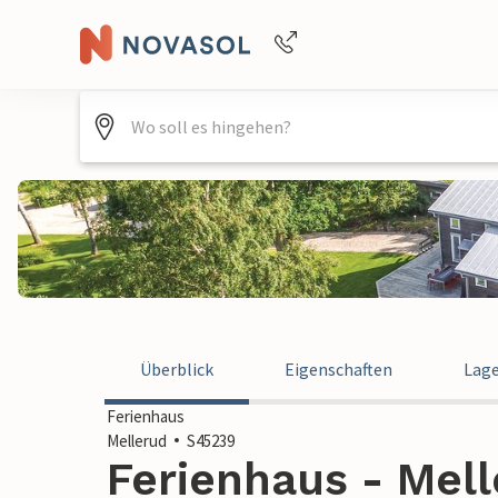
Buchungshilfe per Telefon
+4940688715475
Überblick
Eigenschaften
Lag
Ferienhaus
Mellerud
S45239
Ferienhaus - Mel