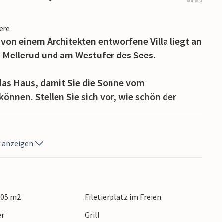
out of 5
iere
 von einem Architekten entworfene Villa liegt an
i Mellerud und am Westufer des Sees.
das Haus, damit Sie die Sonne vom
nnen. Stellen Sie sich vor, wie schön der
te, in denen Sie entspannen und aktiv sein
 anzeigen
südlichsten Naturreservat von Schweden.
nde Pfade und im Winter werden hier
r mit Flutlicht beleuchtet. Das nahe gelegene
neekanonen und eine Flutlichtanlage.
 105 m2
Filetierplatz im Freien
er
Grill
le, dann haben Sie in der Nähe den 18-Loch Platz