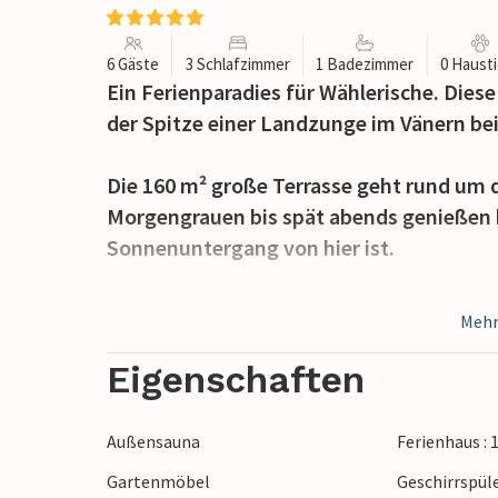
6 Gäste
3 Schlafzimmer
1 Badezimmer
0 Haust
Ein Ferienparadies für Wählerische. Diese
der Spitze einer Landzunge im Vänern be
Die 160 m² große Terrasse geht rund um 
Morgengrauen bis spät abends genießen kö
Sonnenuntergang von hier ist.
In der Umgebung liegen weite Naturgebie
Mehr
können. Z. B. auf dem Kroppefjäll, dem 
Wanderer jeden Alters finden hier passe
Eigenschaften
Langlaufloipen gezogen, einige sind soga
Amål-Skicenter verfügt über 4 Lifte, Sch
Außensauna
Ferienhaus :
Gartenmöbel
Geschirrspül
Steht in Ihrem Urlaub Golf an erster Stel