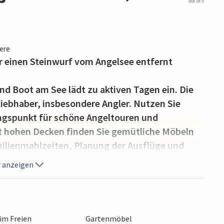
out of 5
iere
ur einen Steinwurf vom Angelsee entfernt
d Boot am See lädt zu aktiven Tagen ein. Die
rliebhaber, insbesondere Angler. Nutzen Sie
angspunkt für schöne Angeltouren und
 hohen Decken finden Sie gemütliche Möbeln
ilienmahlzeiten, Planung der Ausflüge und
s. Oder vielleicht ziehen Sie eher
 anzeigen
geltour können Sie sich am Nachmittag im See
 fantastischem Panoramablick auf den
zfiguren zu schnitzen, wie Emil aus
 im Freien
Gartenmöbel