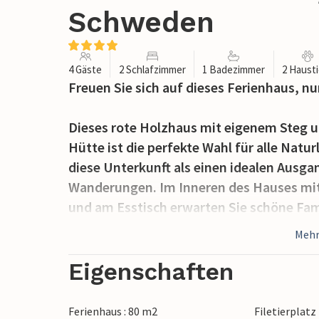
Schweden
4 Gäste
2 Schlafzimmer
1 Badezimmer
2 Haust
Freuen Sie sich auf dieses Ferienhaus, n
Dieses rote Holzhaus mit eigenem Steg un
Hütte ist die perfekte Wahl für alle Natu
diese Unterkunft als einen idealen Ausg
Wanderungen. Im Inneren des Hauses mit
und am Esstisch erwarten Sie schöne Fam
Spieleabende mit Erfrischungen und Snack
Mehr
hausgemachten Kuchen vor? Nach der An
erfrischen. Auf der offenen Terrasse mit
Eigenschaften
Spexhultasjön können Sie versuchen, Hol
Lönneberga es getan hat.
Ferienhaus : 80 m2
Filetierplatz