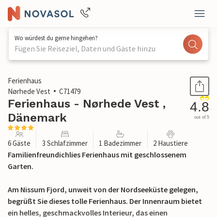
Wo würdest du gerne hingehen?
Fügen Sie Reiseziel, Daten und Gäste hinzu
1 / 26
Ferienhaus
Nørhede Vest
C71479
Ferienhaus - Nørhede Vest ,
4.8
Dänemark
out of 5
6 Gäste
3 Schlafzimmer
1 Badezimmer
2 Haustiere
Familienfreundichlies Ferienhaus mit geschlossenem
Garten.
Am Nissum Fjord, unweit von der Nordseeküste gelegen,
begrüßt Sie dieses tolle Ferienhaus. Der Innenraum bietet
ein helles, geschmackvolles Interieur, das einen