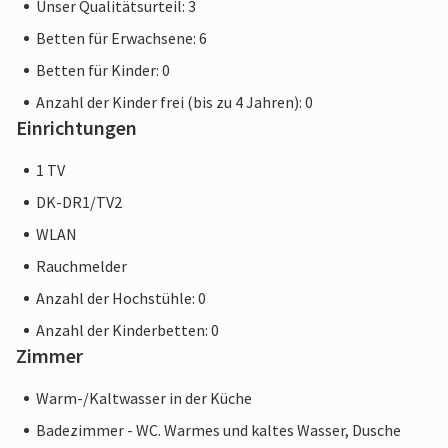
Unser Qualitätsurteil: 3
Hurup oder schlendern durch die gemütliche
Hafenumgebung mit vielerlei Cafés und Geschäften.
Betten für Erwachsene: 6
Betten für Kinder: 0
Am Ende des Tages brauchen Sie nichts anderes mehr tun,
Anzahl der Kinder frei (bis zu 4 Jahren): 0
als sich in die bequemen Betten fallen zu lassen und sich
Einrichtungen
auf einen neuen erlebnisreichen Tag zu freuen.
1 TV
Kommen Sie also in den Norden Jütlands und genießen Sie
eine entspannte und sorglose Auszeit direkt am Meer.
DK-DR1/TV2
WLAN
Rauchmelder
Anzahl der Hochstühle: 0
Anzahl der Kinderbetten: 0
Zimmer
Warm-/Kaltwasser in der Küche
Badezimmer - WC. Warmes und kaltes Wasser, Dusche