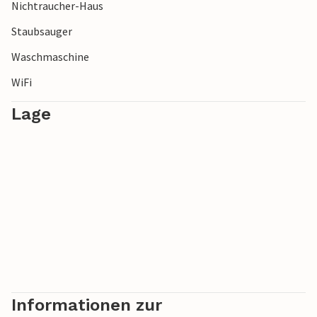
Vergnügungspark und das Schloss Eketorp.
Nichtraucher-Haus
Staubsauger
Waschmaschine
WiFi
Lage
Informationen zur