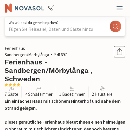
Wo würdest du gerne hingehen?
Fügen Sie Reiseziel, Daten und Gäste hinzu
1 / 18
Ferienhaus
Sandbergen/Mörbylånga
S41697
Ferienhaus -
Sandbergen/Mörbylånga ,
Schweden
7 Gäste
4 Schlafzimmer
1 Badezimmer
2 Haustiere
Ein einfaches Haus mit schönem Hinterhof und nahe dem
Strand gelegen.
Dieses gemütliche Ferienhaus bietet Ihnen einen heimeligen
Wohnraum mit schlichter Einrichtung, dennoch bestens