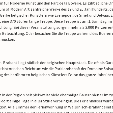
 für Moderne Kunst und den Parc de la Boverie. Es gibt etliche O
m of Modern Art zahlreiche Werke des 19 und 20 Jahrhunderts, da
 Werke belgischer Künstlern wie Evenepoel, de Smet und Delvaux.
E
t eine 370 Stufen lange Treppe. Diese Treppe ist am 1. Sonntag i
chtung. Bei dieser Veranstaltung sorgen mehr als 3.000 Kerzen en
e Beleuchtung. Oder besuchen Sie die Treppe während des Bueren 
hmücken.
-Brabant liegt südlich der belgischen Hauptstadt. Die oft als Ga
sthistorischen Reichtum wie die Parklandschaft der Domaine Solva
ng des berühmten belgischen Künstlers Folon das ganze Jahr über
n in der Region beispielsweise viele ehemalige Bauernhäuser im t
 dort einige Tage in aller Stille verbringen. Die Ferienhäuser wurd
egion. Alle Zimmer der Ferienwohnung in Wallonisch-Brabant sind 