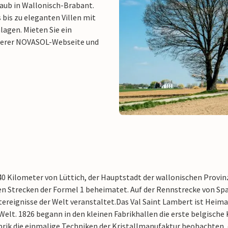
laub in Wallonisch-Brabant.
bis zu eleganten Villen mit
agen. Mieten Sie ein
nserer NOVASOL-Webseite und
0 Kilometer von Lüttich, der Hauptstadt der wallonischen Provinz 
en Strecken der Formel 1 beheimatet. Auf der Rennstrecke von Spa
ereignisse der Welt veranstaltet.
Das Val Saint Lambert ist Heimat
Welt. 1826 begann in den kleinen Fabrikhallen die erste belgische 
abrik die einmalige Techniken der Kristallmanufaktur beobachten,