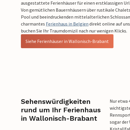
ausgestattete Ferienhäuser für einen erstklassigen Ur
Von gemütlichen Bauernhäusern über rustikale Chalets 
Pool und beeindruckenden mittelalterlichen Schlossanl
charmantes
Ferienhaus in Belgien
direkt online auf u
buchen Sie Ihr Traumdomizil nach nur wenigen Klicks.
Siehe Ferienhäuser in Wallonisch-Brabant
Sehenswürdigkeiten
Nur etwa 4
wichtigst
rund um Ihr Ferienhaus
Rennsport
in Wallonisch-Brabant
sogar der 
Kristallf