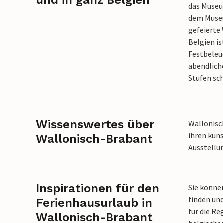
und in ganz Belgien
das Museum
dem Museu
gefeierte
Belgien is
Festbeleu
abendlich
Stufen sc
Wissenswertes über
Wallonisch
ihren kun
Wallonisch-Brabant
Ausstellu
Inspirationen für den
Sie könne
finden und
Ferienhausurlaub in
für die R
Wallonisch-Brabant