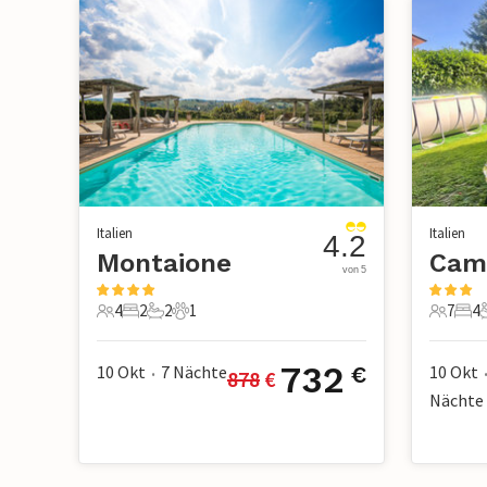
Italien
Italien
4.2
Montaione
Cam
von 5
4
2
2
1
7
4
4 Gäste
2 Schlafzimmer
2 Badezimmer
1 Haustier
7 Gäste
4 S
732
10 Okt
7
Nächte
10 Okt
€
878
 €
•
Nächte