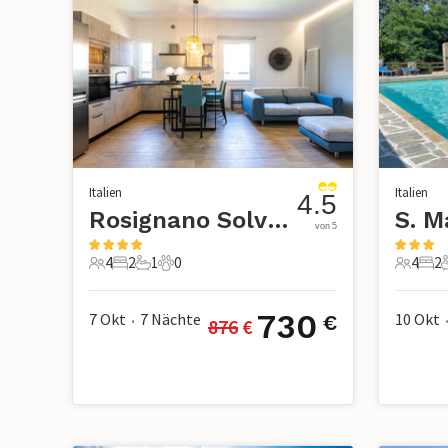
Italien
Italien
4.5
Rosignano Solvay
von 5
4
2
1
0
4
2
4 Gäste
2 Schlafzimmer
1 Badezimmer
0 Haustiere
4 Gäste
2 S
730
7 Okt
7
Nächte
10 Okt
€
876
 €
•