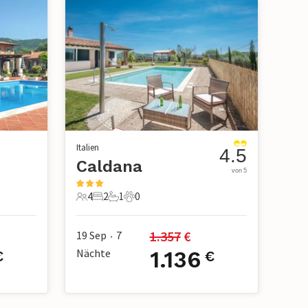
Italien
4.5
Caldana
von 5
4
2
1
0
4 Gäste
2 Schlafzimmer
1 Badezimmer
0 Haustiere
1.357
 €
19 Sep
7
•
Nächte
1.136
€
€