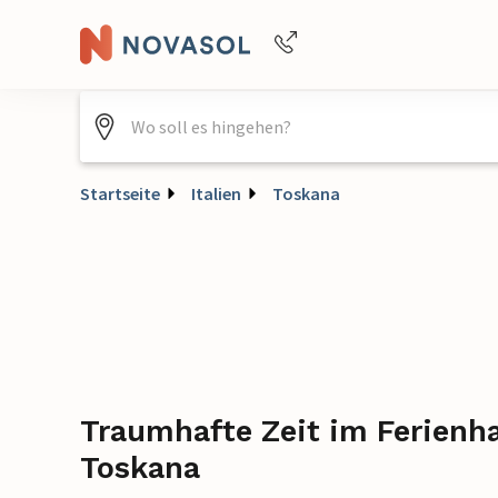
Buchungshilfe per Telefon
+4940688715475
Startseite
Italien
Toskana
Traumhafte Zeit im Ferienha
Toskana