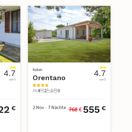
Italien
4.7
4.7
ia
Orentano
von 5
von 5
4
2
1
0
4 Gäste
2 Schlafzimmer
1 Badezimmer
0 Haustiere
122
555
2 Nov
7
Nächte
€
€
768
 €
•