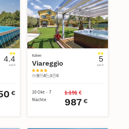
Italien
4.4
5
Viareggio
von 5
von 5
9
4
3
0
9 Gäste
4 Schlafzimmer
3 Badezimmer
0 Haustiere
50
1.191
 €
10 Okt
7
€
•
Nächte
987
€