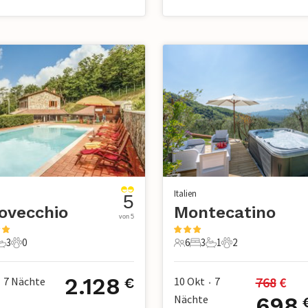
Italien
5
ovecchio
Montecatino
von 5
3
0
6
3
1
2
chlafzimmer
3 Badezimmer
0 Haustiere
6 Gäste
3 Schlafzimmer
1 Badezimmer
2 Haustiere
2.128
768
 €
7
Nächte
10 Okt
7
€
•
Nächte
698