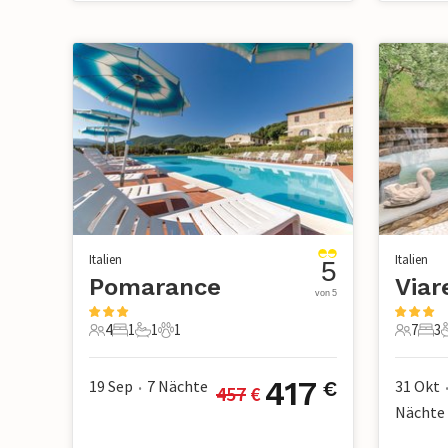
Italien
Italien
5
Pomarance
Viar
von 5
4
1
1
1
7
3
4 Gäste
1 Schlafzimmer
1 Badezimmer
1 Haustier
7 Gäste
3 S
417
19 Sep
7
Nächte
31 Okt
€
457
 €
•
Nächte