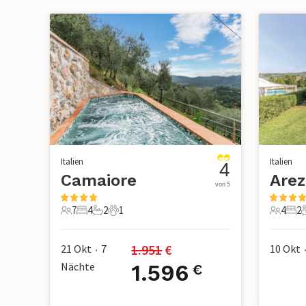
Italien
Italien
4
Camaiore
Arez
von 5
7
4
2
1
4
2
7 Gäste
4 Schlafzimmer
2 Badezimmer
1 Haustier
4 Gäste
2 S
1.951
 €
21 Okt
7
10 Okt
•
Nächte
1.596
€