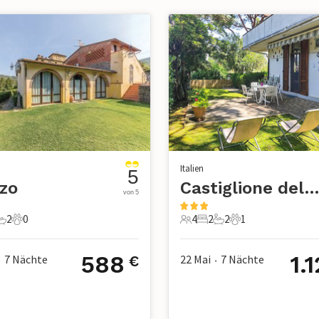
Italien
5
zo
Castiglione della Pesca
von 5
2
0
4
2
2
1
chlafzimmer
2 Badezimmer
0 Haustiere
4 Gäste
2 Schlafzimmer
2 Badezimmer
1 Haustier
588
1.
7
Nächte
22 Mai
7
Nächte
€
•
•