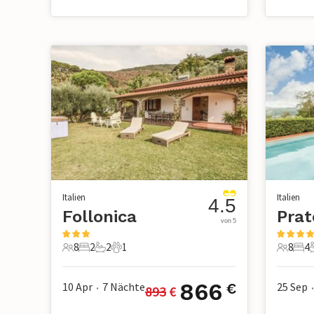
Italien
Italien
4.5
Follonica
Prat
von 5
8
2
2
1
8
4
8 Gäste
2 Schlafzimmer
2 Badezimmer
1 Haustier
8 Gäste
4 S
866
10 Apr
7
Nächte
25 Sep
€
893
 €
•
•