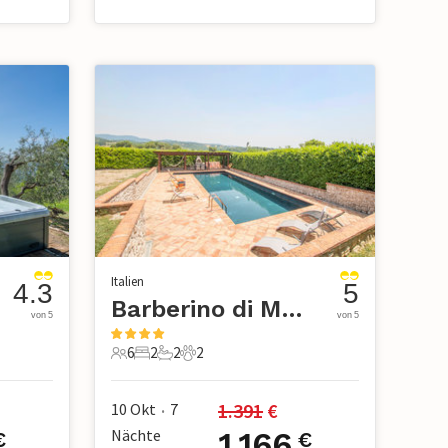
Italien
4.3
5
Barberino di Mugello
von 5
von 5
6
2
2
2
6 Gäste
2 Schlafzimmer
2 Badezimmer
2 Haustiere
1.391
 €
10 Okt
7
•
Nächte
1.166
€
€