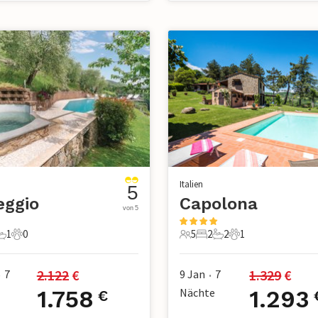
Italien
5
eggio
Capolona
von 5
1
0
5
2
2
1
chlafzimmer
1 Badezimmer
0 Haustiere
5 Gäste
2 Schlafzimmer
2 Badezimmer
1 Haustier
2.122
 €
1.329
 €
7
9 Jan
7
•
•
1.758
Nächte
1.293
€