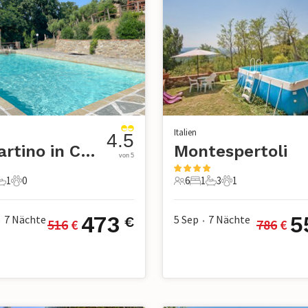
Italien
4.5
S. Martino in Colle
Montespertoli
von 5
1
0
6
1
3
1
chlafzimmer
1 Badezimmer
0 Haustiere
6 Gäste
1 Schlafzimmer
3 Badezimmer
1 Haustier
473
5
7
Nächte
5 Sep
7
Nächte
€
516
 €
786
 €
•
•