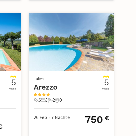
Italien
5
5
Arezzo
von 5
von 5
6
3
2
0
6 Gäste
3 Schlafzimmer
2 Badezimmer
0 Haustiere
750
26 Feb
7
Nächte
€
•
€