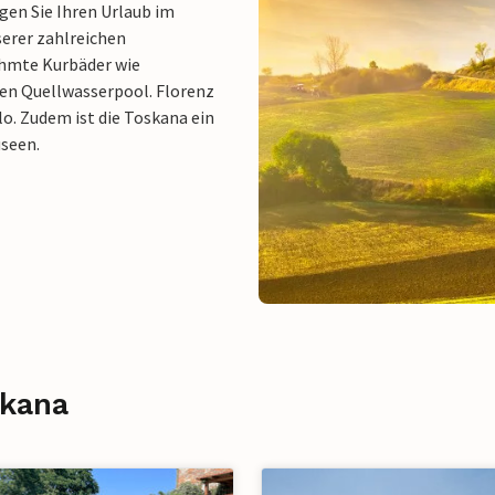
ngen Sie Ihren Urlaub im
serer zahlreichen
ühmte Kurbäder wie
en Quellwasserpool. Florenz
o. Zudem ist die Toskana ein
useen.
skana