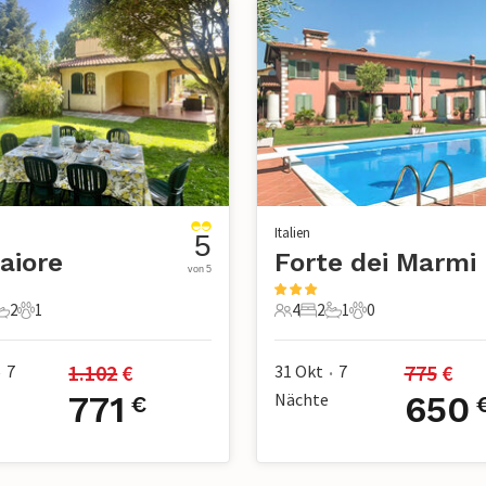
Italien
5
aiore
Forte dei Marmi
von 5
2
1
4
2
1
0
chlafzimmer
2 Badezimmer
1 Haustier
4 Gäste
2 Schlafzimmer
1 Badezimmer
0 Haustiere
1.102
 €
775
 €
7
31 Okt
7
•
•
771
Nächte
650
€