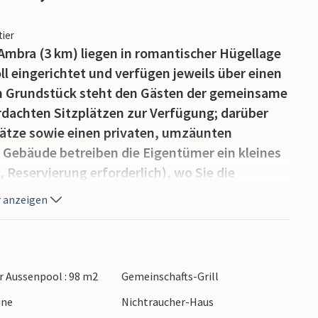
tier
mbra (3 km) liegen in romantischer Hügellage
l eingerichtet und verfügen jeweils über einen
en Grundstück steht den Gästen der gemeinsame
dachten Sitzplätzen zur Verfügung; darüber
lätze sowie einen privaten, umzäunten
 Gebäude betreiben die Eigentümer ein kleines
Reservierung erforderlich), wo Sie die
genen Chianti genießen können. Den Chianti-
 anzeigen
 ruhige Lage und die freundliche Gastlichkeit
annen am Pool, Schmökern, kleine Spaziergänge
m Angeln– dazu gutes Essen und Trinken: Was
ahlreiche Ausflugsziele an: Die sanft hügelige
 Aussenpool : 98 m2
Gemeinschafts-Grill
für Radtouren. Mit dem Auto erreichen Sie von
ine
Nichtraucher-Haus
 seiner weltberühmten Piazza, dem Campo (40