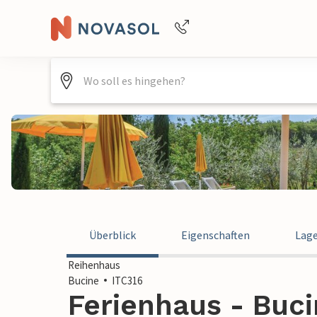
Buchungshilfe per Telefon
+4940688715475
Überblick
Eigenschaften
Lag
Reihenhaus
Bucine
ITC316
Ferienhaus - Bucin