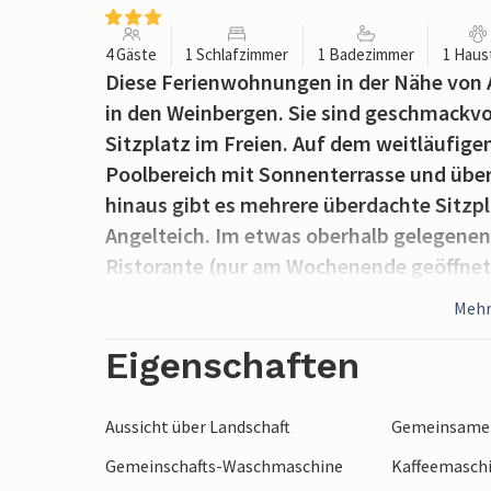
4 Gäste
1 Schlafzimmer
1 Badezimmer
1 Haus
Diese Ferienwohnungen in der Nähe von A
in den Weinbergen. Sie sind geschmackvol
Sitzplatz im Freien. Auf dem weitläufig
Poolbereich mit Sonnenterrasse und über
hinaus gibt es mehrere überdachte Sitzp
Angelteich. Im etwas oberhalb gelegenen
Ristorante (nur am Wochenende geöffnet, 
toskanische Küche bei einem Glas hausei
Mehr
Wein können Sie auch vor Ort kaufen. Die
vor Ort laden zum Verweilen ein – Entsp
Eigenschaften
durch die Weinberge oder Meditation bei
will man mehr? Doch es bieten sich auch z
Aussicht über Landschaft
Gemeinsamer
Gegend um Siena ist besonders geeignet 
Gemeinschafts-Waschmaschine
Kaffeemasch
hier aus gut das bezaubernde Siena mit