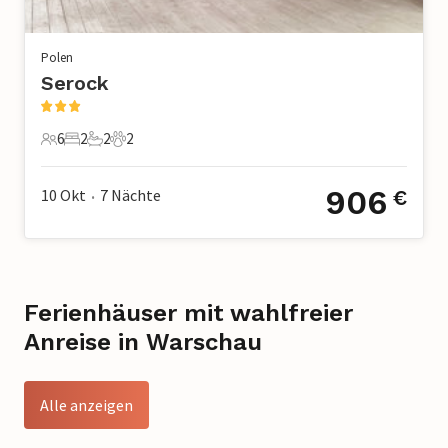
Polen
Serock
6
2
2
2
6 Gäste
2 Schlafzimmer
2 Badezimmer
2 Haustiere
906
10 Okt
7
Nächte
€
•
Ferienhäuser mit wahlfreier
Anreise in Warschau
Alle anzeigen