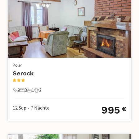
Polen
Serock
9
3
1
2
9 Gäste
3 Schlafzimmer
1 Badezimmer
2 Haustiere
995
12 Sep
7
Nächte
€
•