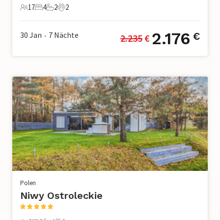
17
4
2
2
17 Gäste
4 Schlafzimmer
2 Badezimmer
2 Haustiere
2.176
30 Jan
7
Nächte
€
2.235
 €
•
Polen
Niwy Ostroleckie