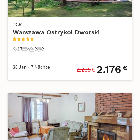
Polen
Warszawa Ostrykol Dworski
17
4
2
2
17 Gäste
4 Schlafzimmer
2 Badezimmer
2 Haustiere
2.176
30 Jan
7
Nächte
€
2.235
 €
•