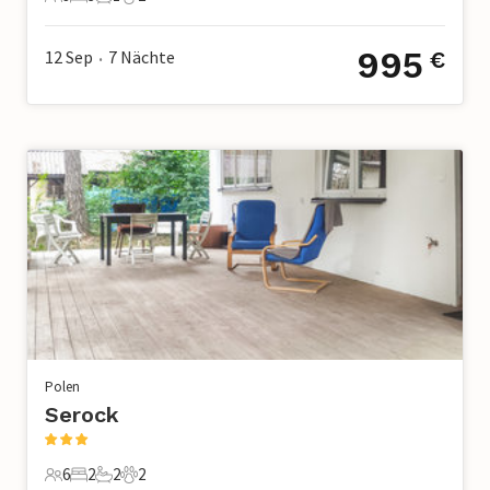
9 Gäste
3 Schlafzimmer
1 Badezimmer
2 Haustiere
995
12 Sep
7
Nächte
€
•
Polen
Serock
6
2
2
2
6 Gäste
2 Schlafzimmer
2 Badezimmer
2 Haustiere