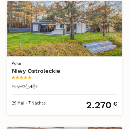
Polen
Niwy Ostroleckie
6
2
4
0
6 Gäste
2 Schlafzimmer
4 Badezimmer
0 Haustiere
2.270
29 Mai
7
Nächte
€
•