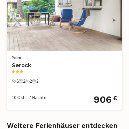
Polen
Serock
6
2
2
2
6 Gäste
2 Schlafzimmer
2 Badezimmer
2 Haustiere
906
10 Okt
7
Nächte
€
•
Weitere Ferienhäuser entdecken