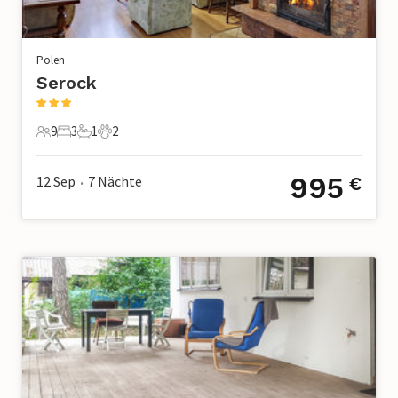
Polen
Serock
9
3
1
2
9 Gäste
3 Schlafzimmer
1 Badezimmer
2 Haustiere
995
12 Sep
7
Nächte
€
•