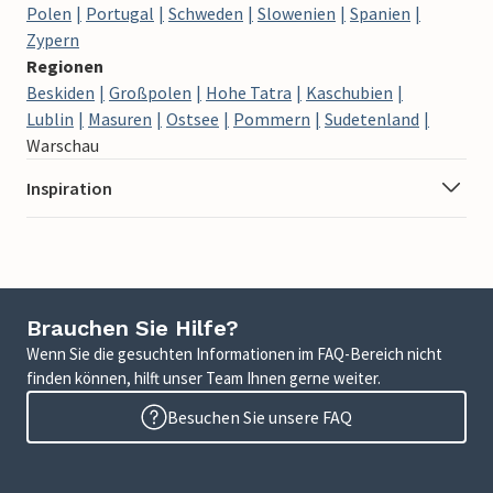
Polen
Portugal
Schweden
Slowenien
Spanien
Zypern
Regionen
Beskiden
Großpolen
Hohe Tatra
Kaschubien
Lublin
Masuren
Ostsee
Pommern
Sudetenland
Warschau
Inspiration
Brauchen Sie Hilfe?
Wenn Sie die gesuchten Informationen im FAQ-Bereich nicht
finden können, hilft unser Team Ihnen gerne weiter.
Besuchen Sie unsere FAQ