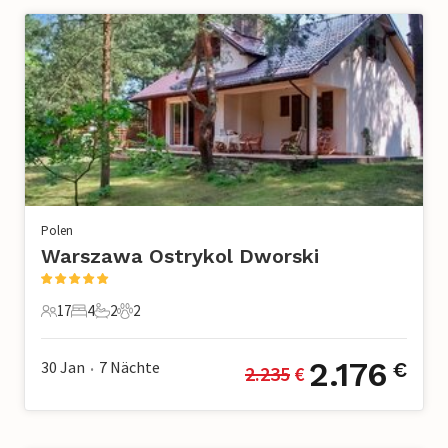
Polen
Warszawa Ostrykol Dworski
17
4
2
2
17 Gäste
4 Schlafzimmer
2 Badezimmer
2 Haustiere
2.176
30 Jan
7
Nächte
€
2.235
 €
•