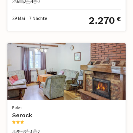
6
2
4
0
6 Gäste
2 Schlafzimmer
4 Badezimmer
0 Haustiere
2.270
29 Mai
7
Nächte
€
•
Polen
Serock
9
3
1
2