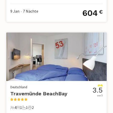
604
9 Jan
7
Nächte
€
•
Deutschland
3.5
Travemünde BeachBay
von 5
4
1
1
2
4 Gäste
1 Schlafzimmer
1 Badezimmer
2 Haustiere