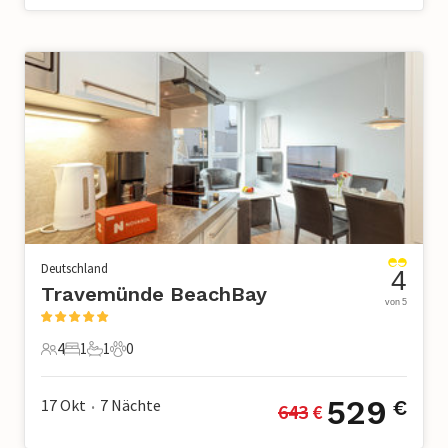
Deutschland
4
Travemünde BeachBay
von 5
4
1
1
0
4 Gäste
1 Schlafzimmer
1 Badezimmer
0 Haustiere
529
17 Okt
7
Nächte
€
643
 €
•