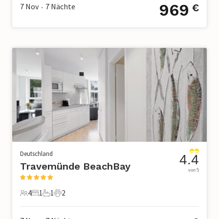
969
7 Nov
7
Nächte
€
•
Deutschland
4.4
Travemünde BeachBay
von 5
4
1
1
2
4 Gäste
1 Schlafzimmer
1 Badezimmer
2 Haustiere