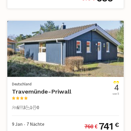
Deutschland
4
Travemünde-Priwall
von 5
6
3
1
0
6 Gäste
3 Schlafzimmer
1 Badezimmer
0 Haustiere
741
9 Jan
7
Nächte
€
760
 €
•