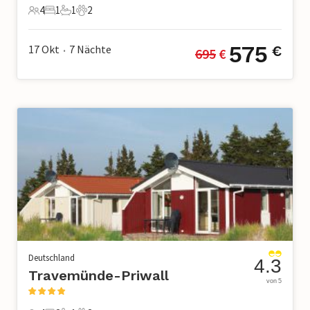
4
1
1
2
4 Gäste
1 Schlafzimmer
1 Badezimmer
2 Haustiere
575
17 Okt
7
Nächte
€
695
 €
•
Deutschland
4.3
Travemünde-Priwall
von 5