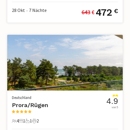
472
28 Okt
7
Nächte
€
643
 €
•
Deutschland
4.9
Prora/Rügen
von 5
4
1
1
2
4 Gäste
1 Schlafzimmer
1 Badezimmer
2 Haustiere