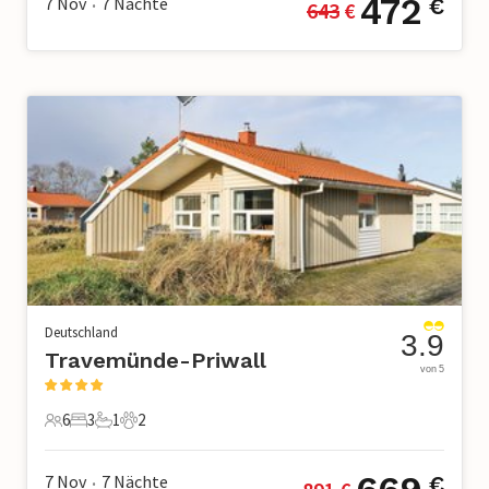
472
7 Nov
7
Nächte
€
643
 €
•
Deutschland
3.9
Travemünde-Priwall
von 5
6
3
1
2
6 Gäste
3 Schlafzimmer
1 Badezimmer
2 Haustiere
7 Nov
7
Nächte
€
•