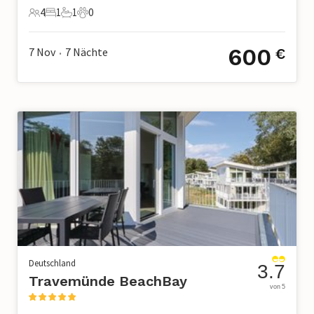
4
1
1
0
4 Gäste
1 Schlafzimmer
1 Badezimmer
0 Haustiere
600
7 Nov
7
Nächte
€
•
Deutschland
3.7
Travemünde BeachBay
von 5