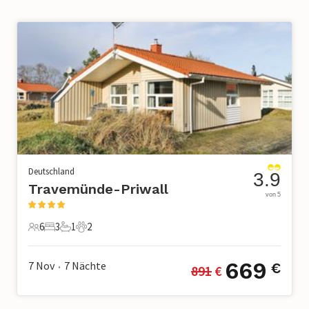
Deutschland
3.9
Travemünde-Priwall
von 5
6
3
1
2
6 Gäste
3 Schlafzimmer
1 Badezimmer
2 Haustiere
669
7 Nov
7
Nächte
€
891
 €
•