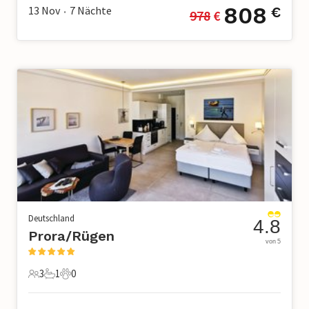
808
13 Nov
7
Nächte
€
978
 €
•
Deutschland
4.8
Prora/Rügen
von 5
3
1
0
3 Gäste
1 Badezimmer
0 Haustiere