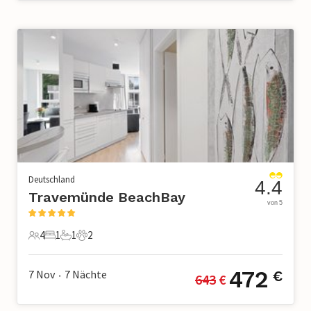
Deutschland
4.4
Travemünde BeachBay
von 5
4
1
1
2
4 Gäste
1 Schlafzimmer
1 Badezimmer
2 Haustiere
472
7 Nov
7
Nächte
€
643
 €
•