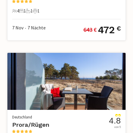
4
1
1
1
4 Gäste
1 Schlafzimmer
1 Badezimmer
1 Haustier
472
7 Nov
7
Nächte
€
643
 €
•
Deutschland
4.8
Prora/Rügen
von 5