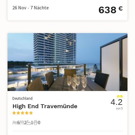
638
26 Nov
7
Nächte
€
•
Deutschland
4.2
High End Travemünde
von 5
6
2
1
0
6 Gäste
2 Schlafzimmer
1 Badezimmer
0 Haustiere