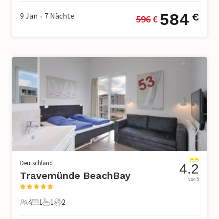
584
9 Jan
7
Nächte
€
596
 €
•
Deutschland
4.2
Travemünde BeachBay
von 5
4
1
1
2
4 Gäste
1 Schlafzimmer
1 Badezimmer
2 Haustiere