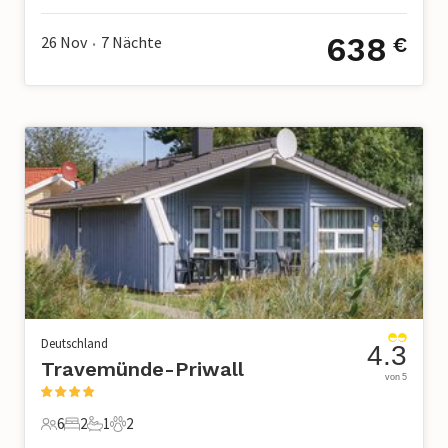
638
26 Nov
7
Nächte
€
•
Deutschland
4.3
Travemünde-Priwall
von 5
6
2
1
2
6 Gäste
2 Schlafzimmer
1 Badezimmer
2 Haustiere