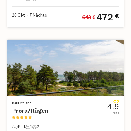
4 Gäste
1 Schlafzimmer
1 Badezimmer
2 Haustiere
472
28 Okt
7
Nächte
€
643
 €
•
Deutschland
4.9
Prora/Rügen
von 5
4
1
1
2
4 Gäste
1 Schlafzimmer
1 Badezimmer
2 Haustiere