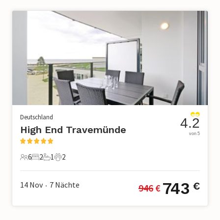
Deutschland
4.2
High End Travemünde
von 5
6
2
1
2
6 Gäste
2 Schlafzimmer
1 Badezimmer
2 Haustiere
743
14 Nov
7
Nächte
€
946
 €
•