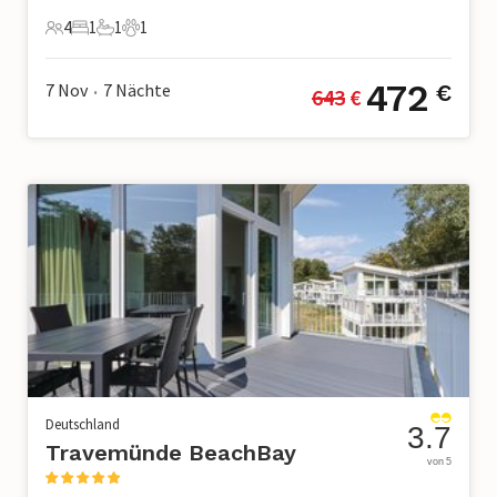
4
1
1
1
4 Gäste
1 Schlafzimmer
1 Badezimmer
1 Haustier
472
7 Nov
7
Nächte
€
643
 €
•
Deutschland
3.7
Travemünde BeachBay
von 5