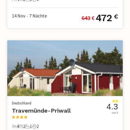
4 Gäste
1 Schlafzimmer
1 Badezimmer
0 Haustiere
472
14 Nov
7
Nächte
€
643
 €
•
Deutschland
4.3
Travemünde-Priwall
von 5
4
2
1
2
4 Gäste
2 Schlafzimmer
1 Badezimmer
2 Haustiere