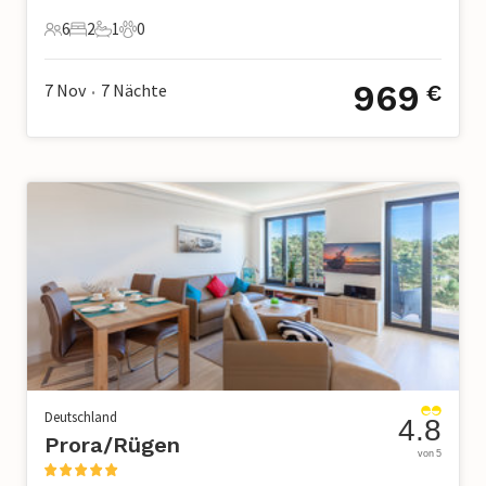
6
2
1
0
6 Gäste
2 Schlafzimmer
1 Badezimmer
0 Haustiere
969
7 Nov
7
Nächte
€
•
Deutschland
4.8
Prora/Rügen
von 5