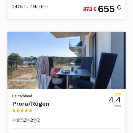
655
24 Okt
7
Nächte
€
873
 €
•
Deutschland
4.4
Prora/Rügen
von 5
6
2
2
2
6 Gäste
2 Schlafzimmer
2 Badezimmer
2 Haustiere