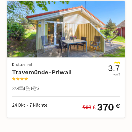
Deutschland
3.7
Travemünde-Priwall
von 5
4
1
1
2
4 Gäste
1 Schlafzimmer
1 Badezimmer
2 Haustiere
370
24 Okt
7
Nächte
€
503
 €
•