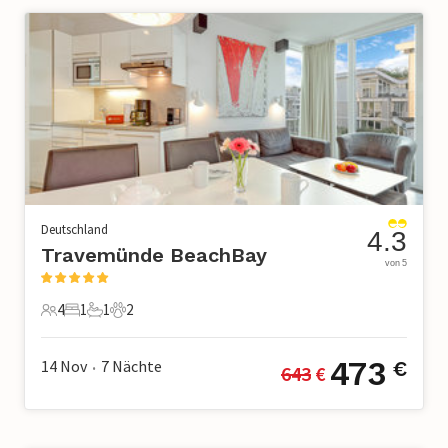
Deutschland
4.3
Travemünde BeachBay
von 5
4
1
1
2
4 Gäste
1 Schlafzimmer
1 Badezimmer
2 Haustiere
473
14 Nov
7
Nächte
€
643
 €
•