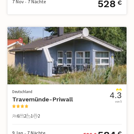
528
7 Nov
7
Nächte
€
•
Deutschland
4.3
Travemünde-Priwall
von 5
6
2
1
2
6 Gäste
2 Schlafzimmer
1 Badezimmer
2 Haustiere
9 Jan
7
Nächte
€
•