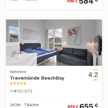
584
596
 €
Deutschland
4.2
Travemünde BeachBay
von 5
4
1
1
2
4 Gäste
1 Schlafzimmer
1 Badezimmer
2 Haustiere
655
24 Okt
7
Nächte
€
873
 €
•