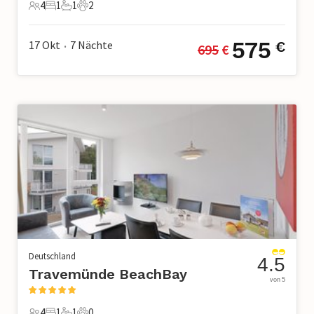
4
1
1
2
4 Gäste
1 Schlafzimmer
1 Badezimmer
2 Haustiere
575
17 Okt
7
Nächte
€
695
 €
•
Deutschland
4.5
Travemünde BeachBay
von 5
4
1
1
0