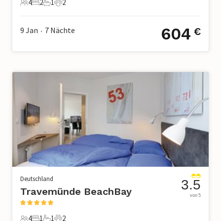
4
2
1
2
4 Gäste
2 Schlafzimmer
1 Badezimmer
2 Haustiere
604
9 Jan
7
Nächte
€
•
Deutschland
3.5
Travemünde BeachBay
von 5
4
1
1
2