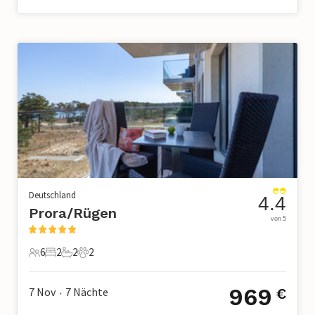
Deutschland
4.4
Prora/Rügen
von 5
6
2
2
2
6 Gäste
2 Schlafzimmer
2 Badezimmer
2 Haustiere
969
7 Nov
7
Nächte
€
•