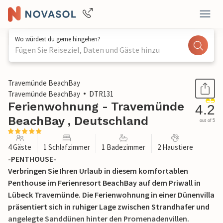
Wo würdest du gerne hingehen?
Fügen Sie Reiseziel, Daten und Gäste hinzu
1 / 31
Travemünde BeachBay
Travemünde BeachBay
DTR131
Ferienwohnung - Travemünde
4.2
BeachBay , Deutschland
out of 5
4 Gäste
1 Schlafzimmer
1 Badezimmer
2 Haustiere
-PENTHOUSE-
Verbringen Sie Ihren Urlaub in diesem komfortablen
Penthouse im Ferienresort BeachBay auf dem Priwall in
Lübeck Travemünde. Die Ferienwohnung in einer Dünenvilla
präsentiert sich in ruhiger Lage zwischen Strandhafer und
angelegte Sanddünen hinter den Promenadenvillen.