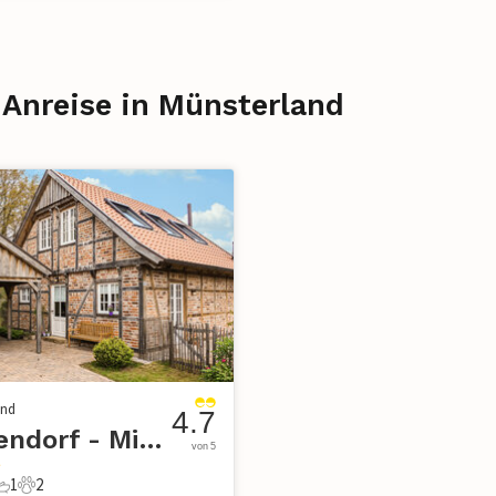
 Anreise in Münsterland
and
4.7
Warendorf - Milte
von 5
1
2