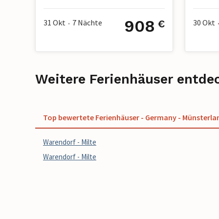
4 Gäste
2 Schlafzimmer
2 Badezimmer
2 Haustiere
4 Gäste
1 S
908
31 Okt
7
Nächte
30 Okt
€
•
Weitere Ferienhäuser entde
Top bewertete Ferienhäuser - Germany - Münsterla
Warendorf - Milte
Warendorf - Milte