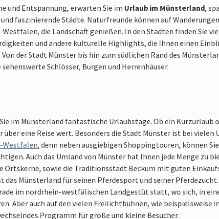
e und Entspannung, erwarten Sie im
Urlaub im Münsterland
, sp
und faszinierende Städte. Naturfreunde können auf Wanderungen 
Westfalen, die Landschaft genießen. In den Städten finden Sie vie
igkeiten und andere kulturelle Highlights, die Ihnen einen Einbli
 Von der Stadt Münster bis hin zum südlichen Rand des Münsterlan
e sehenswerte Schlösser, Burgen und Herrenhäuser.
ie im Münsterland fantastische Urlaubstage. Ob ein Kurzurlaub od
 über eine Reise wert. Besonders die Stadt Münster ist bei vielen U
-Westfalen
, denn neben ausgiebigen Shoppingtouren, können Sie
tigen. Auch das Umland von Münster hat Ihnen jede Menge zu biete
he Ortskerne, sowie die Traditionsstadt Beckum mit guten Einkauf
t das Münsterland für seinen Pferdesport und seiner Pferdezucht. 
ade im nordrhein-westfälischen Landgestüt statt, wo sich, in ein
en. Aber auch auf den vielen Freilichtbühnen, wie beispielsweise 
 wechselndes Programm für große und kleine Besucher.