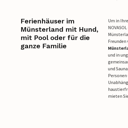
Ferienhäuser im
Um in Ihr
NOVASOL e
Münsterland mit Hund,
Münsterlan
mit Pool oder für die
Freunden 
ganze Familie
Münsterl
und in un
gemeinsam
und Sauna,
Personen 
Unabhängig
haustierfr
mieten Sie