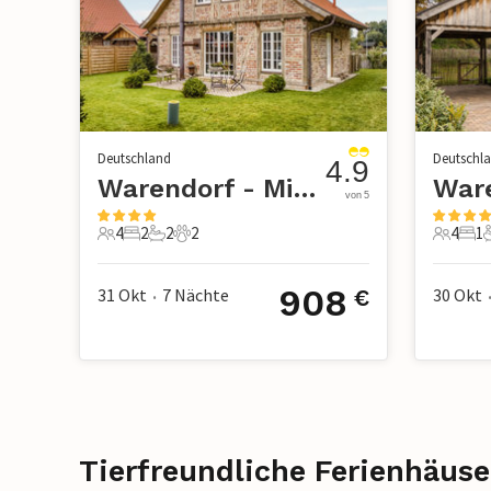
Deutschland
Deutschl
4.9
Warendorf - Milte
von 5
4
2
2
2
4
1
4 Gäste
2 Schlafzimmer
2 Badezimmer
2 Haustiere
4 Gäste
1 S
908
31 Okt
7
Nächte
30 Okt
€
•
Tierfreundliche Ferienhäuse