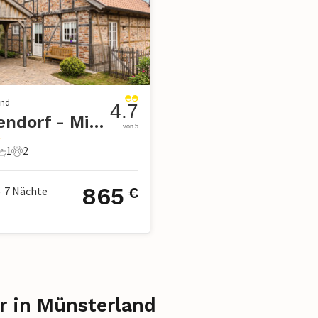
and
4.7
Warendorf - Milte
von 5
1
2
chlafzimmer
1 Badezimmer
2 Haustiere
865
7
Nächte
€
•
r in Münsterland