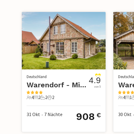
Deutschland
Deutschl
4.9
Warendorf - Milte
von 5
4
2
2
2
4
1
4 Gäste
2 Schlafzimmer
2 Badezimmer
2 Haustiere
4 Gäste
1 S
908
31 Okt
7
Nächte
30 Okt
€
•