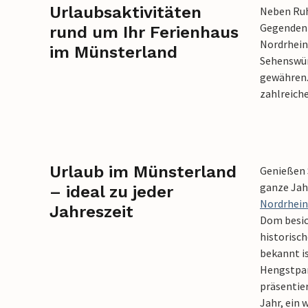
Urlaubsaktivitäten
Neben Ruh
Gegenden 
rund um Ihr Ferienhaus
Nordrhein-
im Münsterland
Sehenswürd
gewähren.
zahlreich
Urlaub im Münsterland
Genießen S
ganze Jahr
– ideal zu jeder
Nordrhein
Jahreszeit
Dom besich
historisc
bekannt is
Hengstpar
präsentier
Jahr, ein