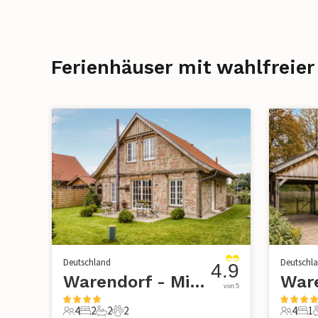
Ferienhäuser mit wahlfreier
Deutschland
Deutschl
4.9
Warendorf - Milte
von 5
4
2
2
2
4
1