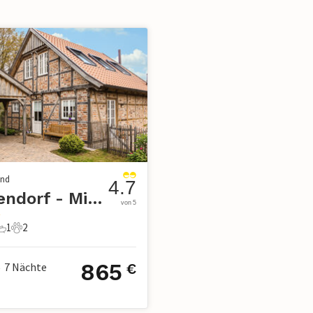
and
4.7
Warendorf - Milte
von 5
1
2
chlafzimmer
1 Badezimmer
2 Haustiere
865
7
Nächte
€
•