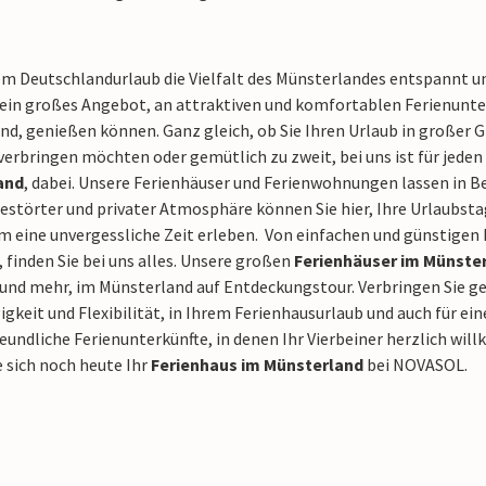
em Deutschlandurlaub die Vielfalt des Münsterlandes entspannt un
in großes Angebot, an attraktiven und komfortablen Ferienunterk
d, genießen können. Ganz gleich, ob Sie Ihren Urlaub in großer G
verbringen möchten oder gemütlich zu zweit, bei uns ist für jed
and
, dabei. Unsere Ferienhäuser und Ferienwohnungen lassen in 
gestörter und privater Atmosphäre können Sie hier, Ihre Urlaubst
 eine unvergessliche Zeit erleben. Von einfachen und günstigen 
 finden Sie bei uns alles. Unsere großen
Ferienhäuser im Münste
und mehr, im Münsterland auf Entdeckungstour. Verbringen Sie ge
keit und Flexibilität, in Ihrem Ferienhausurlaub und auch für ei
eundliche Ferienunterkünfte, in denen Ihr Vierbeiner herzlich wil
 sich noch heute Ihr
Ferienhaus im Münsterland
bei NOVASOL.