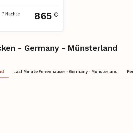
chlafzimmer
1 Badezimmer
2 Haustiere
865
7
Nächte
€
•
cken - Germany - Münsterland
nd
Last Minute Ferienhäuser - Germany - Münsterland
Fe