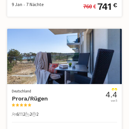
741
9 Jan
7
Nächte
€
760
 €
•
Deutschland
4.4
Prora/Rügen
von 5
6
2
2
2
6 Gäste
2 Schlafzimmer
2 Badezimmer
2 Haustiere