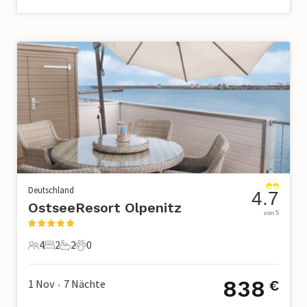
Deutschland
4.7
OstseeResort Olpenitz
von 5
4
2
2
0
4 Gäste
2 Schlafzimmer
2 Badezimmer
0 Haustiere
838
1 Nov
7
Nächte
€
•