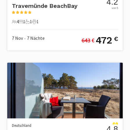
4.2
Travemünde BeachBay
von 5
4
1
1
1
4 Gäste
1 Schlafzimmer
1 Badezimmer
1 Haustier
472
7 Nov
7
Nächte
€
643
 €
•
Deutschland
4.8