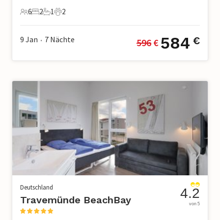
6
2
1
2
6 Gäste
2 Schlafzimmer
1 Badezimmer
2 Haustiere
584
9 Jan
7
Nächte
€
596
 €
•
Deutschland
4.2
Travemünde BeachBay
von 5