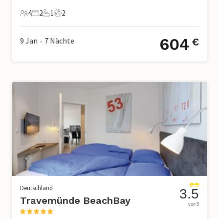
4
2
1
2
4 Gäste
2 Schlafzimmer
1 Badezimmer
2 Haustiere
604
9 Jan
7
Nächte
€
•
Deutschland
3.5
Travemünde BeachBay
von 5