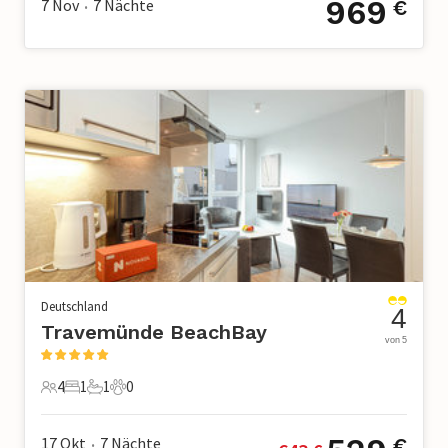
969
7 Nov
7
Nächte
€
•
Deutschland
4
Travemünde BeachBay
von 5
4
1
1
0
4 Gäste
1 Schlafzimmer
1 Badezimmer
0 Haustiere
17 Okt
7
Nächte
€
•