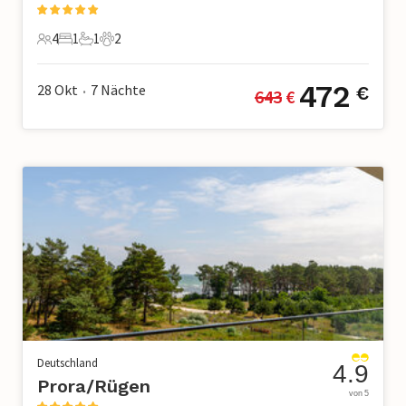
4
1
1
2
4 Gäste
1 Schlafzimmer
1 Badezimmer
2 Haustiere
472
28 Okt
7
Nächte
€
643
 €
•
Deutschland
4.9
Prora/Rügen
von 5