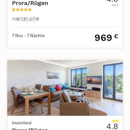
Prora/Rügen
von 5
6
2
1
0
6 Gäste
2 Schlafzimmer
1 Badezimmer
0 Haustiere
969
7 Nov
7
Nächte
€
•
Deutschland
4.8