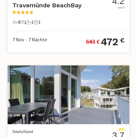
4.2
Travemünde BeachBay
von 5
4
1
1
1
4 Gäste
1 Schlafzimmer
1 Badezimmer
1 Haustier
472
7 Nov
7
Nächte
€
643
 €
•
Deutschland
3.7