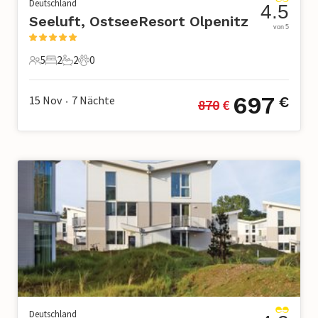
Deutschland
4.5
Seeluft, OstseeResort Olpenitz
von 5
5
2
2
0
5 Gäste
2 Schlafzimmer
2 Badezimmer
0 Haustiere
697
15 Nov
7
Nächte
€
870
 €
•
Deutschland