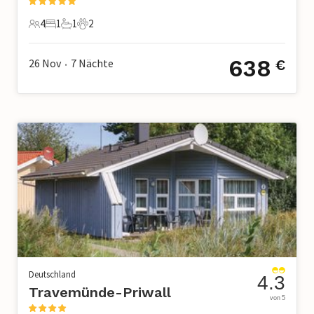
4
1
1
2
4 Gäste
1 Schlafzimmer
1 Badezimmer
2 Haustiere
638
26 Nov
7
Nächte
€
•
Deutschland
4.3
Travemünde-Priwall
von 5