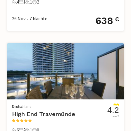
4
1
1
2
4 Gäste
1 Schlafzimmer
1 Badezimmer
2 Haustiere
638
26 Nov
7
Nächte
€
•
Deutschland
4.2
High End Travemünde
von 5
6
2
1
0