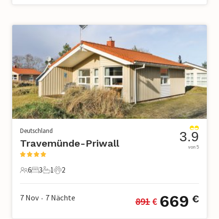
Deutschland
3.9
Travemünde-Priwall
von 5
6
3
1
2
6 Gäste
3 Schlafzimmer
1 Badezimmer
2 Haustiere
669
7 Nov
7
Nächte
€
891
 €
•