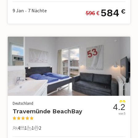
584
9 Jan
7
Nächte
€
596
 €
•
Deutschland
4.2
Travemünde BeachBay
von 5
4
1
1
2
4 Gäste
1 Schlafzimmer
1 Badezimmer
2 Haustiere