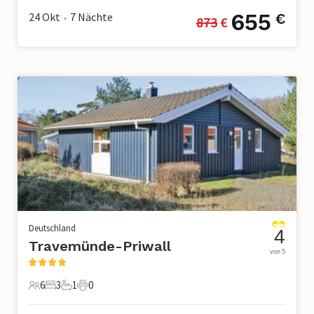
655
24 Okt
7
Nächte
€
873
 €
•
Deutschland
4
Travemünde-Priwall
von 5
6
3
1
0
6 Gäste
3 Schlafzimmer
1 Badezimmer
0 Haustiere