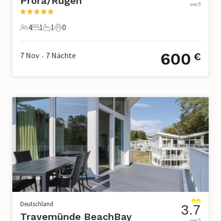
Prora/Rügen
von 5
4
1
1
0
4 Gäste
1 Schlafzimmer
1 Badezimmer
0 Haustiere
600
7 Nov
7
Nächte
€
•
Deutschland
3.7
Travemünde BeachBay
von 5