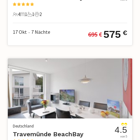
4
1
1
2
4 Gäste
1 Schlafzimmer
1 Badezimmer
2 Haustiere
575
17 Okt
7
Nächte
€
695
 €
•
Deutschland
4.5
Travemünde BeachBay
von 5