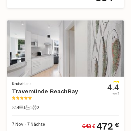
Deutschland
4.4
Travemünde BeachBay
von 5
4
1
1
2
4 Gäste
1 Schlafzimmer
1 Badezimmer
2 Haustiere
472
7 Nov
7
Nächte
€
643
 €
•