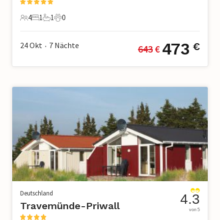
4
1
1
0
4 Gäste
1 Schlafzimmer
1 Badezimmer
0 Haustiere
473
24 Okt
7
Nächte
€
643
 €
•
Deutschland
4.3
Travemünde-Priwall
von 5