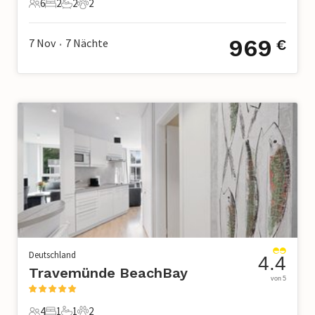
6
2
2
2
6 Gäste
2 Schlafzimmer
2 Badezimmer
2 Haustiere
969
7 Nov
7
Nächte
€
•
Deutschland
4.4
Travemünde BeachBay
von 5
4
1
1
2