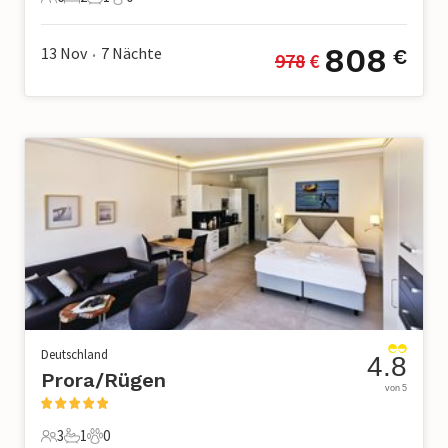
6 Gäste
2 Schlafzimmer
1 Badezimmer
0 Haustiere
808
13 Nov
7
Nächte
€
978
 €
•
Deutschland
4.8
Prora/Rügen
von 5
3
1
0
3 Gäste
1 Badezimmer
0 Haustiere