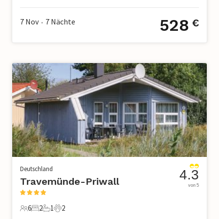
528
7 Nov
7
Nächte
€
•
Deutschland
4.3
Travemünde-Priwall
von 5
6
2
1
2
6 Gäste
2 Schlafzimmer
1 Badezimmer
2 Haustiere