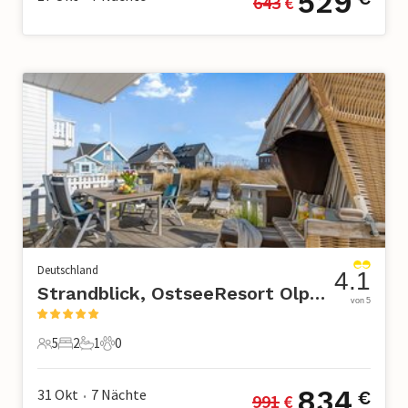
529
643
 €
Deutschland
4.1
Strandblick, OstseeResort Olpenitz
von 5
5
2
1
0
5 Gäste
2 Schlafzimmer
1 Badezimmer
0 Haustiere
834
31 Okt
7
Nächte
€
991
 €
•