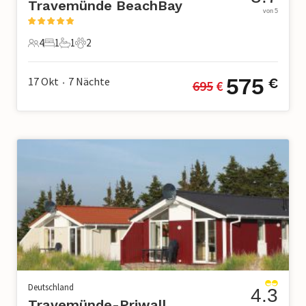
Travemünde BeachBay
von 5
4
1
1
2
4 Gäste
1 Schlafzimmer
1 Badezimmer
2 Haustiere
575
17 Okt
7
Nächte
€
695
 €
•
Deutschland
4.3
Travemünde-Priwall