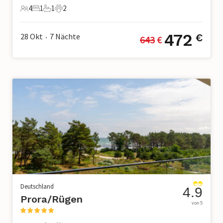
4
1
1
2
4 Gäste
1 Schlafzimmer
1 Badezimmer
2 Haustiere
472
28 Okt
7
Nächte
€
643
 €
•
Deutschland
4.9
Prora/Rügen
von 5