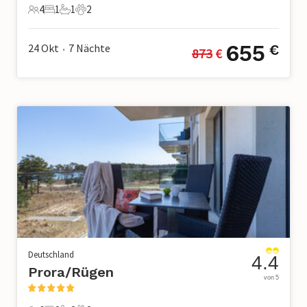
4
1
1
2
4 Gäste
1 Schlafzimmer
1 Badezimmer
2 Haustiere
655
24 Okt
7
Nächte
€
873
 €
•
Deutschland
4.4
Prora/Rügen
von 5