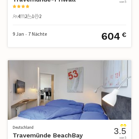
von 5
4
2
1
2
4 Gäste
2 Schlafzimmer
1 Badezimmer
2 Haustiere
604
9 Jan
7
Nächte
€
•
Deutschland
3.5
Travemünde BeachBay
von 5