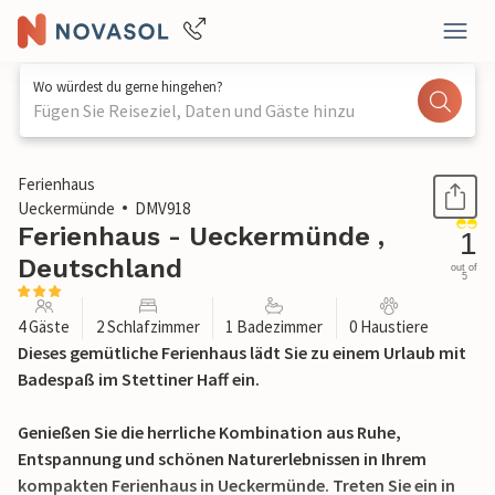
Wo würdest du gerne hingehen?
Fügen Sie Reiseziel, Daten und Gäste hinzu
1 / 21
Ferienhaus
Ueckermünde
DMV918
Ferienhaus - Ueckermünde ,
1
Deutschland
out of
5
4 Gäste
2 Schlafzimmer
1 Badezimmer
0 Haustiere
Dieses gemütliche Ferienhaus lädt Sie zu einem Urlaub mit
Badespaß im Stettiner Haff ein.
Genießen Sie die herrliche Kombination aus Ruhe,
Entspannung und schönen Naturerlebnissen in Ihrem
kompakten Ferienhaus in Ueckermünde. Treten Sie ein in