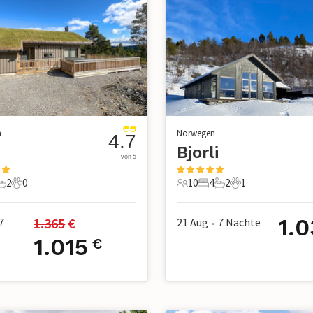
n
Norwegen
4.7
Bjorli
von 5
2
0
10
4
2
1
chlafzimmer
2 Badezimmer
0 Haustiere
10 Gäste
4 Schlafzimmer
2 Badezimmer
1 Haustier
1.0
1.365
 €
7
21 Aug
7
Nächte
•
1.015
€