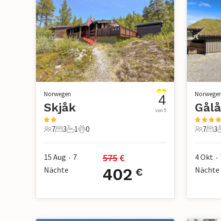
Norwegen
Norwege
4
Skjåk
Gålå
von 5
7
3
1
0
7
3
7 Gäste
3 Schlafzimmer
1 Badezimmer
0 Haustiere
7 Gäste
3 S
575
 €
15 Aug
7
4 Okt
•
•
Nächte
402
Nächte
€