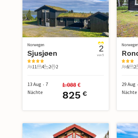
Norwegen
Norwege
2
Sjusjøen
Ron
von 5
11
4
2
2
6
2
11 Gäste
4 Schlafzimmer
2 Badezimmer
2 Haustiere
6 Gäste
2 S
1.088
 €
13 Aug
7
29 Aug
•
Nächte
825
Nächte
€