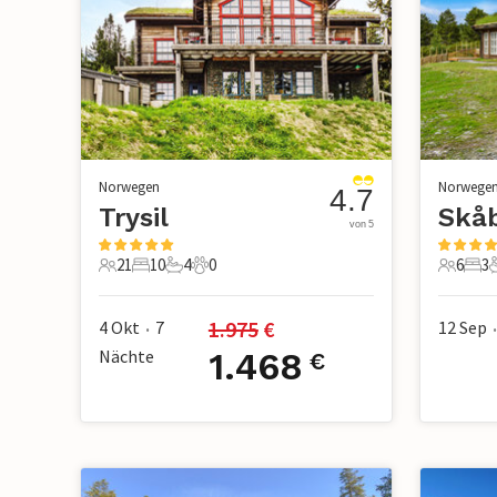
Norwegen
Norwege
4.7
Trysil
Skå
von 5
21
10
4
0
6
3
21 Gäste
10 Schlafzimmer
4 Badezimmer
0 Haustiere
6 Gäste
3 S
1.975
 €
4 Okt
7
12 Sep
•
•
Nächte
1.468
€