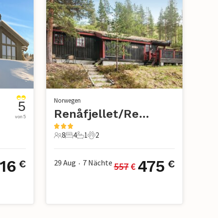
Norwegen
5
Renåfjellet/Rendalen
von 5
8
4
1
2
8 Gäste
4 Schlafzimmer
1 Badezimmer
2 Haustiere
16
475
29 Aug
7
Nächte
€
€
557
 €
•