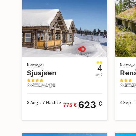
Norwegen
Norwege
4
Sjusjøen
von 5
4
1
1
0
8
2
4 Gäste
1 Schlafzimmer
1 Badezimmer
0 Haustiere
8 Gäste
2 S
623
8 Aug
7
Nächte
4 Sep
€
775
 €
•
•