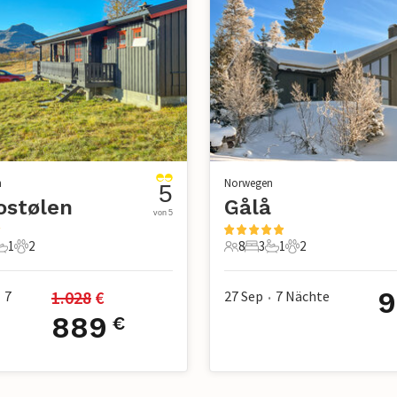
n
Norwegen
5
ostølen
Gålå
von 5
1
2
8
3
1
2
chlafzimmer
1 Badezimmer
2 Haustiere
8 Gäste
3 Schlafzimmer
1 Badezimmer
2 Haustiere
9
1.028
 €
7
27 Sep
7
Nächte
•
889
€