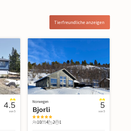
Tierfreundliche anzeigen
Norwegen
4.5
5
Bjorli
von 5
von 5
10
4
2
1
10 Gäste
4 Schlafzimmer
2 Badezimmer
1 Haustier