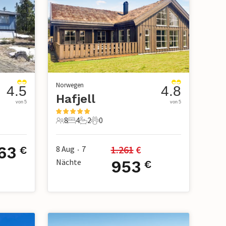
Norwegen
4.5
4.8
Hafjell
von 5
von 5
8
4
2
0
8 Gäste
4 Schlafzimmer
2 Badezimmer
0 Haustiere
63
1.261
 €
8 Aug
7
€
•
Nächte
953
€