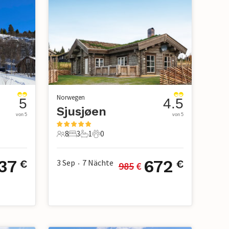
Norwegen
5
4.5
Sjusjøen
von 5
von 5
8
3
1
0
8 Gäste
3 Schlafzimmer
1 Badezimmer
0 Haustiere
37
672
3 Sep
7
Nächte
€
€
985
 €
•