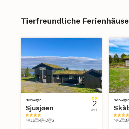
Tierfreundliche Ferienhäuse
Norwegen
Norwege
2
Sjusjøen
Skå
von 5
11
4
2
2
6
3
11 Gäste
4 Schlafzimmer
2 Badezimmer
2 Haustiere
6 Gäste
3 S