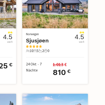
Norwegen
4.5
4.5
Sjusjøen
von 5
von 5
10
5
2
0
10 Gäste
5 Schlafzimmer
2 Badezimmer
0 Haustiere
25
1.013
 €
24 Okt
7
€
•
Nächte
810
€