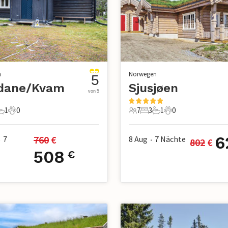
n
Norwegen
5
dane/Kvam
Sjusjøen
von 5
1
0
7
3
1
0
chlafzimmer
1 Badezimmer
0 Haustiere
7 Gäste
3 Schlafzimmer
1 Badezimmer
0 Haustiere
6
760
 €
7
8 Aug
7
Nächte
802
 €
•
•
508
€