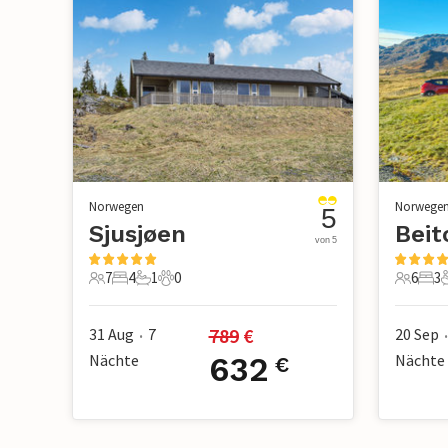
Norwegen
Norwege
5
Sjusjøen
Beit
von 5
7
4
1
0
6
3
7 Gäste
4 Schlafzimmer
1 Badezimmer
0 Haustiere
6 Gäste
3 S
789
 €
31 Aug
7
20 Sep
•
•
Nächte
632
Nächte
€