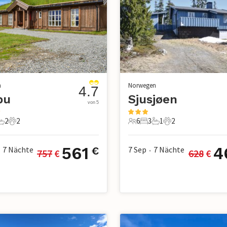
n
Norwegen
4.7
bu
Sjusjøen
von 5
2
2
6
3
1
2
chlafzimmer
2 Badezimmer
2 Haustiere
6 Gäste
3 Schlafzimmer
1 Badezimmer
2 Haustiere
561
4
7
Nächte
7 Sep
7
Nächte
€
757
 €
628
 €
•