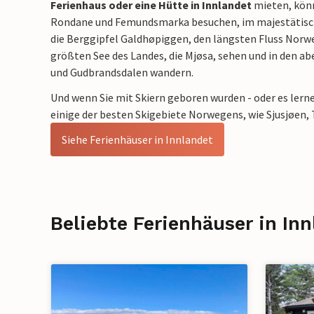
Ferienhaus oder eine Hütte in Innlandet
mieten, könn
Rondane und Femundsmarka besuchen, im majestätis
die Berggipfel Galdhøpiggen, den längsten Fluss Norw
größten See des Landes, die Mjøsa, sehen und in den a
und Gudbrandsdalen wandern.
Und wenn Sie mit Skiern geboren wurden - oder es lernen
einige der besten Skigebiete Norwegens, wie Sjusjøen, T
Siehe Ferienhäuser in Innlandet
Beliebte Ferienhäuser in In