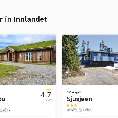
r in Innlandet
n
Norwegen
4.7
bu
Sjusjøen
von 5
2
2
6
3
1
2
chlafzimmer
2 Badezimmer
2 Haustiere
6 Gäste
3 Schlafzimmer
1 Badezimmer
2 Haustiere