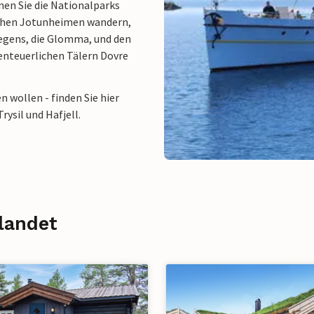
en Sie die Nationalparks
chen Jotunheimen wandern,
egens, die Glomma, und den
benteuerlichen Tälern Dovre
 wollen - finden Sie hier
rysil und Hafjell.
nlandet