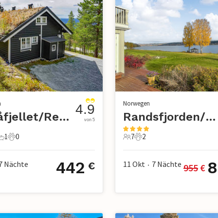
n
Norwegen
4.9
Renåfjellet/Rendalen
Randsfjorden/Bjoneroa
von 5
1
0
7
2
chlafzimmer
1 Badezimmer
0 Haustiere
7 Gäste
2 Haustiere
442
8
7
Nächte
11 Okt
7
Nächte
€
955
 €
•