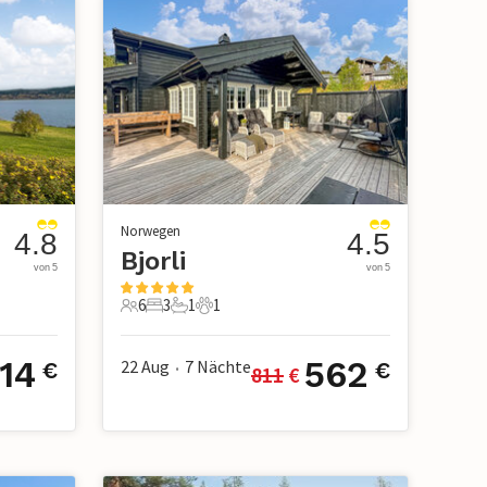
Norwegen
4.8
4.5
Bjorli
von 5
von 5
6
3
1
1
6 Gäste
3 Schlafzimmer
1 Badezimmer
1 Haustier
14
562
22 Aug
7
Nächte
€
€
811
 €
•