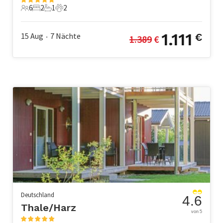
6
2
1
2
6 Gäste
2 Schlafzimmer
1 Badezimmer
2 Haustiere
1.111
15 Aug
7
Nächte
€
1.389
 €
•
Deutschland
4.6
Thale/Harz
von 5