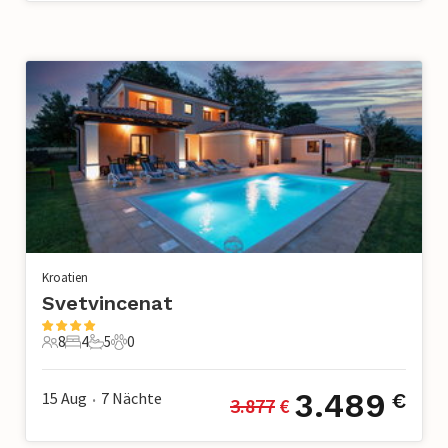
Kroatien
Svetvincenat
8
4
5
0
8 Gäste
4 Schlafzimmer
5 Badezimmer
0 Haustiere
3.489
15 Aug
7
Nächte
€
3.877
 €
•