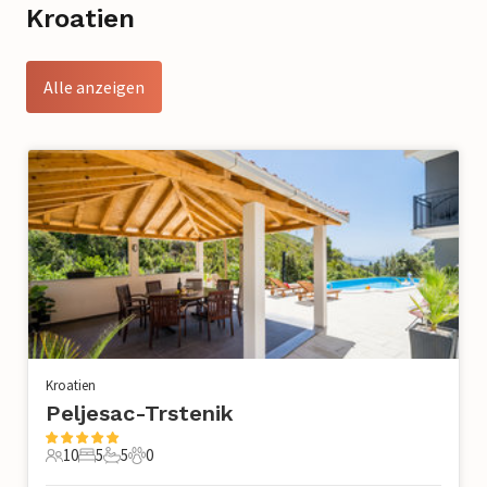
Kroatien
Alle anzeigen
Kroatien
Peljesac-Trstenik
10
5
5
0
10 Gäste
5 Schlafzimmer
5 Badezimmer
0 Haustiere