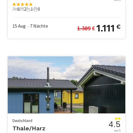
6
2
1
0
6 Gäste
2 Schlafzimmer
1 Badezimmer
0 Haustiere
1.111
15 Aug
7
Nächte
€
1.389
 €
•
Deutschland
4.5
Thale/Harz
von 5