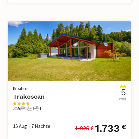
Kroatien
5
Trakoscan
von 5
5
2
1
1
5 Gäste
2 Schlafzimmer
1 Badezimmer
1 Haustier
1.733
15 Aug
7
Nächte
€
1.926
 €
•