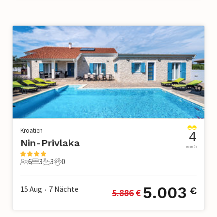
Kroatien
4
Nin-Privlaka
von 5
6
3
3
0
6 Gäste
3 Schlafzimmer
3 Badezimmer
0 Haustiere
5.003
15 Aug
7
Nächte
€
5.886
 €
•