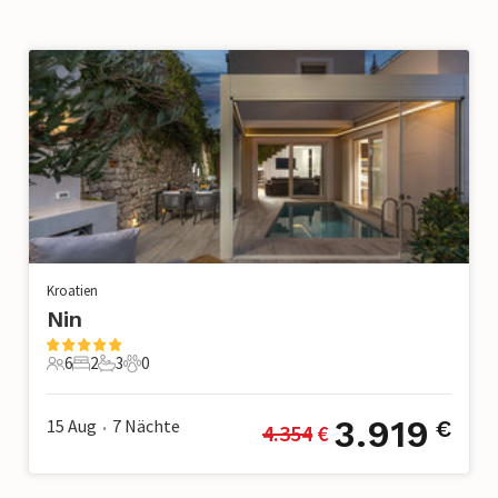
Kroatien
Nin
6
2
3
0
6 Gäste
2 Schlafzimmer
3 Badezimmer
0 Haustiere
3.919
15 Aug
7
Nächte
€
4.354
 €
•