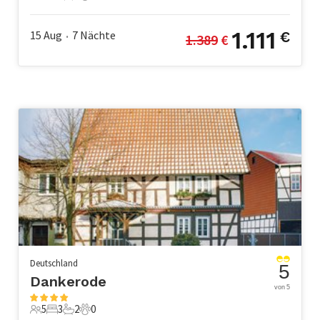
6 Gäste
2 Schlafzimmer
1 Badezimmer
2 Haustiere
1.111
15 Aug
7
Nächte
€
1.389
 €
•
Deutschland
5
Dankerode
von 5
5
3
2
0
5 Gäste
3 Schlafzimmer
2 Badezimmer
0 Haustiere