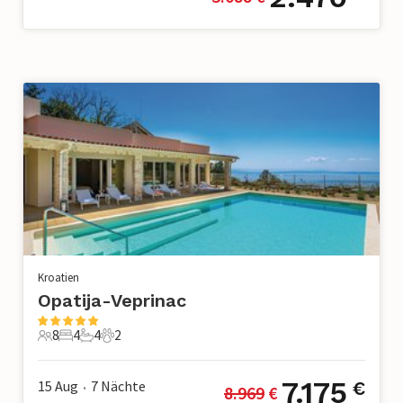
Kroatien
Opatija-Veprinac
8
4
4
2
8 Gäste
4 Schlafzimmer
4 Badezimmer
2 Haustiere
7.175
15 Aug
7
Nächte
€
8.969
 €
•