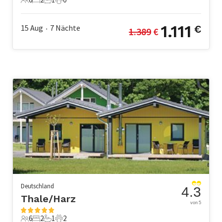
6 Gäste
2 Schlafzimmer
1 Badezimmer
0 Haustiere
1.111
15 Aug
7
Nächte
€
1.389
 €
•
Deutschland
4.3
Thale/Harz
von 5
6
2
1
2