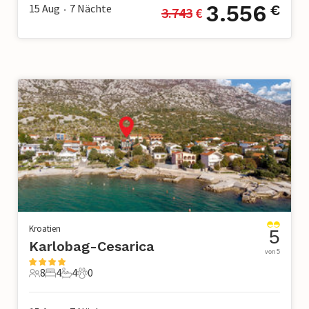
3.556
15 Aug
7
Nächte
€
3.743
 €
•
Kroatien
5
Karlobag-Cesarica
von 5
8
4
4
0
8 Gäste
4 Schlafzimmer
4 Badezimmer
0 Haustiere