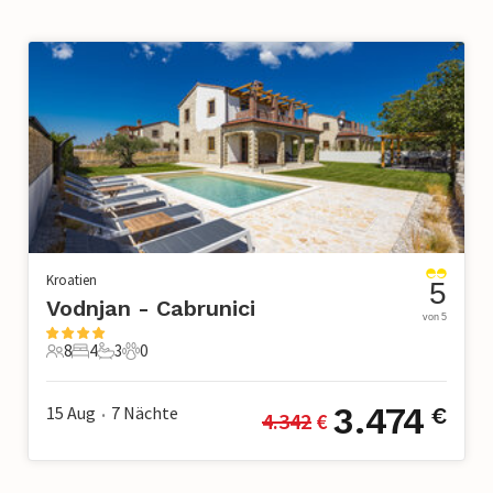
Kroatien
5
Vodnjan - Cabrunici
von 5
8
4
3
0
8 Gäste
4 Schlafzimmer
3 Badezimmer
0 Haustiere
3.474
15 Aug
7
Nächte
€
4.342
 €
•