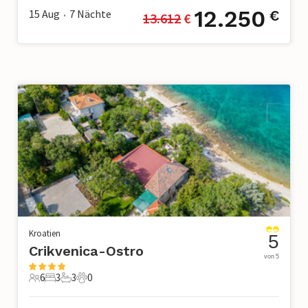
12.250
15 Aug
7
Nächte
€
13.612
 €
•
Kroatien
5
Crikvenica-Ostro
von 5
6
3
3
0
6 Gäste
3 Schlafzimmer
3 Badezimmer
0 Haustiere