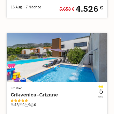
4.526
15 Aug
7
Nächte
€
5.658
 €
•
Kroatien
5
Crikvenica-Grizane
von 5
18
9
9
0
18 Gäste
9 Schlafzimmer
9 Badezimmer
0 Haustiere