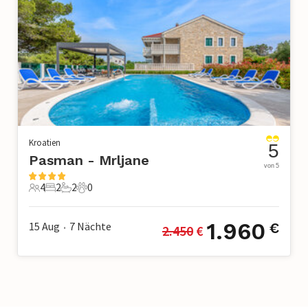
Kroatien
5
Pasman - Mrljane
von 5
4
2
2
0
4 Gäste
2 Schlafzimmer
2 Badezimmer
0 Haustiere
1.960
15 Aug
7
Nächte
€
2.450
 €
•