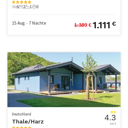
6
2
1
0
6 Gäste
2 Schlafzimmer
1 Badezimmer
0 Haustiere
1.111
15 Aug
7
Nächte
€
1.389
 €
•
Deutschland
4.3
Thale/Harz
von 5