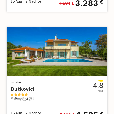
3.283
15 Aug
7
Nächte
€
4.104
 €
•
Kroatien
4.8
Butkovici
von 5
9
4
5
1
9 Gäste
4 Schlafzimmer
5 Badezimmer
1 Haustier
15 Aug
7
Nächte
€
•