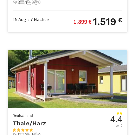
8
4
2
0
8 Gäste
4 Schlafzimmer
2 Badezimmer
0 Haustiere
1.519
15 Aug
7
Nächte
€
1.899
 €
•
Deutschland
4.4
Thale/Harz
von 5
6
2
1
0