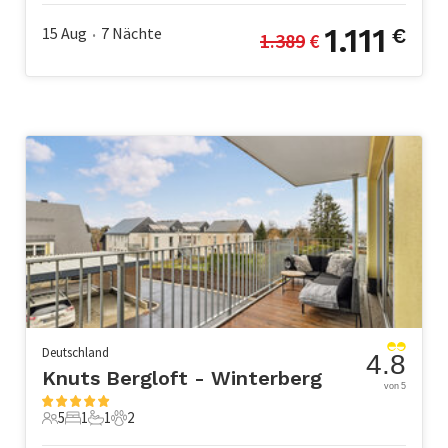
1.111
15 Aug
7
Nächte
€
1.389
 €
•
Deutschland
4.8
Knuts Bergloft - Winterberg
von 5
5
1
1
2
5 Gäste
1 Schlafzimmer
1 Badezimmer
2 Haustiere