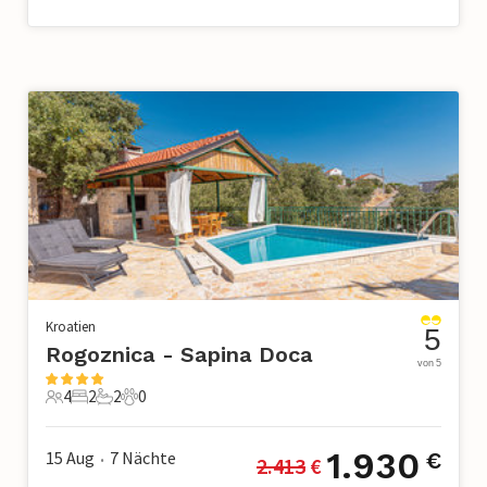
Kroatien
5
Rogoznica - Sapina Doca
von 5
4
2
2
0
4 Gäste
2 Schlafzimmer
2 Badezimmer
0 Haustiere
1.930
15 Aug
7
Nächte
€
2.413
 €
•