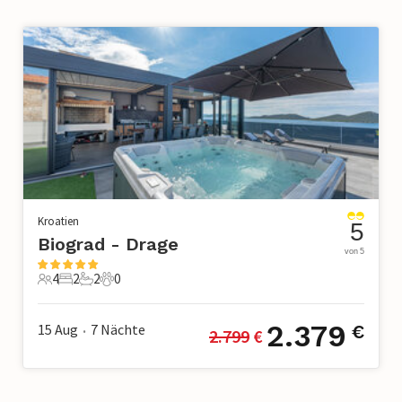
Kroatien
5
Biograd - Drage
von 5
4
2
2
0
4 Gäste
2 Schlafzimmer
2 Badezimmer
0 Haustiere
2.379
15 Aug
7
Nächte
€
2.799
 €
•