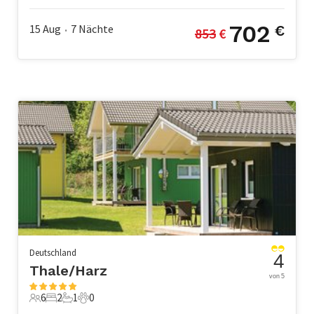
702
15 Aug
7
Nächte
€
853
 €
•
Deutschland
4
Thale/Harz
von 5
6
2
1
0
6 Gäste
2 Schlafzimmer
1 Badezimmer
0 Haustiere