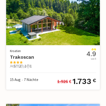
Kroatien
4.9
Trakoscan
von 5
5
2
1
1
5 Gäste
2 Schlafzimmer
1 Badezimmer
1 Haustier
1.733
15 Aug
7
Nächte
€
1.926
 €
•