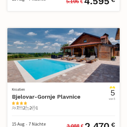
4.595
5.106
 €
Kroatien
5
Bjelovar-Gornje Plavnice
von 5
7
2
2
1
7 Gäste
2 Schlafzimmer
2 Badezimmer
1 Haustier
2.470
15 Aug
7
Nächte
€
3.088
 €
•