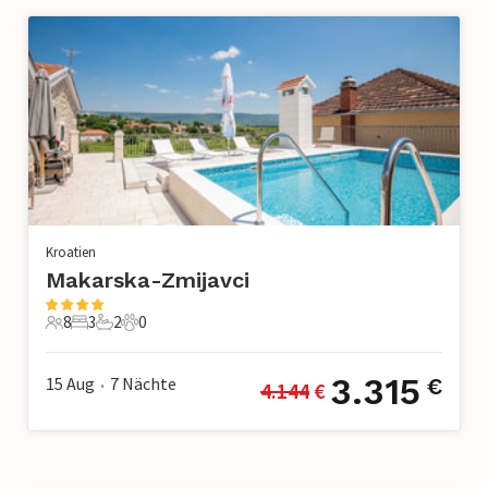
Kroatien
Makarska-Zmijavci
8
3
2
0
8 Gäste
3 Schlafzimmer
2 Badezimmer
0 Haustiere
3.315
15 Aug
7
Nächte
€
4.144
 €
•