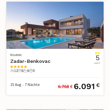
Kroatien
5
Zadar-Benkovac
von 5
12
6
6
0
12 Gäste
6 Schlafzimmer
6 Badezimmer
0 Haustiere
6.091
15 Aug
7
Nächte
€
6.768
 €
•