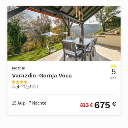
Kroatien
5
Varazdin-Gornja Voca
von 5
4
2
1
1
4 Gäste
2 Schlafzimmer
1 Badezimmer
1 Haustier
675
15 Aug
7
Nächte
€
813
 €
•