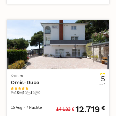
Kroatien
5
Omis-Duce
von 5
18
10
12
0
18 Gäste
10 Schlafzimmer
12 Badezimmer
0 Haustiere
12.719
15 Aug
7
Nächte
€
14.133
 €
•