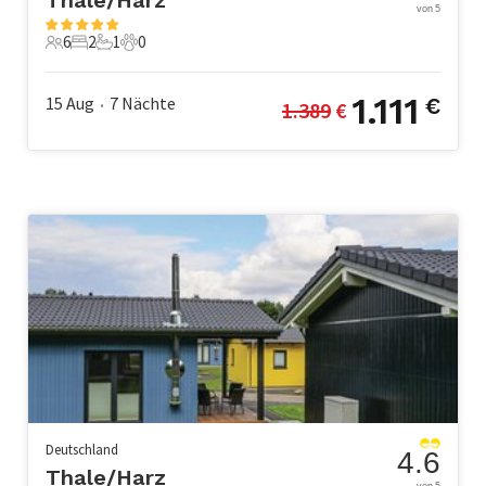
von 5
6
2
1
0
6 Gäste
2 Schlafzimmer
1 Badezimmer
0 Haustiere
1.111
15 Aug
7
Nächte
€
1.389
 €
•
Deutschland
4.6
Thale/Harz
von 5