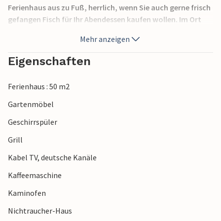
Ferienhaus aus zu Fuß, herrlich, wenn Sie auch gerne frisch
gefangen Fisch für Ihr Abendessen kaufen wollen. Im Ort
gibt es natürlich auch Geschäfte für den täglichen Bedarf.
Mehr anzeigen
Die Nordsee und ihr herrlicher Strand liegen nur 7 km
entfernt. Genießen Sie hier viele Sonnenstunden und
Eigenschaften
wunderbare Spaziergänge, bei denen Sie Ausschau nach
Bernstein halten können.
Ferienhaus : 50 m2
Gartenmöbel
Geschirrspüler
Grill
Kabel TV, deutsche Kanäle
Kaffeemaschine
Kaminofen
Nichtraucher-Haus