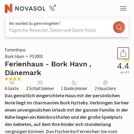
Wo würdest du gerne hingehen?
Fügen Sie Reiseziel, Daten und Gäste hinzu
1 / 14
Ferienhaus
Bork Havn
P52003
Ferienhaus - Bork Havn ,
4.4
Dänemark
out of 5
6 Gäste
2 Schlafzimmer
1 Badezimmer
2 Haustiere
Das gemütlich eingerichtete Haus mit der persönlichen
Note liegt im charmanten Bork Hytteby. Verbringen Sie hier
einen unvergesslichen Urlaub mit der ganzen Familie. In der
Nähe liegen ein Kleinboothafen und der große Spielplatz
des Gebietes, auf dem Ihre Kinder sich stundenlang
vergnügen können. Das Fischerdorf erreichen Sie vom