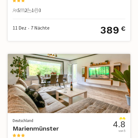
5
2
1
3
5 Gäste
2 Schlafzimmer
1 Badezimmer
3 Haustiere
389
11 Dez
7
Nächte
€
•
Deutschland
4.8
Marienmünster
von 5