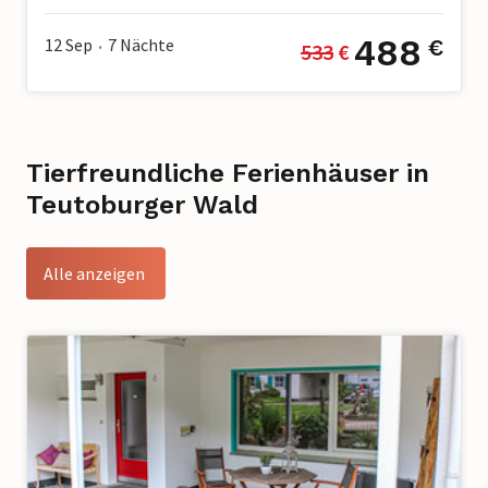
488
12 Sep
7
Nächte
€
533
 €
•
Tierfreundliche Ferienhäuser in
Teutoburger Wald
Alle anzeigen