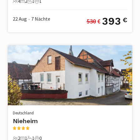
4
2
1
1
4 Gäste
2 Schlafzimmer
1 Badezimmer
1 Haustier
393
22 Aug
7
Nächte
€
530
 €
•
Deutschland
Nieheim
2
1
1
0