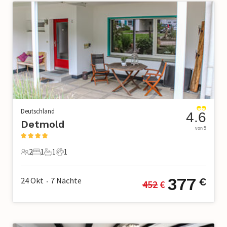
Deutschland
4.6
Detmold
von 5
2
1
1
1
2 Gäste
1 Schlafzimmer
1 Badezimmer
1 Haustier
377
24 Okt
7
Nächte
€
452
 €
•