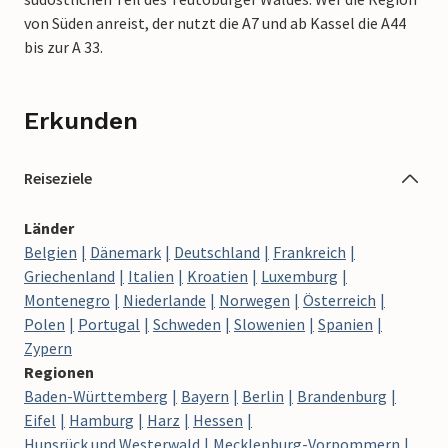
von Süden anreist, der nutzt die A7 und ab Kassel die A44
bis zur A 33.
Erkunden
Reiseziele
Länder
Belgien
Dänemark
Deutschland
Frankreich
Griechenland
Italien
Kroatien
Luxemburg
Montenegro
Niederlande
Norwegen
Österreich
Polen
Portugal
Schweden
Slowenien
Spanien
Zypern
Regionen
Baden-Württemberg
Bayern
Berlin
Brandenburg
Eifel
Hamburg
Harz
Hessen
Hunsrück und Westerwald
Mecklenburg-Vorpommern