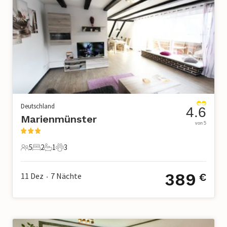
Deutschland
4.6
Marienmünster
von 5
5
2
1
3
5 Gäste
2 Schlafzimmer
1 Badezimmer
3 Haustiere
389
11 Dez
7
Nächte
€
•