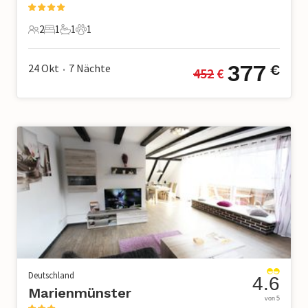
2
1
1
1
2 Gäste
1 Schlafzimmer
1 Badezimmer
1 Haustier
377
24 Okt
7
Nächte
€
452
 €
•
Deutschland
4.6
Marienmünster
von 5