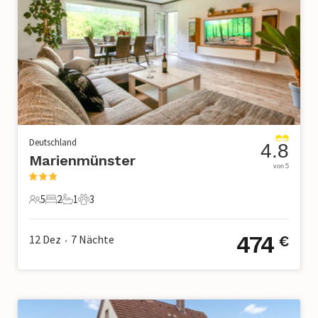
Deutschland
4.8
Marienmünster
von 5
5
2
1
3
5 Gäste
2 Schlafzimmer
1 Badezimmer
3 Haustiere
474
12 Dez
7
Nächte
€
•