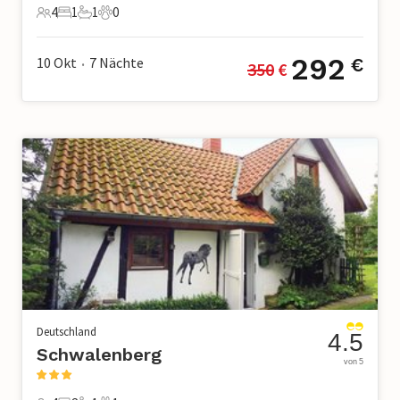
4
1
1
0
4 Gäste
1 Schlafzimmer
1 Badezimmer
0 Haustiere
292
10 Okt
7
Nächte
€
350
 €
•
Deutschland
4.5
Schwalenberg
von 5