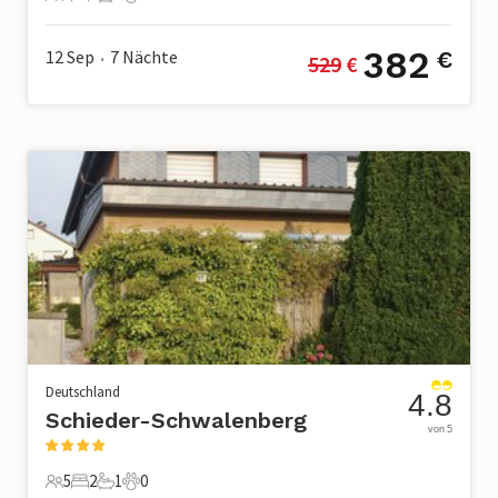
2 Gäste
1 Schlafzimmer
1 Badezimmer
0 Haustiere
382
12 Sep
7
Nächte
€
529
 €
•
Deutschland
4.8
Schieder-Schwalenberg
von 5
5
2
1
0
5 Gäste
2 Schlafzimmer
1 Badezimmer
0 Haustiere