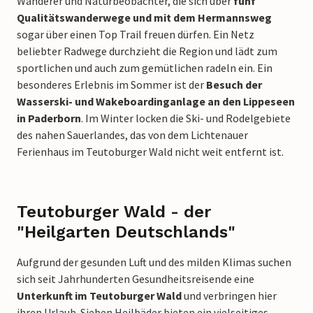
Wanderer und Naturbeobachter, die sich über
fünf
Qualitätswanderwege und mit dem Hermannsweg
sogar über einen Top Trail freuen dürfen. Ein Netz
beliebter Radwege durchzieht die Region und lädt zum
sportlichen und auch zum gemütlichen radeln ein. Ein
besonderes Erlebnis im Sommer ist der
Besuch der
Wasserski- und Wakeboardinganlage an den Lippeseen
in Paderborn
. Im Winter locken die Ski- und Rodelgebiete
des nahen Sauerlandes, das von dem Lichtenauer
Ferienhaus im Teutoburger Wald nicht weit entfernt ist.
Teutoburger Wald - der
"Heilgarten Deutschlands"
Aufgrund der gesunden Luft und des milden Klimas suchen
sich seit Jahrhunderten Gesundheitsreisende eine
Unterkunft im Teutoburger Wald
und verbringen hier
ihren Urlaub. Sieben Heilbäder bieten ein vielseitiges