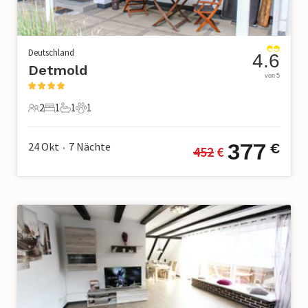
Deutschland
4.6
Detmold
von 5
2
1
1
1
2 Gäste
1 Schlafzimmer
1 Badezimmer
1 Haustier
377
24 Okt
7
Nächte
€
452
 €
•