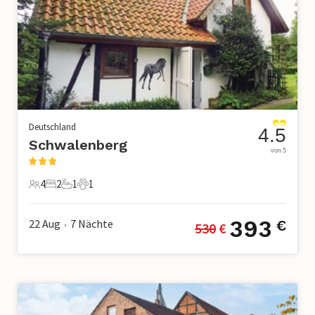
Deutschland
4.5
Schwalenberg
von 5
4
2
1
1
4 Gäste
2 Schlafzimmer
1 Badezimmer
1 Haustier
393
22 Aug
7
Nächte
€
530
 €
•