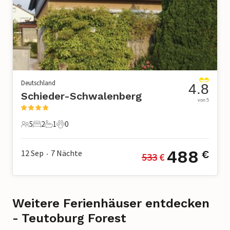
Deutschland
4.8
Schieder-Schwalenberg
von 5
5
2
1
0
5 Gäste
2 Schlafzimmer
1 Badezimmer
0 Haustiere
488
12 Sep
7
Nächte
€
533
 €
•
Weitere Ferienhäuser entdecken
- Teutoburg Forest