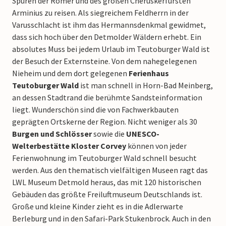
Spuren der Römer und des großen Cheruskerfürsten
Arminius zu reisen. Als siegreichem Feldherrn in der
Varusschlacht ist ihm das Hermannsdenkmal gewidmet,
dass sich hoch über den Detmolder Wäldern erhebt. Ein
absolutes Muss bei jedem Urlaub im Teutoburger Wald ist
der Besuch der Externsteine. Von dem nahegelegenen
Nieheim und dem dort gelegenen
Ferienhaus
Teutoburger Wald
ist man schnell in Horn-Bad Meinberg,
an dessen Stadtrand die berühmte Sandsteinformation
liegt. Wunderschön sind die von Fachwerkbauten
geprägten Ortskerne der Region. Nicht weniger als 30
Burgen und Schlösser
sowie die
UNESCO-
Welterbestätte Kloster Corvey
können von jeder
Ferienwohnung im Teutoburger Wald schnell besucht
werden. Aus den thematisch vielfältigen Museen ragt das
LWL Museum Detmold heraus, das mit 120 historischen
Gebäuden das größte Freiluftmuseum Deutschlands ist.
Große und kleine Kinder zieht es in die Adlerwarte
Berleburg und in den Safari-Park Stukenbrock. Auch in den