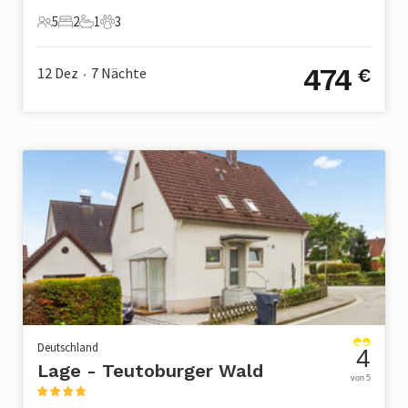
5
2
1
3
5 Gäste
2 Schlafzimmer
1 Badezimmer
3 Haustiere
474
12 Dez
7
Nächte
€
•
Deutschland
4
Lage - Teutoburger Wald
von 5