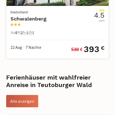
Deutschland
4.5
Schwalenberg
von 5
4
2
1
1
4 Gäste
2 Schlafzimmer
1 Badezimmer
1 Haustier
393
22 Aug
7
Nächte
€
530
 €
•
Ferienhäuser mit wahlfreier
Anreise in Teutoburger Wald
Alle anzeigen