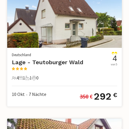
Deutschland
4
Lage - Teutoburger Wald
von 5
4
1
1
0
4 Gäste
1 Schlafzimmer
1 Badezimmer
0 Haustiere
292
10 Okt
7
Nächte
€
350
 €
•