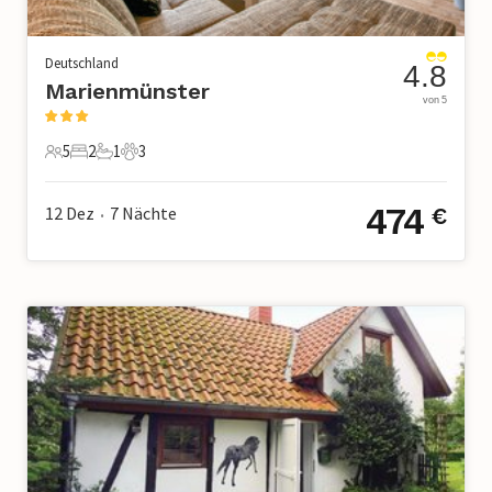
Deutschland
4.8
Marienmünster
von 5
5
2
1
3
5 Gäste
2 Schlafzimmer
1 Badezimmer
3 Haustiere
474
12 Dez
7
Nächte
€
•