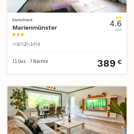
Deutschland
4.6
Marienmünster
von 5
5
2
1
3
5 Gäste
2 Schlafzimmer
1 Badezimmer
3 Haustiere
389
11 Dez
7
Nächte
€
•