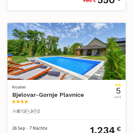
Kroatien
5
Bjelovar-Gornje Plavnice
von 5
8
3
3
2
8 Gäste
3 Schlafzimmer
3 Badezimmer
2 Haustiere
1.234
26 Sep
7
Nächte
€
•