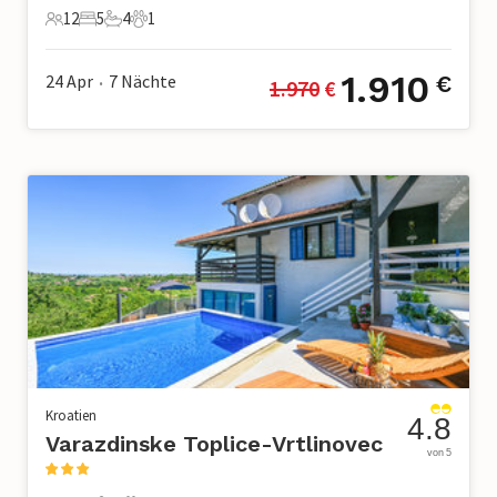
12
5
4
1
12 Gäste
5 Schlafzimmer
4 Badezimmer
1 Haustier
1.910
24 Apr
7
Nächte
€
1.970
 €
•
Kroatien
4.8
Varazdinske Toplice-Vrtlinovec
von 5