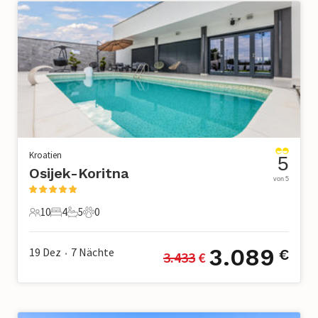
Kroatien
5
Osijek-Koritna
von 5
10
4
5
0
10 Gäste
4 Schlafzimmer
5 Badezimmer
0 Haustiere
3.089
19 Dez
7
Nächte
€
3.433
 €
•