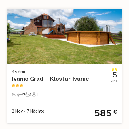
Kroatien
5
Ivanic Grad - Klostar Ivanic
von 5
4
2
1
1
4 Gäste
2 Schlafzimmer
1 Badezimmer
1 Haustier
585
2 Nov
7
Nächte
€
•