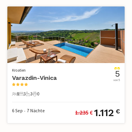
Kroatien
5
Varazdin-Vinica
von 5
8
3
3
0
8 Gäste
3 Schlafzimmer
3 Badezimmer
0 Haustiere
1.112
6 Sep
7
Nächte
€
1.235
 €
•