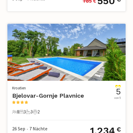
550
785
 €
Kroatien
5
Bjelovar-Gornje Plavnice
von 5
8
3
3
2
8 Gäste
3 Schlafzimmer
3 Badezimmer
2 Haustiere
1.234
26 Sep
7
Nächte
€
•