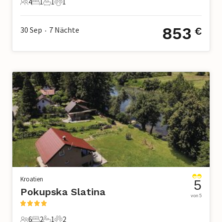
4
1
1
1
4 Gäste
1 Schlafzimmer
1 Badezimmer
1 Haustier
853
30 Sep
7
Nächte
€
•
Kroatien
5
Pokupska Slatina
von 5
6
2
1
2