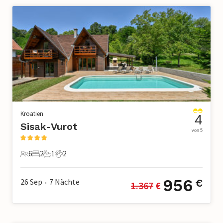
Kroatien
4
Sisak-Vurot
von 5
6
2
1
2
6 Gäste
2 Schlafzimmer
1 Badezimmer
2 Haustiere
956
26 Sep
7
Nächte
€
1.367
 €
•