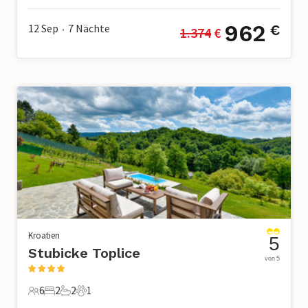
962
12 Sep
7
Nächte
€
1.374
 €
•
Kroatien
5
Stubicke Toplice
von 5
6
2
2
1
6 Gäste
2 Schlafzimmer
2 Badezimmer
1 Haustier