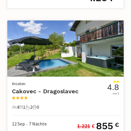
Kroatien
4.8
Cakovec - Dragoslavec
von 5
4
1
2
0
4 Gäste
1 Schlafzimmer
2 Badezimmer
0 Haustiere
855
12 Sep
7
Nächte
€
1.221
 €
•