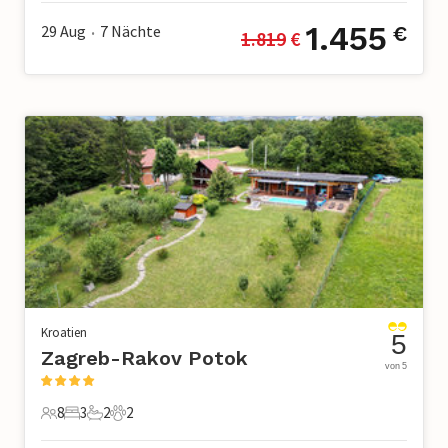
1.455
29 Aug
7
Nächte
€
1.819
 €
•
Kroatien
5
Zagreb-Rakov Potok
von 5
8
3
2
2
8 Gäste
3 Schlafzimmer
2 Badezimmer
2 Haustiere