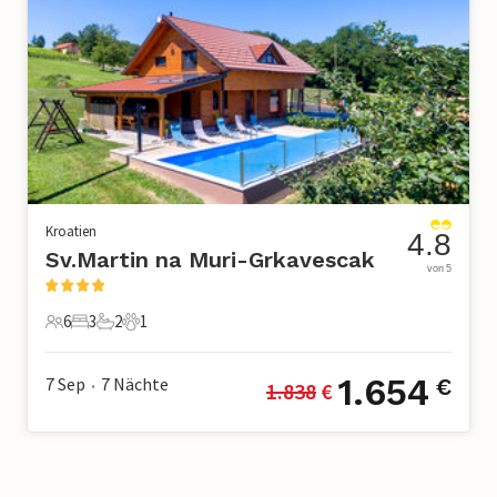
Kroatien
4.8
Sv.Martin na Muri-Grkavescak
von 5
6
3
2
1
6 Gäste
3 Schlafzimmer
2 Badezimmer
1 Haustier
1.654
7 Sep
7
Nächte
€
1.838
 €
•