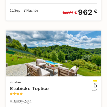
962
12 Sep
7
Nächte
€
1.374
 €
•
Kroatien
5
Stubicke Toplice
von 5
6
2
2
1
6 Gäste
2 Schlafzimmer
2 Badezimmer
1 Haustier