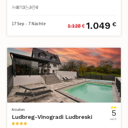
8
3
3
0
8 Gäste
3 Schlafzimmer
3 Badezimmer
0 Haustiere
1.049
17 Sep
7
Nächte
€
1.128
 €
•
Kroatien
5
Ludbreg-Vinogradi Ludbreski
von 5