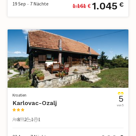
1.045
19 Sep
7
Nächte
€
1.161
 €
•
Kroatien
5
Karlovac-Ozalj
von 5
8
2
1
1
8 Gäste
2 Schlafzimmer
1 Badezimmer
1 Haustier