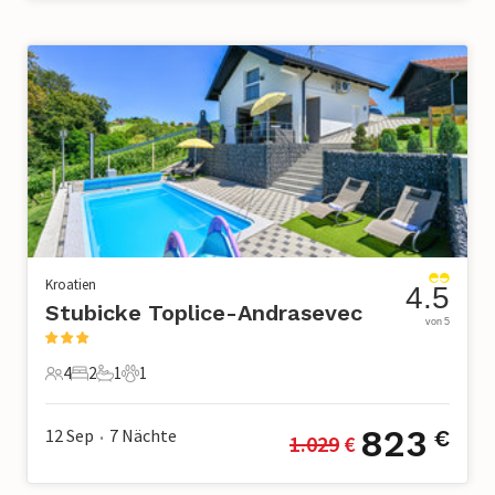
Kroatien
4.5
Stubicke Toplice-Andrasevec
von 5
4
2
1
1
4 Gäste
2 Schlafzimmer
1 Badezimmer
1 Haustier
823
12 Sep
7
Nächte
€
1.029
 €
•