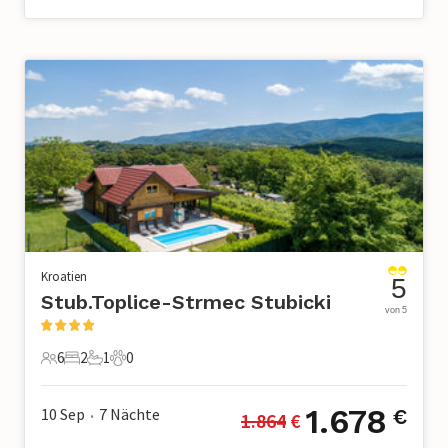
Kroatien
5
Stub.Toplice-Strmec Stubicki
von 5
6
2
1
0
6 Gäste
2 Schlafzimmer
1 Badezimmer
0 Haustiere
1.678
10 Sep
7
Nächte
€
1.864
 €
•