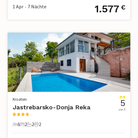
1.577
1 Apr
7
Nächte
€
•
Kroatien
5
Jastrebarsko-Donja Reka
von 5
6
2
2
2
6 Gäste
2 Schlafzimmer
2 Badezimmer
2 Haustiere