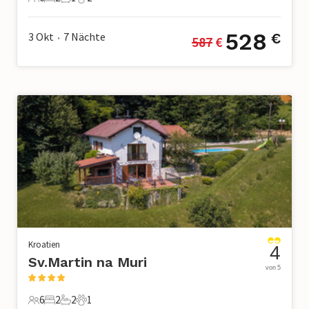
6 Gäste
2 Schlafzimmer
1 Badezimmer
2 Haustiere
528
3 Okt
7
Nächte
€
587
 €
•
Kroatien
4
Sv.Martin na Muri
von 5
6
2
2
1
6 Gäste
2 Schlafzimmer
2 Badezimmer
1 Haustier