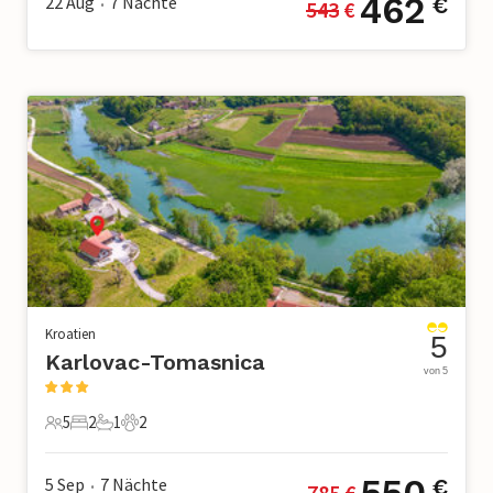
462
22 Aug
7
Nächte
€
543
 €
•
Kroatien
5
Karlovac-Tomasnica
von 5
5
2
1
2
5 Gäste
2 Schlafzimmer
1 Badezimmer
2 Haustiere
550
5 Sep
7
Nächte
€
785
 €
•