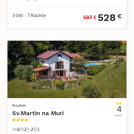
6 Gäste
2 Schlafzimmer
1 Badezimmer
2 Haustiere
528
3 Okt
7
Nächte
€
587
 €
•
Kroatien
4
Sv.Martin na Muri
von 5
6
2
2
1
6 Gäste
2 Schlafzimmer
2 Badezimmer
1 Haustier