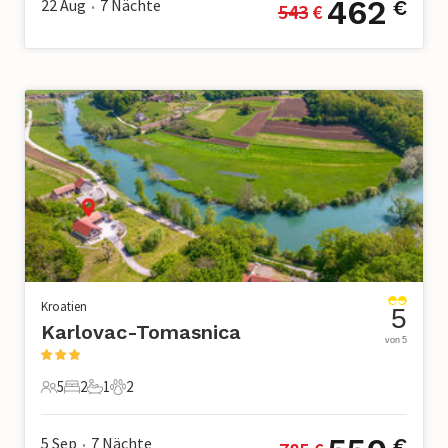
462
22 Aug
7
Nächte
€
543
 €
•
Kroatien
5
Karlovac-Tomasnica
von 5
5
2
1
2
5 Gäste
2 Schlafzimmer
1 Badezimmer
2 Haustiere
5 Sep
7
Nächte
€
•