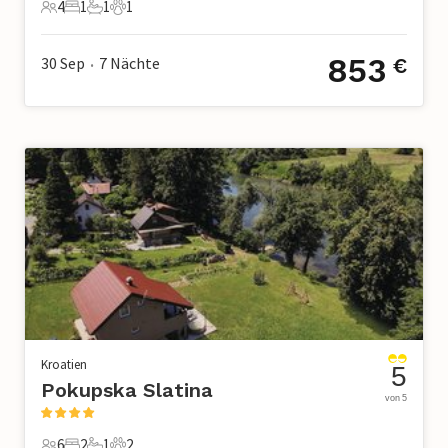
4
1
1
1
4 Gäste
1 Schlafzimmer
1 Badezimmer
1 Haustier
853
30 Sep
7
Nächte
€
•
Kroatien
5
Pokupska Slatina
von 5
6
2
1
2