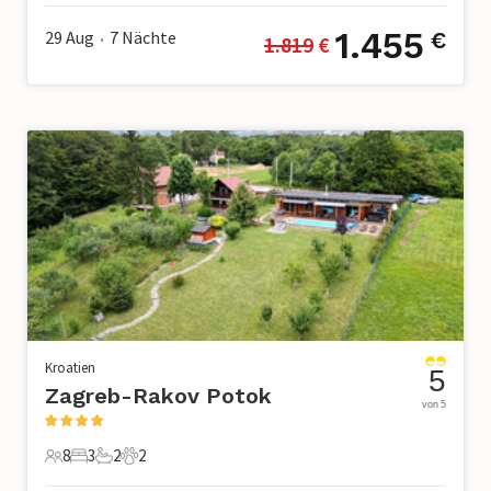
1.455
29 Aug
7
Nächte
€
1.819
 €
•
Kroatien
5
Zagreb-Rakov Potok
von 5
8
3
2
2
8 Gäste
3 Schlafzimmer
2 Badezimmer
2 Haustiere