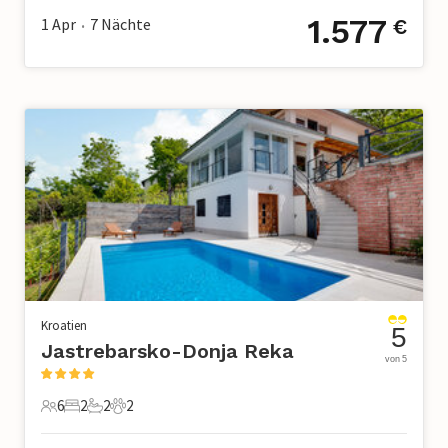
1.577
1 Apr
7
Nächte
€
•
Kroatien
5
Jastrebarsko-Donja Reka
von 5
6
2
2
2
6 Gäste
2 Schlafzimmer
2 Badezimmer
2 Haustiere