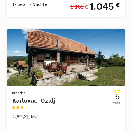
1.045
19 Sep
7
Nächte
€
1.161
 €
•
Kroatien
5
Karlovac-Ozalj
von 5
8
2
1
1
8 Gäste
2 Schlafzimmer
1 Badezimmer
1 Haustier