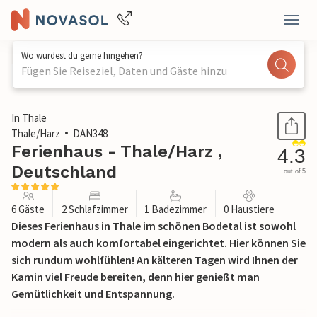
Wo würdest du gerne hingehen?
Fügen Sie Reiseziel, Daten und Gäste hinzu
1 / 35
In Thale
Thale/Harz
DAN348
Ferienhaus - Thale/Harz ,
4.3
Deutschland
out of 5
6 Gäste
2 Schlafzimmer
1 Badezimmer
0 Haustiere
Dieses Ferienhaus in Thale im schönen Bodetal ist sowohl
modern als auch komfortabel eingerichtet. Hier können Sie
sich rundum wohlfühlen! An kälteren Tagen wird Ihnen der
Kamin viel Freude bereiten, denn hier genießt man
Gemütlichkeit und Entspannung.