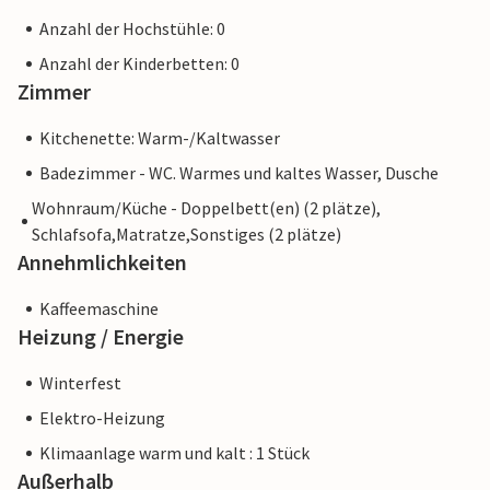
Ausgangspunkt für Inselerkundungen und zum Radfahren.
Anzahl der Hochstühle: 0
Diverse Aktivitäten auf dem Wasser drängen sich geradezu
Anzahl der Kinderbetten: 0
auf. Traumhafte lange feine Sandstrände auf der Schaabe
Zimmer
liegen nur einen kurzen Ausflug auf dem Fahrradweg
entfernt. Planen Sie auch einen Ausflug nach Stralsund,
Kitchenette: Warm-/Kaltwasser
dessen Hauptbahnhof und Hafen Sie gut erreichen.
Badezimmer - WC. Warmes und kaltes Wasser, Dusche
Erleben Sie einen stressfreien und besonderen Urlaub
Wohnraum/Küche - Doppelbett(en) (2 plätze),
abseits der großen Tourismusorte und gönnen sich eine
Schlafsofa,Matratze,Sonstiges (2 plätze)
Auszeit.
Annehmlichkeiten
Kaffeemaschine
Heizung / Energie
Winterfest
Elektro-Heizung
Klimaanlage warm und kalt : 1 Stück
Außerhalb