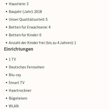
Haustiere: 3
aufgrund der großen Nachfrage noch im Aufbau befindet.
Dennoch entsprechen die Objekte bereits jetzt einem 5-
Baujahr (Jahr): 2018
Sterne-Standard und bieten Ihnen einen erstklassigen
Unser Qualitätsurteil: 5
Aufenthalt. Etwaige Bautätigkeiten im Resort werden Ihren
Betten für Erwachsene: 4
Urlaubsgenuss nicht beeinträchtigen, weshalb zusätzliche
Rabatte ausgeschlossen sind.
Betten für Kinder: 0
Anzahl der Kinder frei (bis zu 4 Jahren): 1
Einrichtungen
1 TV
Deutsches Fernsehen
Blu-ray
Smart TV
Haartrockner
Bügeleisen
WLAN