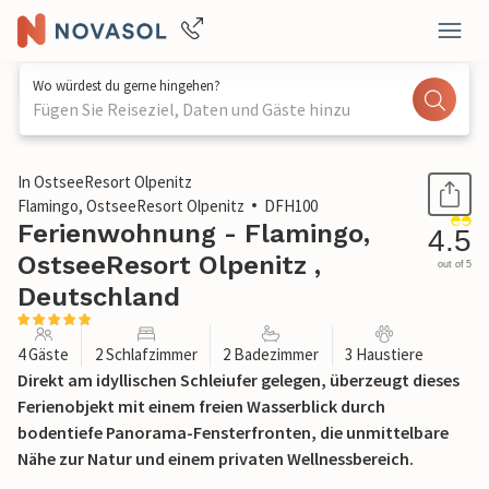
Wo würdest du gerne hingehen?
Fügen Sie Reiseziel, Daten und Gäste hinzu
1 / 22
In OstseeResort Olpenitz
Flamingo, OstseeResort Olpenitz
DFH100
Ferienwohnung - Flamingo,
4.5
OstseeResort Olpenitz ,
out of 5
Deutschland
4 Gäste
2 Schlafzimmer
2 Badezimmer
3 Haustiere
Direkt am idyllischen Schleiufer gelegen, überzeugt dieses
Ferienobjekt mit einem freien Wasserblick durch
bodentiefe Panorama-Fensterfronten, die unmittelbare
Nähe zur Natur und einem privaten Wellnessbereich.