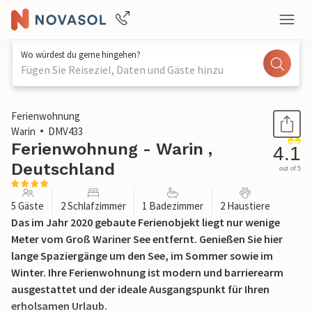
Wo würdest du gerne hingehen?
Fügen Sie Reiseziel, Daten und Gäste hinzu
1 / 20
Ferienwohnung
Warin
DMV433
Ferienwohnung - Warin ,
4.1
Deutschland
out of 5
5 Gäste
2 Schlafzimmer
1 Badezimmer
2 Haustiere
Das im Jahr 2020 gebaute Ferienobjekt liegt nur wenige
Meter vom Groß Wariner See entfernt. Genießen Sie hier
lange Spaziergänge um den See, im Sommer sowie im
Winter. Ihre Ferienwohnung ist modern und barrierearm
ausgestattet und der ideale Ausgangspunkt für Ihren
erholsamen Urlaub.