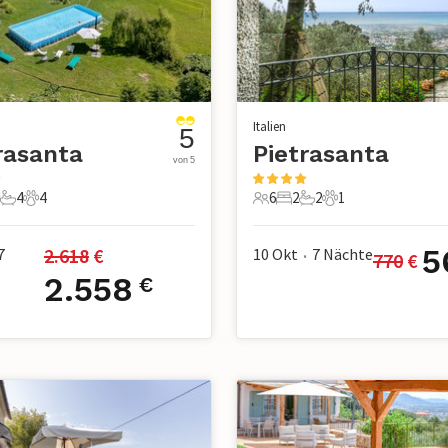
Italien
5
rasanta
Pietrasanta
von 5
4
4
6
2
2
1
e
Schlafzimmer
4 Badezimmer
4 Haustiere
6 Gäste
2 Schlafzimmer
2 Badezimmer
1 Haustier
5
2.618
 €
7
10 Okt
7
Nächte
770
 €
•
2.558
€