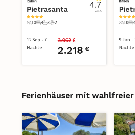
Italien
Italien
4.7
Pietrasanta
Piet
von 5
10
4
3
2
10
4
10 Gäste
4 Schlafzimmer
3 Badezimmer
2 Haustiere
10 Gäst
4 
3.062
 €
12 Sep
7
9 Jan
•
•
Nächte
2.218
Nächte
€
Ferienhäuser mit wahlfreier 