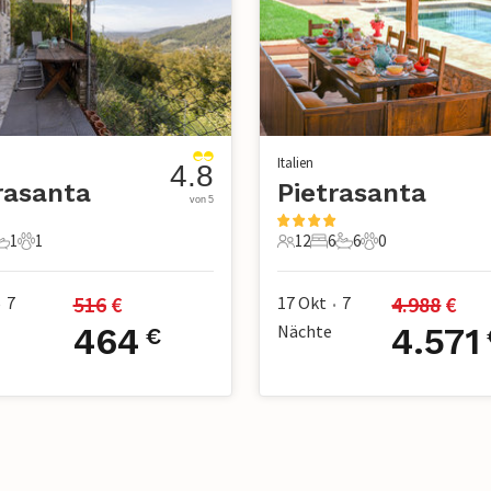
Italien
4.8
rasanta
Pietrasanta
von 5
1
1
12
6
6
0
chlafzimmer
1 Badezimmer
1 Haustier
12 Gäste
6 Schlafzimmer
6 Badezimmer
0 Haustiere
516
 €
4.988
 €
7
17 Okt
7
•
•
464
Nächte
4.571
€