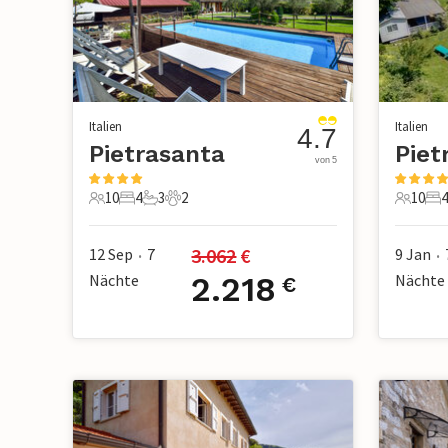
Italien
Italien
4.7
Pietrasanta
Piet
von 5
10
4
3
2
10
4
10 Gäste
4 Schlafzimmer
3 Badezimmer
2 Haustiere
10 Gäst
4 
3.062
 €
12 Sep
7
9 Jan
•
•
Nächte
2.218
Nächte
€