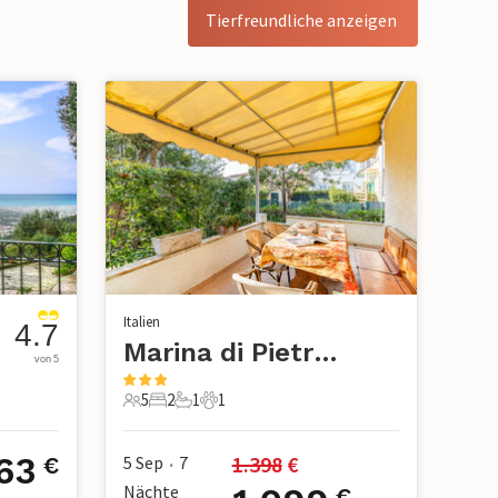
Tierfreundliche anzeigen
Italien
4.7
Marina di Pietrasanta
von 5
5
2
1
1
5 Gäste
2 Schlafzimmer
1 Badezimmer
1 Haustier
63
1.398
 €
5 Sep
7
€
•
Nächte
€