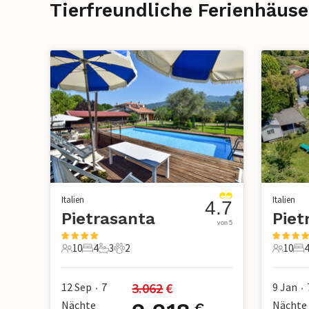
Tierfreundliche Ferienhäuse
Italien
Italien
4.7
Pietrasanta
Piet
von 5
10
4
3
2
10
4
10 Gäste
4 Schlafzimmer
3 Badezimmer
2 Haustiere
10 Gäst
4 
3.062
 €
12 Sep
7
9 Jan
•
•
Nächte
Nächte
€