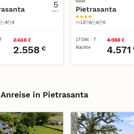
Italien
5
rasanta
Pietrasanta
von 5
4
4
12
6
6
0
e
Schlafzimmer
4 Badezimmer
4 Haustiere
12 Gäste
6 Schlafzimmer
6 Badezimmer
0 Haustiere
2.618
 €
4.988
 €
7
17 Okt
7
•
2.558
Nächte
4.571
€
Anreise in Pietrasanta