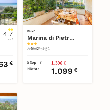
Italien
4.7
Marina di Pietrasanta
von 5
5
2
1
1
5 Gäste
2 Schlafzimmer
1 Badezimmer
1 Haustier
63
1.398
 €
5 Sep
7
€
•
Nächte
1.099
€