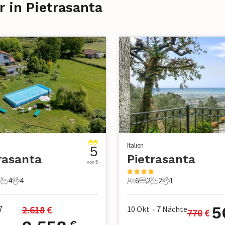
r in Pietrasanta
Italien
5
rasanta
Pietrasanta
von 5
4
4
6
2
2
1
e
Schlafzimmer
4 Badezimmer
4 Haustiere
6 Gäste
2 Schlafzimmer
2 Badezimmer
1 Haustier
5
2.618
 €
7
10 Okt
7
Nächte
770
 €
•
€