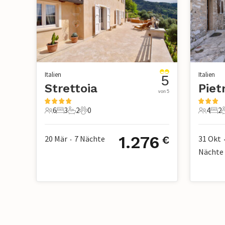
Italien
Italien
5
Strettoia
Piet
von 5
6
3
2
0
4
2
6 Gäste
3 Schlafzimmer
2 Badezimmer
0 Haustiere
4 Gäste
2 S
1.276
20 Mär
7
Nächte
31 Okt
€
•
Nächte