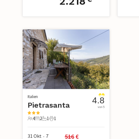
2.218
Italien
4.8
Pietrasanta
von 5
4
2
1
1
4 Gäste
2 Schlafzimmer
1 Badezimmer
1 Haustier
516
 €
31 Okt
7
•