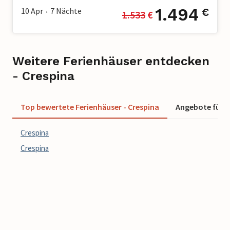
1.494
10 Apr
7
Nächte
€
1.533
 €
•
Weitere Ferienhäuser entdecken
- Crespina
Top bewertete Ferienhäuser - Crespina
Angebote für F
Crespina
Crespina