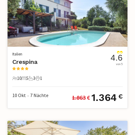
Italien
4.6
Crespina
von 5
10
5
3
1
10 Gäste
5 Schlafzimmer
3 Badezimmer
1 Haustier
1.364
10 Okt
7
Nächte
€
1.863
 €
•