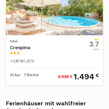
Italien
3.7
Crespina
von 5
14
6
2
1
14 Gäste
6 Schlafzimmer
2 Badezimmer
1 Haustier
1.494
10 Apr
7
Nächte
€
1.533
 €
•
Ferienhäuser mit wahlfreier