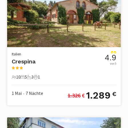
Italien
4.9
Crespina
von 5
10
5
3
1
10 Gäste
5 Schlafzimmer
3 Badezimmer
1 Haustier
1.289
1 Mai
7
Nächte
€
1.326
 €
•