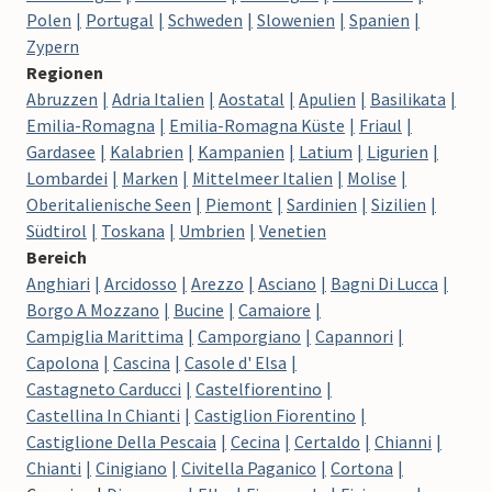
Polen
Portugal
Schweden
Slowenien
Spanien
Zypern
Regionen
Abruzzen
Adria Italien
Aostatal
Apulien
Basilikata
Emilia-Romagna
Emilia-Romagna Küste
Friaul
Gardasee
Kalabrien
Kampanien
Latium
Ligurien
Lombardei
Marken
Mittelmeer Italien
Molise
Oberitalienische Seen
Piemont
Sardinien
Sizilien
Südtirol
Toskana
Umbrien
Venetien
Bereich
Anghiari
Arcidosso
Arezzo
Asciano
Bagni Di Lucca
Borgo A Mozzano
Bucine
Camaiore
Campiglia Marittima
Camporgiano
Capannori
Capolona
Cascina
Casole d' Elsa
Castagneto Carducci
Castelfiorentino
Castellina In Chianti
Castiglion Fiorentino
Castiglione Della Pescaia
Cecina
Certaldo
Chianni
Chianti
Cinigiano
Civitella Paganico
Cortona