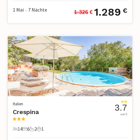
1.289
1 Mai
7
Nächte
€
1.326
 €
•
Italien
3.7
Crespina
von 5
14
6
2
1
14 Gäste
6 Schlafzimmer
2 Badezimmer
1 Haustier