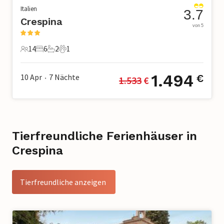
Italien
3.7
Crespina
von 5
14
6
2
1
14 Gäste
6 Schlafzimmer
2 Badezimmer
1 Haustier
1.494
10 Apr
7
Nächte
€
1.533
 €
•
Tierfreundliche Ferienhäuser in
Crespina
Tierfreundliche anzeigen