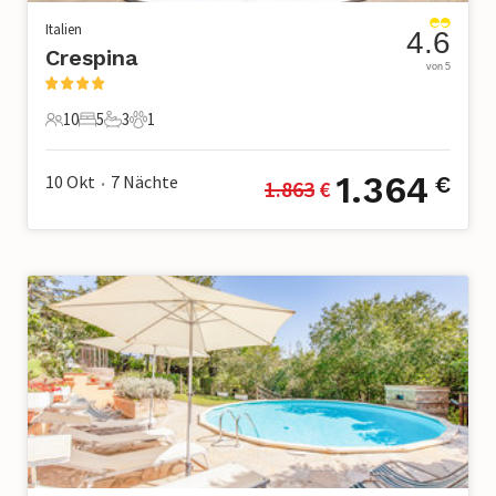
Italien
4.6
Crespina
von 5
10
5
3
1
10 Gäste
5 Schlafzimmer
3 Badezimmer
1 Haustier
1.364
10 Okt
7
Nächte
€
1.863
 €
•