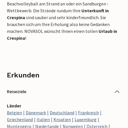
Beachvolleyball am Strand an oder ein Sandburgen -
Wettbewerb. Die Strände rundum Ihre
Unterkunft in
Crespina
sind sauber und sehr kinderfreundlich. Sie
brauchen sich um Ihre Erholung also keine Gedanken
machen. NOVASOL wünscht Ihnen einen tollen
Urlaub in
Crespina
!
Erkunden
Reiseziele
Länder
Belgien
Dänemark
Deutschland
Frankreich
Griechenland
Italien
Kroatien
Luxemburg
Montenegro
Niederlande
Norwegen
Österreich