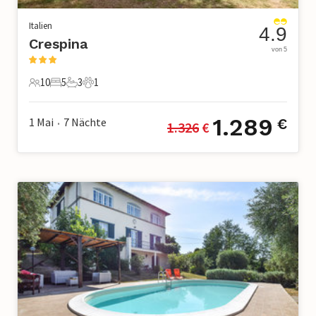
Italien
4.9
Crespina
von 5
10
5
3
1
10 Gäste
5 Schlafzimmer
3 Badezimmer
1 Haustier
1.289
1 Mai
7
Nächte
€
1.326
 €
•