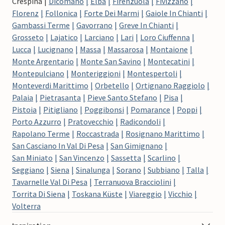
Crespina
Dicomano
Elba
Firenzuola
Fivizzano
Florenz
Follonica
Forte Dei Marmi
Gaiole In Chianti
Gambassi Terme
Gavorrano
Greve In Chianti
Grosseto
Lajatico
Larciano
Lari
Loro Ciuffenna
Lucca
Lucignano
Massa
Massarosa
Montaione
Monte Argentario
Monte San Savino
Montecatini
Montepulciano
Monteriggioni
Montespertoli
Monteverdi Marittimo
Orbetello
Ortignano Raggiolo
Palaia
Pietrasanta
Pieve Santo Stefano
Pisa
Pistoia
Pitigliano
Poggibonsi
Pomarance
Poppi
Porto Azzurro
Pratovecchio
Radicondoli
Rapolano Terme
Roccastrada
Rosignano Marittimo
San Casciano In Val Di Pesa
San Gimignano
San Miniato
San Vincenzo
Sassetta
Scarlino
Seggiano
Siena
Sinalunga
Sorano
Subbiano
Talla
Tavarnelle Val Di Pesa
Terranuova Bracciolini
Torrita Di Siena
Toskana Küste
Viareggio
Vicchio
Volterra