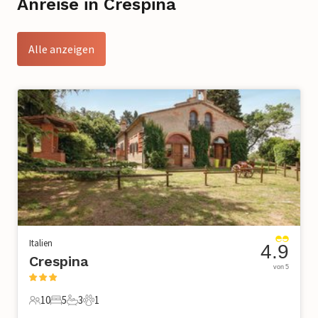
Anreise in Crespina
Alle anzeigen
Italien
4.9
Crespina
von 5
10
5
3
1
10 Gäste
5 Schlafzimmer
3 Badezimmer
1 Haustier