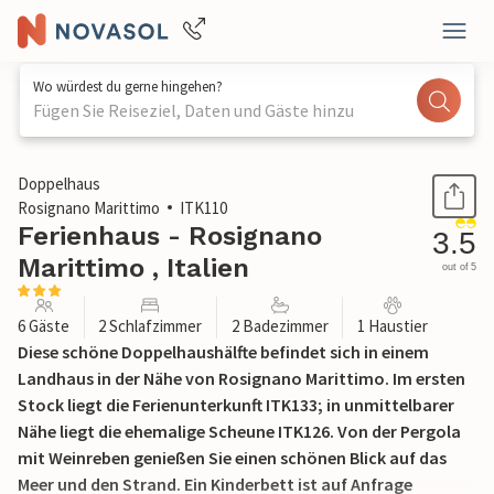
Wo würdest du gerne hingehen?
Fügen Sie Reiseziel, Daten und Gäste hinzu
1 / 30
Doppelhaus
Rosignano Marittimo
ITK110
Ferienhaus - Rosignano
3.5
Marittimo , Italien
out of 5
6 Gäste
2 Schlafzimmer
2 Badezimmer
1 Haustier
Diese schöne Doppelhaushälfte befindet sich in einem
Landhaus in der Nähe von Rosignano Marittimo. Im ersten
Stock liegt die Ferienunterkunft ITK133; in unmittelbarer
Nähe liegt die ehemalige Scheune ITK126. Von der Pergola
mit Weinreben genießen Sie einen schönen Blick auf das
Meer und den Strand. Ein Kinderbett ist auf Anfrage