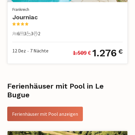
Frankreich
Journiac
6
3
3
2
6 Gäste
3 Schlafzimmer
3 Badezimmer
2 Haustiere
1.276
12 Dez
7
Nächte
€
1.509
 €
•
Ferienhäuser mit Pool in Le
Bugue
Ferienhäuser mit Pool anzeigen