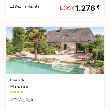
1.276
12 Dez
7
Nächte
€
1.509
 €
•
Frankreich
Fleurac
7
3
2
0
7 Gäste
3 Schlafzimmer
2 Badezimmer
0 Haustiere