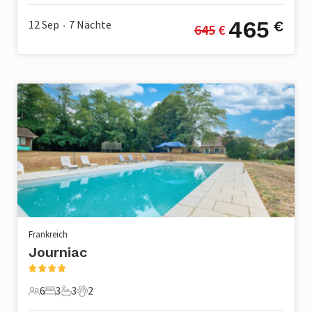
465
12 Sep
7
Nächte
€
645
 €
•
Frankreich
Journiac
6
3
3
2
6 Gäste
3 Schlafzimmer
3 Badezimmer
2 Haustiere