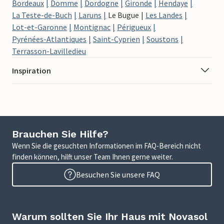
Bordeaux
Domme
Dordogne
Gironde
Hendaye
La Teste-de-Buch
Laruns
Le Bugue
Les Landes
Lot-et-Garonne
Montignac
Périgueux
Pyrénées-Atlantiques
Saint-Cyprien
Soustons
Terrasson-Lavilledieu
Inspiration
Brauchen Sie Hilfe?
Wenn Sie die gesuchten Informationen im FAQ-Bereich nicht
finden können, hilft unser Team Ihnen gerne weiter.
Besuchen Sie unsere FAQ
Warum sollten Sie Ihr Haus mit Novasol