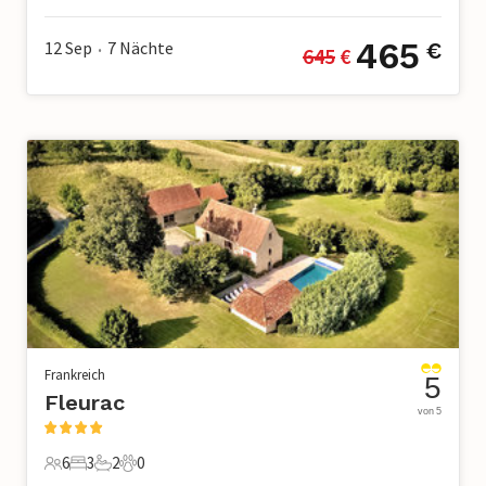
465
12 Sep
7
Nächte
€
645
 €
•
Frankreich
5
Fleurac
von 5
6
3
2
0
6 Gäste
3 Schlafzimmer
2 Badezimmer
0 Haustiere