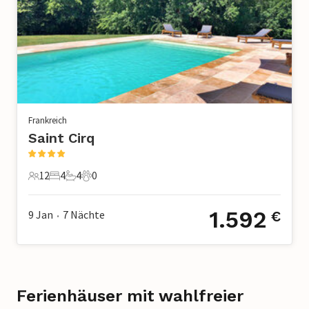
Frankreich
Saint Cirq
12
4
4
0
12 Gäste
4 Schlafzimmer
4 Badezimmer
0 Haustiere
1.592
9 Jan
7
Nächte
€
•
Ferienhäuser mit wahlfreier