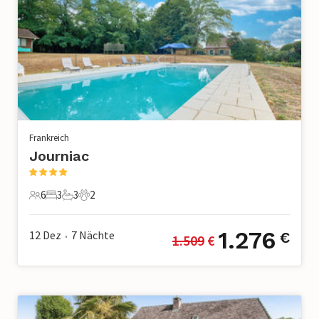
Frankreich
Journiac
6
3
3
2
6 Gäste
3 Schlafzimmer
3 Badezimmer
2 Haustiere
1.276
12 Dez
7
Nächte
€
1.509
 €
•