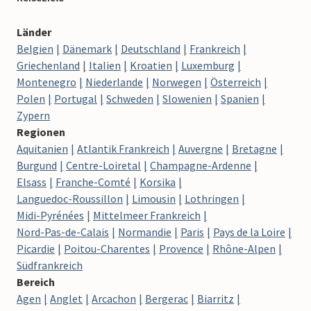
Länder
Belgien
Dänemark
Deutschland
Frankreich
Griechenland
Italien
Kroatien
Luxemburg
Montenegro
Niederlande
Norwegen
Österreich
Polen
Portugal
Schweden
Slowenien
Spanien
Zypern
Regionen
Aquitanien
Atlantik Frankreich
Auvergne
Bretagne
Burgund
Centre-Loiretal
Champagne-Ardenne
Elsass
Franche-Comté
Korsika
Languedoc-Roussillon
Limousin
Lothringen
Midi-Pyrénées
Mittelmeer Frankreich
Nord-Pas-de-Calais
Normandie
Paris
Pays de la Loire
Picardie
Poitou-Charentes
Provence
Rhône-Alpen
Südfrankreich
Bereich
Agen
Anglet
Arcachon
Bergerac
Biarritz