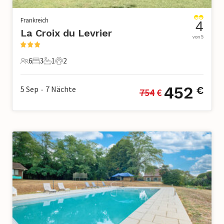
Frankreich
4
La Croix du Levrier
von 5
6
3
1
2
6 Gäste
3 Schlafzimmer
1 Badezimmer
2 Haustiere
452
5 Sep
7
Nächte
€
754
 €
•