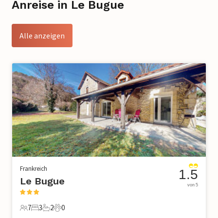
Anreise in Le Bugue
Alle anzeigen
Frankreich
1.5
Le Bugue
von 5
7
3
2
0
7 Gäste
3 Schlafzimmer
2 Badezimmer
0 Haustiere