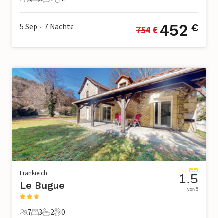
6 Gäste
3 Schlafzimmer
1 Badezimmer
2 Haustiere
452
5 Sep
7
Nächte
€
754
 €
•
Frankreich
1.5
Le Bugue
von 5
7
3
2
0
7 Gäste
3 Schlafzimmer
2 Badezimmer
0 Haustiere