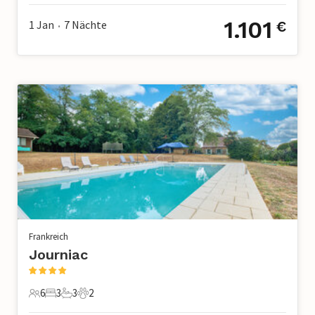
1.101
1 Jan
7
Nächte
€
•
Frankreich
Journiac
6
3
3
2
6 Gäste
3 Schlafzimmer
3 Badezimmer
2 Haustiere