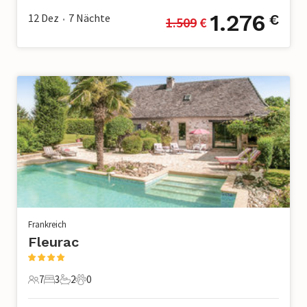
1.276
12 Dez
7
Nächte
€
1.509
 €
•
Frankreich
Fleurac
7
3
2
0
7 Gäste
3 Schlafzimmer
2 Badezimmer
0 Haustiere