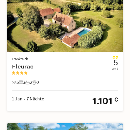
Frankreich
5
Fleurac
von 5
6
3
2
0
6 Gäste
3 Schlafzimmer
2 Badezimmer
0 Haustiere
1.101
1 Jan
7
Nächte
€
•