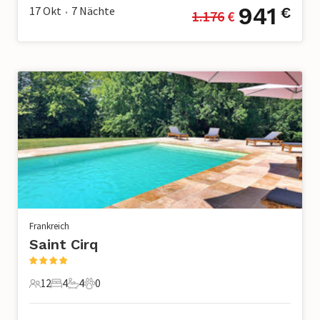
941
17 Okt
7
Nächte
€
1.176
 €
•
Frankreich
Saint Cirq
12
4
4
0
12 Gäste
4 Schlafzimmer
4 Badezimmer
0 Haustiere