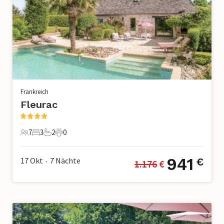
Frankreich
Fleurac
7
3
2
0
7 Gäste
3 Schlafzimmer
2 Badezimmer
0 Haustiere
941
17 Okt
7
Nächte
€
1.176
 €
•