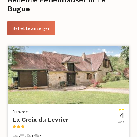
Bugue
Beliebte anzeigen
Frankreich
4
La Croix du Levrier
von 5
6
3
1
2