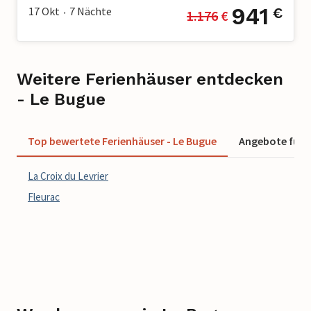
941
17 Okt
7
Nächte
€
1.176
 €
•
Weitere Ferienhäuser entdecken
- Le Bugue
Top bewertete Ferienhäuser - Le Bugue
Angebote für F
La Croix du Levrier
Fleurac