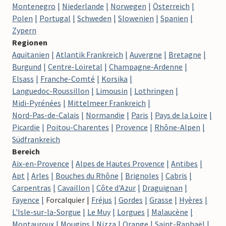
Montenegro
Niederlande
Norwegen
Österreich
Polen
Portugal
Schweden
Slowenien
Spanien
Zypern
Regionen
Aquitanien
Atlantik Frankreich
Auvergne
Bretagne
Burgund
Centre-Loiretal
Champagne-Ardenne
Elsass
Franche-Comté
Korsika
Languedoc-Roussillon
Limousin
Lothringen
Midi-Pyrénées
Mittelmeer Frankreich
Nord-Pas-de-Calais
Normandie
Paris
Pays de la Loire
Picardie
Poitou-Charentes
Provence
Rhône-Alpen
Südfrankreich
Bereich
Aix-en-Provence
Alpes de Hautes Provence
Antibes
Apt
Arles
Bouches du Rhône
Brignoles
Cabris
Carpentras
Cavaillon
Côte d'Azur
Draguignan
Fayence
Forcalquier
Fréjus
Gordes
Grasse
Hyères
L'Isle-sur-la-Sorgue
Le Muy
Lorgues
Malaucène
Montauroux
Mougins
Nizza
Orange
Saint-Raphaël