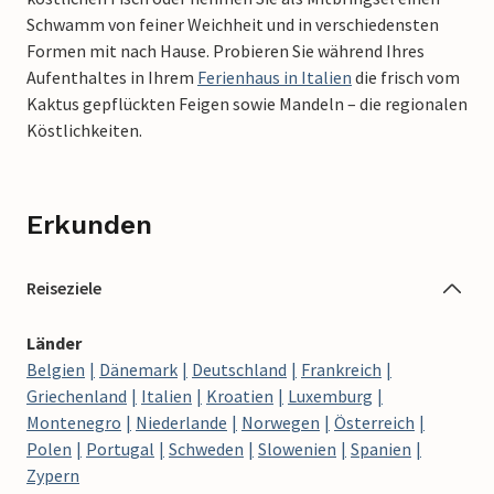
Schwamm von feiner Weichheit und in verschiedensten
Formen mit nach Hause. Probieren Sie während Ihres
Aufenthaltes in Ihrem
Ferienhaus in Italien
die frisch vom
Kaktus gepflückten Feigen sowie Mandeln – die regionalen
Köstlichkeiten.
Erkunden
Reiseziele
Länder
Belgien
Dänemark
Deutschland
Frankreich
Griechenland
Italien
Kroatien
Luxemburg
Montenegro
Niederlande
Norwegen
Österreich
Polen
Portugal
Schweden
Slowenien
Spanien
Zypern