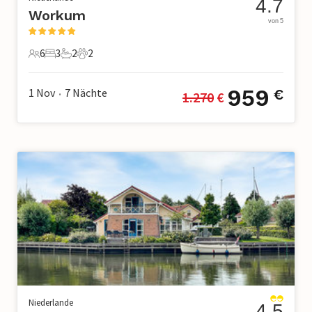
4.7
Workum
von 5
6
3
2
2
6 Gäste
3 Schlafzimmer
2 Badezimmer
2 Haustiere
959
1 Nov
7
Nächte
€
1.270
 €
•
Niederlande
4.5