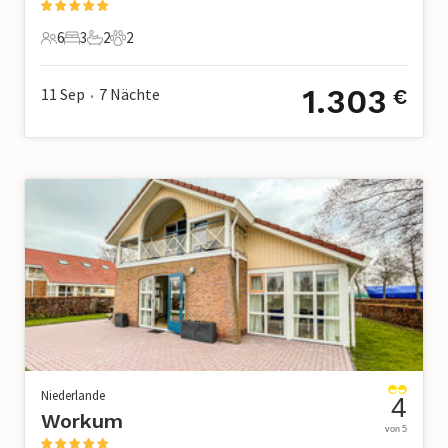
6
3
2
2
6 Gäste
3 Schlafzimmer
2 Badezimmer
2 Haustiere
1.303
11 Sep
7
Nächte
€
•
Niederlande
4
Workum
von 5