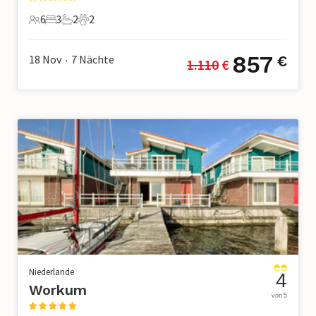
6
3
2
2
6 Gäste
3 Schlafzimmer
2 Badezimmer
2 Haustiere
857
18 Nov
7
Nächte
€
1.110
 €
•
Niederlande
4
Workum
von 5