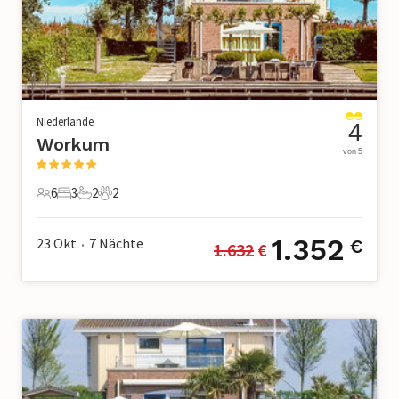
Niederlande
4
Workum
von 5
6
3
2
2
6 Gäste
3 Schlafzimmer
2 Badezimmer
2 Haustiere
1.352
23 Okt
7
Nächte
€
1.632
 €
•