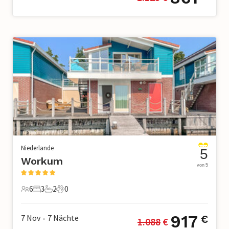
Niederlande
5
Workum
von 5
6
3
2
0
6 Gäste
3 Schlafzimmer
2 Badezimmer
0 Haustiere
917
7 Nov
7
Nächte
€
1.088
 €
•