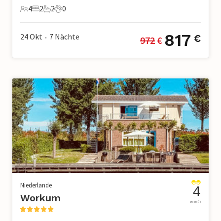
4
2
2
0
4 Gäste
2 Schlafzimmer
2 Badezimmer
0 Haustiere
817
24 Okt
7
Nächte
€
972
 €
•
Niederlande
4
Workum
von 5