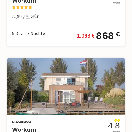
Workum
von 5
6
3
2
0
6 Gäste
3 Schlafzimmer
2 Badezimmer
0 Haustiere
868
5 Dez
7
Nächte
€
1.083
 €
•
Niederlande
4.8
Workum