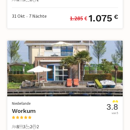
6 Gäste
3 Schlafzimmer
2 Badezimmer
2 Haustiere
1.075
31 Okt
7
Nächte
€
1.285
 €
•
Niederlande
3.8
Workum
von 5
8
3
2
2