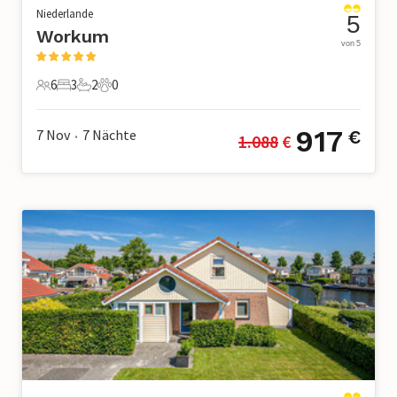
Niederlande
5
Workum
von 5
6
3
2
0
6 Gäste
3 Schlafzimmer
2 Badezimmer
0 Haustiere
917
7 Nov
7
Nächte
€
1.088
 €
•