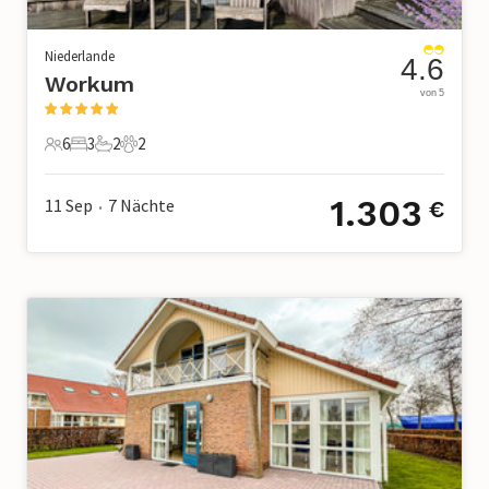
Niederlande
4.6
Workum
von 5
6
3
2
2
6 Gäste
3 Schlafzimmer
2 Badezimmer
2 Haustiere
1.303
11 Sep
7
Nächte
€
•