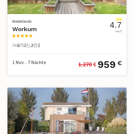
Niederlande
4.7
Workum
von 5
6
3
2
2
6 Gäste
3 Schlafzimmer
2 Badezimmer
2 Haustiere
959
1 Nov
7
Nächte
€
1.270
 €
•