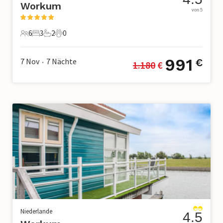
Workum
von 5
6
3
2
0
6 Gäste
3 Schlafzimmer
2 Badezimmer
0 Haustiere
991
7 Nov
7
Nächte
€
1.180
 €
•
Niederlande
4.5