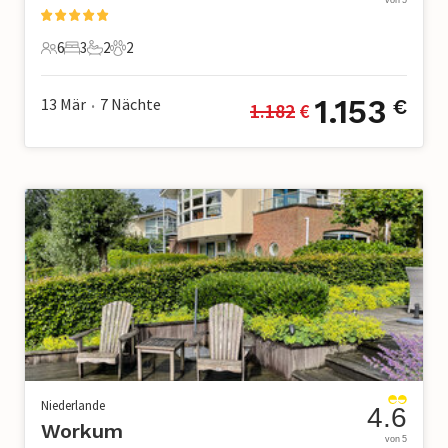
von 5
6
3
2
2
6 Gäste
3 Schlafzimmer
2 Badezimmer
2 Haustiere
1.153
13 Mär
7
Nächte
€
1.182
 €
•
Niederlande
4.6
Workum
von 5