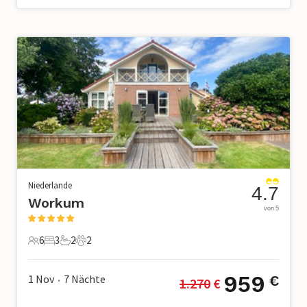
Niederlande
4.7
Workum
von 5
6
3
2
2
6 Gäste
3 Schlafzimmer
2 Badezimmer
2 Haustiere
959
1 Nov
7
Nächte
€
1.270
 €
•