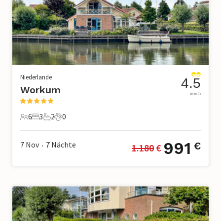
Niederlande
4.5
Workum
von 5
6
3
2
0
6 Gäste
3 Schlafzimmer
2 Badezimmer
0 Haustiere
991
7 Nov
7
Nächte
€
1.180
 €
•