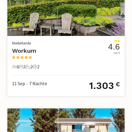
Niederlande
4.6
Workum
von 5
6
3
2
2
6 Gäste
3 Schlafzimmer
2 Badezimmer
2 Haustiere
1.303
11 Sep
7
Nächte
€
•