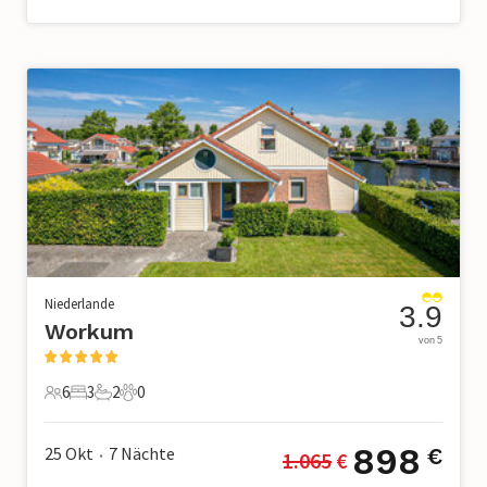
Niederlande
3.9
Workum
von 5
6
3
2
0
6 Gäste
3 Schlafzimmer
2 Badezimmer
0 Haustiere
898
25 Okt
7
Nächte
€
1.065
 €
•