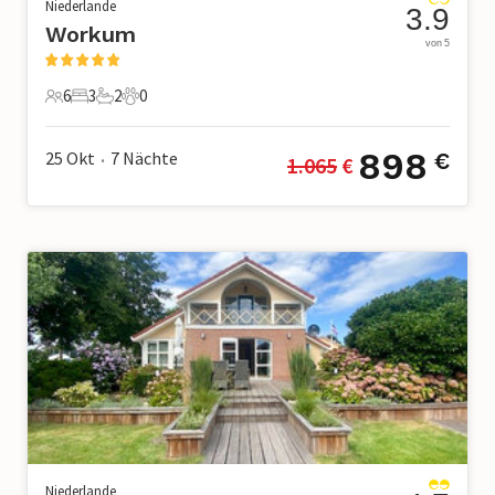
Niederlande
3.9
Workum
von 5
6
3
2
0
6 Gäste
3 Schlafzimmer
2 Badezimmer
0 Haustiere
898
25 Okt
7
Nächte
€
1.065
 €
•
Niederlande