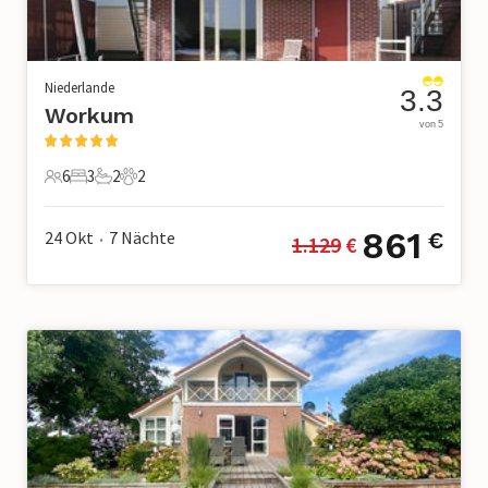
Niederlande
3.3
Workum
von 5
6
3
2
2
6 Gäste
3 Schlafzimmer
2 Badezimmer
2 Haustiere
861
24 Okt
7
Nächte
€
1.129
 €
•