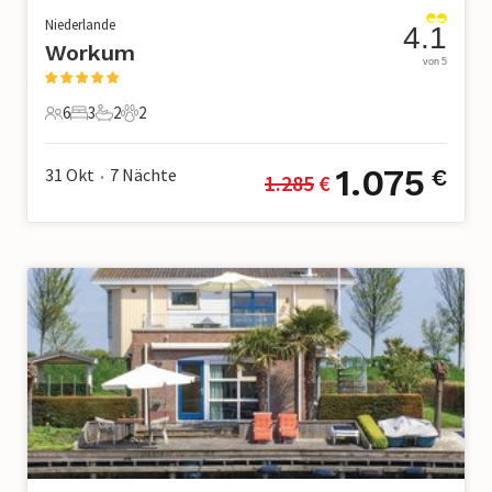
Niederlande
4.1
Workum
von 5
6
3
2
2
6 Gäste
3 Schlafzimmer
2 Badezimmer
2 Haustiere
1.075
31 Okt
7
Nächte
€
1.285
 €
•