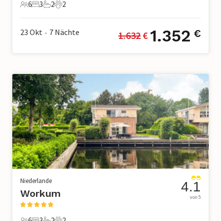
6
3
2
2
6 Gäste
3 Schlafzimmer
2 Badezimmer
2 Haustiere
1.352
23 Okt
7
Nächte
€
1.632
 €
•
Niederlande
4.1
Workum
von 5
6
3
2
2