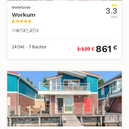
Niederlande
3.3
Workum
von 5
6
3
2
2
6 Gäste
3 Schlafzimmer
2 Badezimmer
2 Haustiere
861
24 Okt
7
Nächte
€
1.129
 €
•