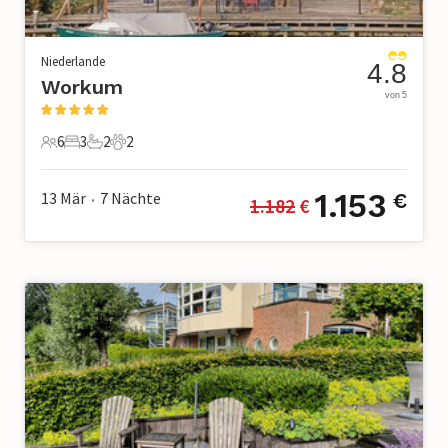
Niederlande
4.8
Workum
von 5
6
3
2
2
6 Gäste
3 Schlafzimmer
2 Badezimmer
2 Haustiere
1.153
13 Mär
7
Nächte
€
1.182
 €
•