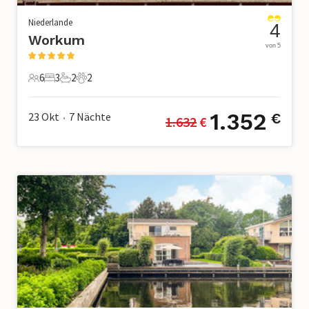
Niederlande
4
Workum
von 5
6
3
2
2
6 Gäste
3 Schlafzimmer
2 Badezimmer
2 Haustiere
1.352
23 Okt
7
Nächte
€
1.632
 €
•