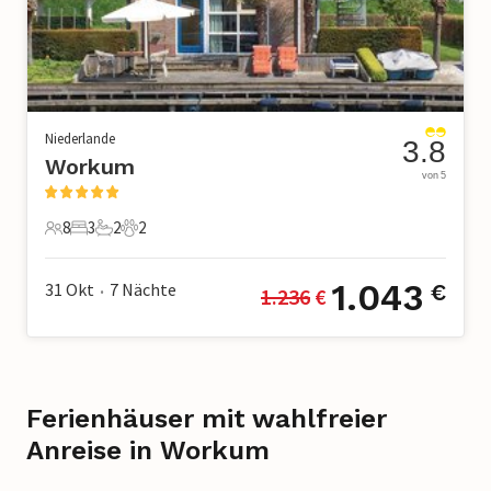
Niederlande
3.8
Workum
von 5
8
3
2
2
8 Gäste
3 Schlafzimmer
2 Badezimmer
2 Haustiere
1.043
31 Okt
7
Nächte
€
1.236
 €
•
Ferienhäuser mit wahlfreier
Anreise in Workum