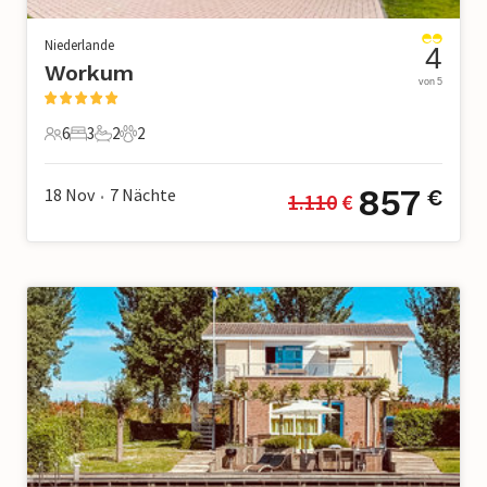
Niederlande
4
Workum
von 5
6
3
2
2
6 Gäste
3 Schlafzimmer
2 Badezimmer
2 Haustiere
857
18 Nov
7
Nächte
€
1.110
 €
•