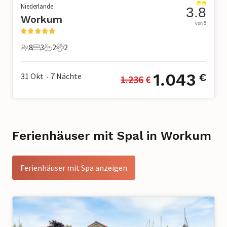
Niederlande
3.8
Workum
von 5
8
3
2
2
8 Gäste
3 Schlafzimmer
2 Badezimmer
2 Haustiere
1.043
31 Okt
7
Nächte
€
1.236
 €
•
Ferienhäuser mit Spal in Workum
Ferienhäuser mit Spa anzeigen