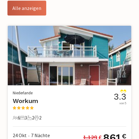
Alle anzeigen
Niederlande
3.3
Workum
von 5
6
3
2
2
6 Gäste
3 Schlafzimmer
2 Badezimmer
2 Haustiere
861
24 Okt
7
Nächte
€
1.129
 €
•