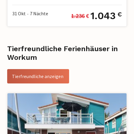
8 Gäste
3 Schlafzimmer
2 Badezimmer
2 Haustiere
1.043
31 Okt
7
Nächte
€
1.236
 €
•
Tierfreundliche Ferienhäuser in
Workum
Tierfreundliche anzeigen