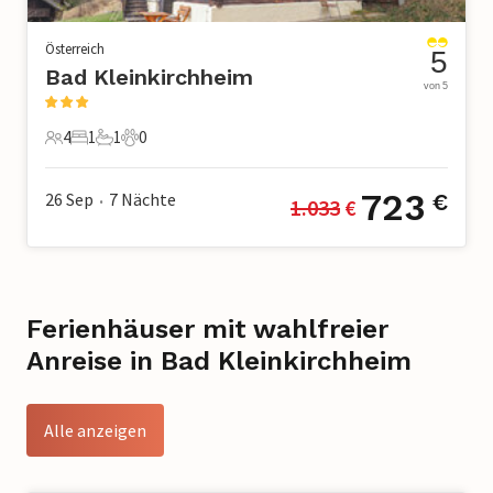
Österreich
5
Bad Kleinkirchheim
von 5
4
1
1
0
4 Gäste
1 Schlafzimmer
1 Badezimmer
0 Haustiere
723
26 Sep
7
Nächte
€
1.033
 €
•
Ferienhäuser mit wahlfreier
Anreise in Bad Kleinkirchheim
Alle anzeigen