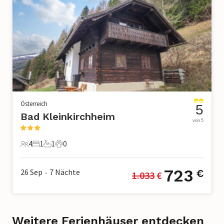
Österreich
5
Bad Kleinkirchheim
von 5
4
1
1
0
4 Gäste
1 Schlafzimmer
1 Badezimmer
0 Haustiere
723
26 Sep
7
Nächte
€
1.033
 €
•
Weitere Ferienhäuser entdecken