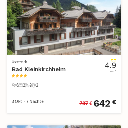
Österreich
4.9
Bad Kleinkirchheim
von 5
6
2
2
2
6 Gäste
2 Schlafzimmer
2 Badezimmer
2 Haustiere
642
3 Okt
7
Nächte
€
787
 €
•