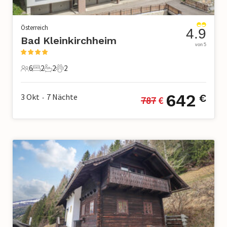
Österreich
4.9
Bad Kleinkirchheim
von 5
6
2
2
2
6 Gäste
2 Schlafzimmer
2 Badezimmer
2 Haustiere
642
3 Okt
7
Nächte
€
787
 €
•