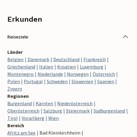
Erkunden
Reiseziele
Länder
Belgien
Dänemark
Deutschland
Frankreich
Griechenland
Italien
Kroatien
Luxemburg
Montenegro
Niederlande
Norwegen
Österreich
Polen
Portugal
Schweden
Slowenien
Spanien
Zypern
Regionen
Burgenland
Kärnten
Niederösterreich
Oberösterreich
Salzburg
Steiermark
Südburgenland
Tirol
Vorarlberg
Wien
Bereich
Afritz am See
Bad Kleinkirchheim