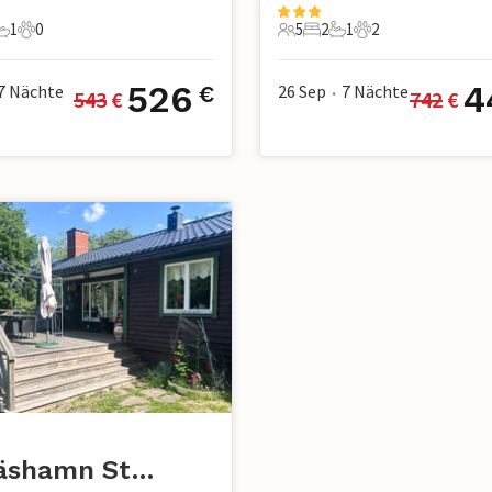
1
0
5
2
1
2
chlafzimmer
1 Badezimmer
0 Haustiere
5 Gäste
2 Schlafzimmer
1 Badezimmer
2 Haustiere
526
4
7
Nächte
26 Sep
7
Nächte
€
543
 €
742
 €
•
n
Nynäshamn Stockholm