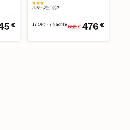
5
2
1
2
5 Gäste
2 Schlafzimmer
1 Badezimmer
2 Haustiere
45
476
17 Okt
7
Nächte
€
€
632
 €
•