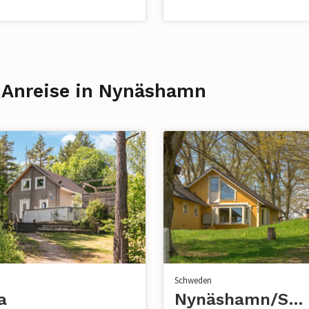
r Anreise in Nynäshamn
n
Schweden
a
Nynäshamn/Sorunda