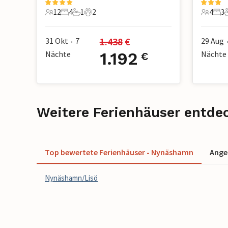
12
4
1
2
4
3
12 Gäste
4 Schlafzimmer
1 Badezimmer
2 Haustiere
4 Gäste
3 S
1.438
 €
31 Okt
7
29 Aug
•
Nächte
1.192
Nächte
€
Weitere Ferienhäuser entd
Top bewertete Ferienhäuser - Nynäshamn
Ange
Nynäshamn/Lisö