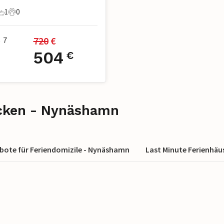
1
0
chlafzimmer
1 Badezimmer
0 Haustiere
720
 €
7
•
504
€
ecken - Nynäshamn
bote für Feriendomizile - Nynäshamn
Last Minute Ferienhä