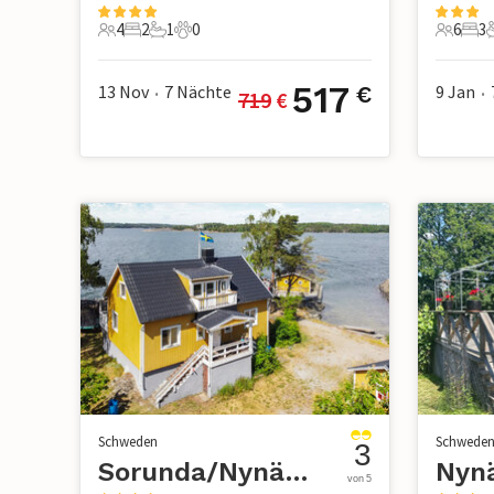
4
2
1
0
6
3
4 Gäste
2 Schlafzimmer
1 Badezimmer
0 Haustiere
6 Gäste
3 S
517
13 Nov
7
Nächte
9 Jan
€
719
 €
•
•
Schweden
Schwede
3
Sorunda/Nynäshamn
von 5