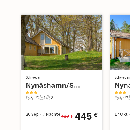
Schweden
Schwede
Nynäshamn/Sorunda
Nyn
5
2
1
2
5
2
5 Gäste
2 Schlafzimmer
1 Badezimmer
2 Haustiere
5 Gäste
2 S
445
26 Sep
7
Nächte
17 Okt
€
742
 €
•