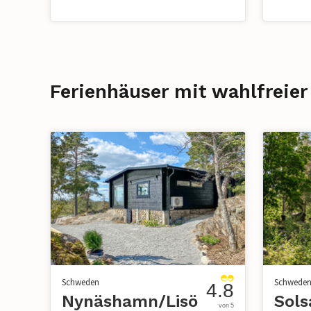
Ferienhäuser mit wahlfreie
Schweden
Schwede
4.8
Nynäshamn/Lisö
Sols
von 5