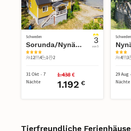
Schweden
Schwede
3
Sorunda/Nynäshamn
von 5
12
4
1
2
4
3
12 Gäste
4 Schlafzimmer
1 Badezimmer
2 Haustiere
4 Gäste
3 S
1.438
 €
31 Okt
7
29 Aug
•
Nächte
1.192
Nächte
€
Tierfreundliche Ferienhäus