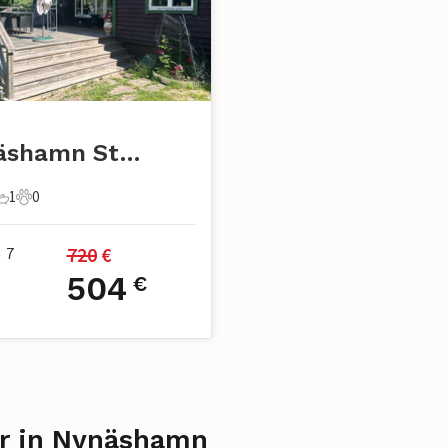
n
Nynäshamn Stockholm
1
0
chlafzimmer
1 Badezimmer
0 Haustiere
720
 €
7
•
504
€
er in Nynäshamn