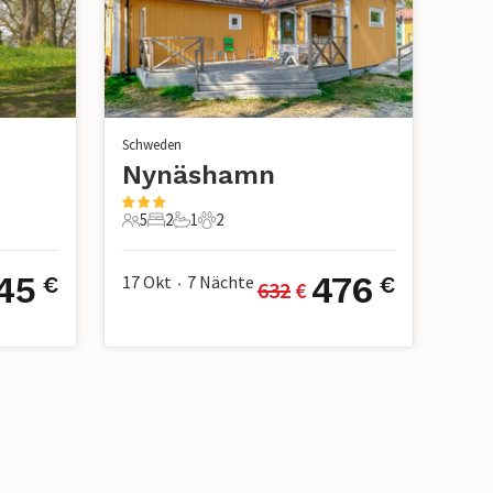
Schweden
Nynäshamn
5
2
1
2
5 Gäste
2 Schlafzimmer
1 Badezimmer
2 Haustiere
45
476
17 Okt
7
Nächte
€
€
632
 €
•