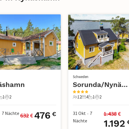
n
Schweden
äshamn
Sorunda/Nynäshamn
1
2
12
4
1
2
chlafzimmer
1 Badezimmer
2 Haustiere
12 Gäste
4 Schlafzimmer
1 Badezimmer
2 Haustiere
476
1.438
 €
7
Nächte
31 Okt
7
€
632
 €
•
•
Nächte
1.192