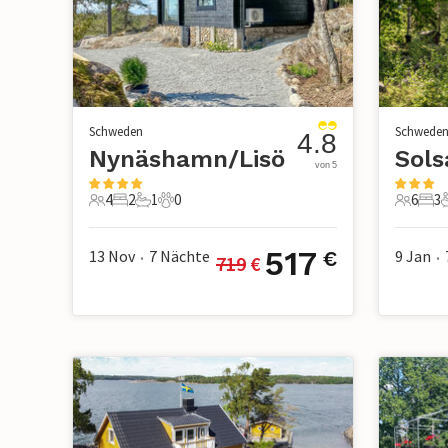
Schweden
Schwede
4.8
Nynäshamn/Lisö
Sols
von 5
4
2
1
0
6
3
4 Gäste
2 Schlafzimmer
1 Badezimmer
0 Haustiere
6 Gäste
3 S
517
13 Nov
7
Nächte
9 Jan
€
719
 €
•
•