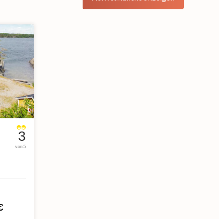
3
von 5
€