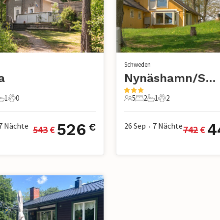
n
Schweden
a
Nynäshamn/Sorunda
1
0
5
2
1
2
chlafzimmer
1 Badezimmer
0 Haustiere
5 Gäste
2 Schlafzimmer
1 Badezimmer
2 Haustiere
526
4
7
Nächte
26 Sep
7
Nächte
€
543
 €
742
 €
•