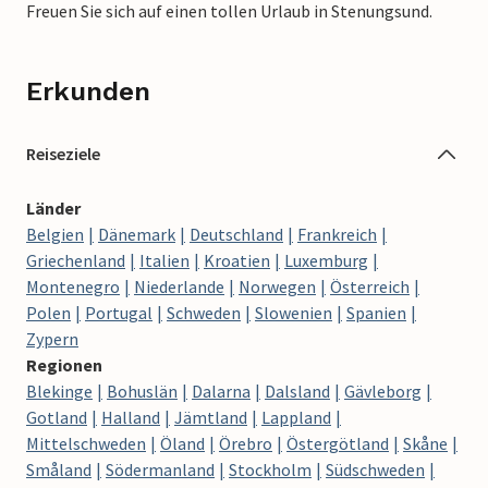
Freuen Sie sich auf einen tollen Urlaub in Stenungsund.
Erkunden
Reiseziele
Länder
Belgien
Dänemark
Deutschland
Frankreich
Griechenland
Italien
Kroatien
Luxemburg
Montenegro
Niederlande
Norwegen
Österreich
Polen
Portugal
Schweden
Slowenien
Spanien
Zypern
Regionen
Blekinge
Bohuslän
Dalarna
Dalsland
Gävleborg
Gotland
Halland
Jämtland
Lappland
Mittelschweden
Öland
Örebro
Östergötland
Skåne
Småland
Södermanland
Stockholm
Südschweden