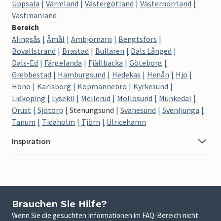
Uppsala
Värmland
Västergötland
Västernorrland
Västmanland
Bereich
Alingsås
Åmål
Ambjörnarp
Bengtsfors
Bovallstrand
Brastad
Bullaren
Dals Långed
Dals-Ed
Färgelanda
Fjällbacka
Göteborg
Grebbestad
Hamburgsund
Hedekas
Henån
Hjo
Hönö
Karlsborg
Köpmannebro
Kyrkesund
Lidköping
Lysekil
Mellerud
Mollösund
Munkedal
Orust
Sjötorp
Stenungsund
Svanesund
Svenljunga
Tanum
Tidaholm
Tjörn
Ulricehamn
Inspiration
Brauchen Sie Hilfe?
Wenn Sie die gesuchten Informationen im FAQ-Bereich nicht