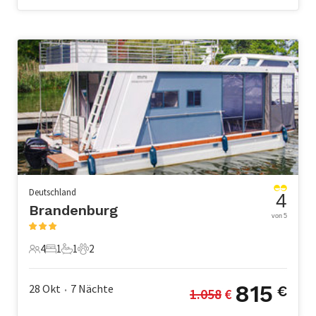
Deutschland
4
Brandenburg
von 5
4
1
1
2
4 Gäste
1 Schlafzimmer
1 Badezimmer
2 Haustiere
815
28 Okt
7
Nächte
€
1.058
 €
•