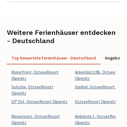
Weitere Ferienhäuser entdecken
- Deutschland
Top bewertete Ferienhäuser - Deutschland
Angebote f
Waterfront, OstseeResort
Ankerplatz19b, OstseeResor
Olpenitz
Olpenitz
Sutsche, OstseeResort
Sanibel, OstseeResort Olpeni
Olpenitz
10° Ost, OstseeResort Olpenitz
OstseeResort Olpenitz
Möwennest, OstseeResort
Ambiente 1, OstseeResort
Olpenitz
Olpenitz