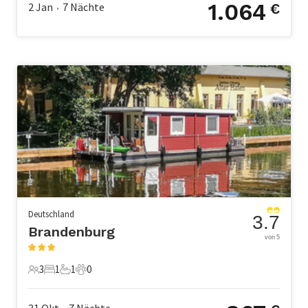
1.064
2 Jan
7
Nächte
€
•
Deutschland
3.7
Brandenburg
von 5
3
1
1
0
3 Gäste
1 Schlafzimmer
1 Badezimmer
0 Haustiere