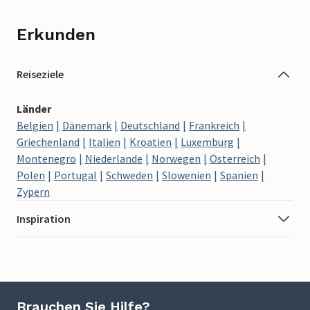
Erkunden
Reiseziele
Länder
Belgien
Dänemark
Deutschland
Frankreich
Griechenland
Italien
Kroatien
Luxemburg
Montenegro
Niederlande
Norwegen
Österreich
Polen
Portugal
Schweden
Slowenien
Spanien
Zypern
Inspiration
Brauchen Sie Hilfe?