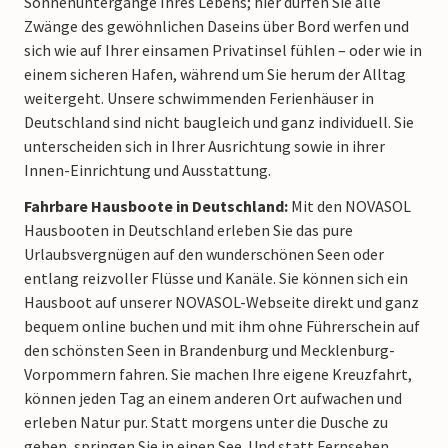
Sonnenuntergänge Ihres Lebens; hier dürfen Sie alle
Zwänge des gewöhnlichen Daseins über Bord werfen und
sich wie auf Ihrer einsamen Privatinsel fühlen – oder wie in
einem sicheren Hafen, während um Sie herum der Alltag
weitergeht. Unsere schwimmenden Ferienhäuser in
Deutschland sind nicht baugleich und ganz individuell. Sie
unterscheiden sich in Ihrer Ausrichtung sowie in ihrer
Innen-Einrichtung und Ausstattung.
Fahrbare Hausboote in Deutschland:
Mit den NOVASOL
Hausbooten in Deutschland erleben Sie das pure
Urlaubsvergnügen auf den wunderschönen Seen oder
entlang reizvoller Flüsse und Kanäle. Sie können sich ein
Hausboot auf unserer NOVASOL-Webseite direkt und ganz
bequem online buchen und mit ihm ohne Führerschein auf
den schönsten Seen in Brandenburg und Mecklenburg-
Vorpommern fahren. Sie machen Ihre eigene Kreuzfahrt,
können jeden Tag an einem anderen Ort aufwachen und
erleben Natur pur. Statt morgens unter die Dusche zu
gehen, springen Sie in einen See. Und statt Fernsehen