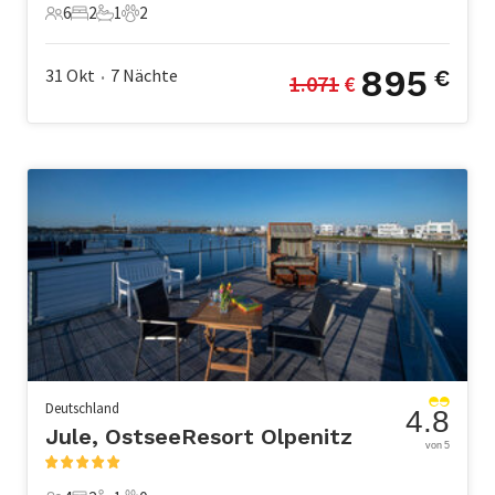
6
2
1
2
6 Gäste
2 Schlafzimmer
1 Badezimmer
2 Haustiere
895
31 Okt
7
Nächte
€
1.071
 €
•
Deutschland
4.8
Jule, OstseeResort Olpenitz
von 5