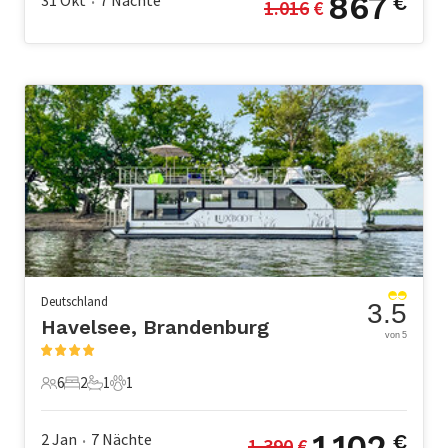
867
31 Okt
7
Nächte
€
1.016
 €
•
Deutschland
3.5
Havelsee, Brandenburg
von 5
6
2
1
1
6 Gäste
2 Schlafzimmer
1 Badezimmer
1 Haustier
1.102
2 Jan
7
Nächte
€
1.390
 €
•