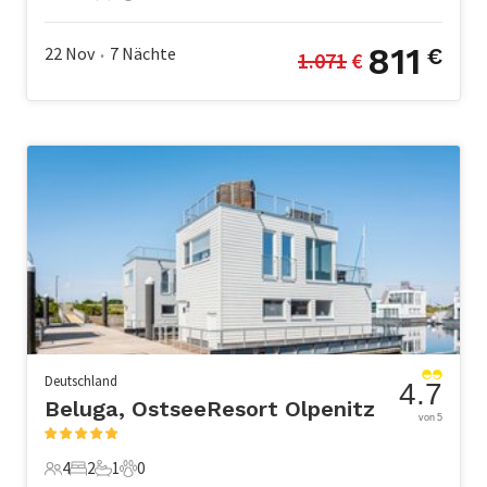
5 Gäste
2 Schlafzimmer
1 Badezimmer
3 Haustiere
811
22 Nov
7
Nächte
€
1.071
 €
•
Deutschland
4.7
Beluga, OstseeResort Olpenitz
von 5
4
2
1
0
4 Gäste
2 Schlafzimmer
1 Badezimmer
0 Haustiere