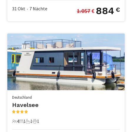
884
31 Okt
7
Nächte
€
1.057
 €
•
Deutschland
Havelsee
4
1
1
1
4 Gäste
1 Schlafzimmer
1 Badezimmer
1 Haustier