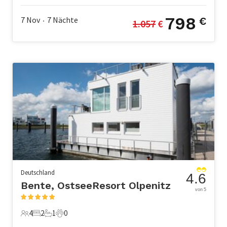
798
7 Nov
7
Nächte
€
1.057
 €
•
Deutschland
4.6
Bente, OstseeResort Olpenitz
von 5
4
2
1
0
4 Gäste
2 Schlafzimmer
1 Badezimmer
0 Haustiere