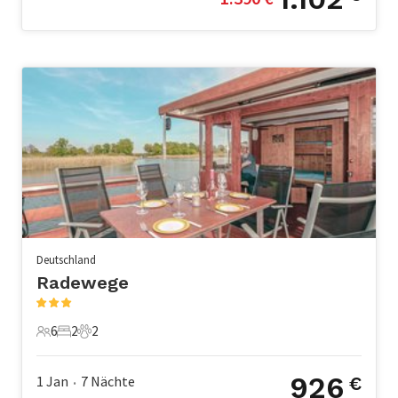
Deutschland
Radewege
6
2
2
6 Gäste
2 Schlafzimmer
2 Haustiere
926
1 Jan
7
Nächte
€
•