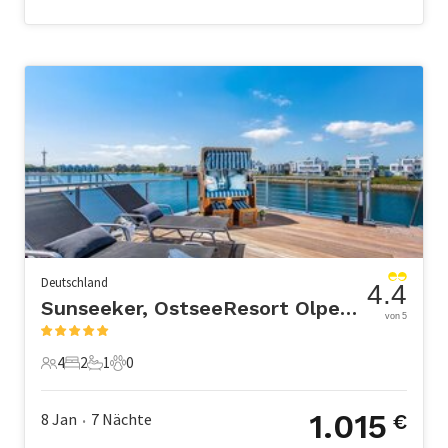
Deutschland
4.4
Sunseeker, OstseeResort Olpenitz
von 5
4
2
1
0
4 Gäste
2 Schlafzimmer
1 Badezimmer
0 Haustiere
1.015
8 Jan
7
Nächte
€
•