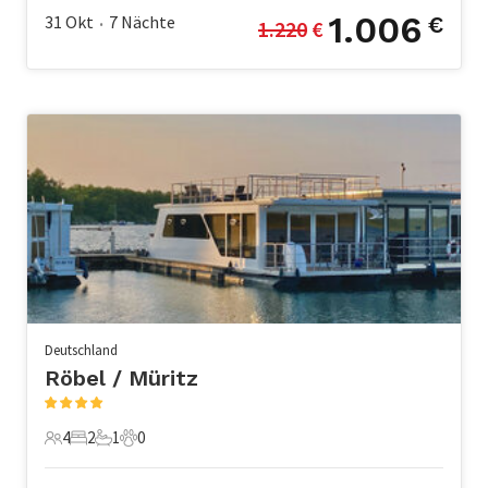
1.006
31 Okt
7
Nächte
€
1.220
 €
•
Deutschland
Röbel / Müritz
4
2
1
0
4 Gäste
2 Schlafzimmer
1 Badezimmer
0 Haustiere