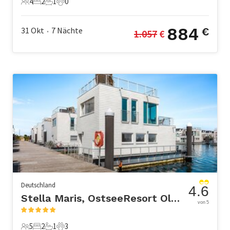
4
2
1
0
4 Gäste
2 Schlafzimmer
1 Badezimmer
0 Haustiere
884
31 Okt
7
Nächte
€
1.057
 €
•
Deutschland
4.6
Stella Maris, OstseeResort Olpenitz
von 5
5
2
1
3