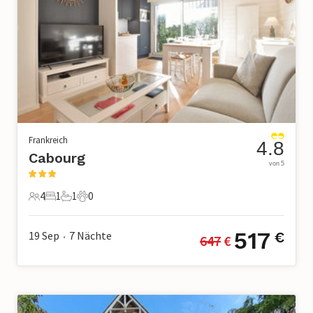
Frankreich
4.8
Cabourg
von 5
4
1
1
0
4 Gäste
1 Schlafzimmer
1 Badezimmer
0 Haustiere
517
19 Sep
7
Nächte
€
647
 €
•