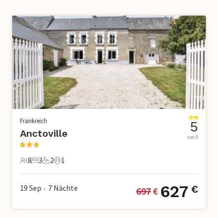
Frankreich
5
Anctoville
von 5
8
3
2
1
8 Gäste
3 Schlafzimmer
2 Badezimmer
1 Haustier
627
19 Sep
7
Nächte
€
697
 €
•