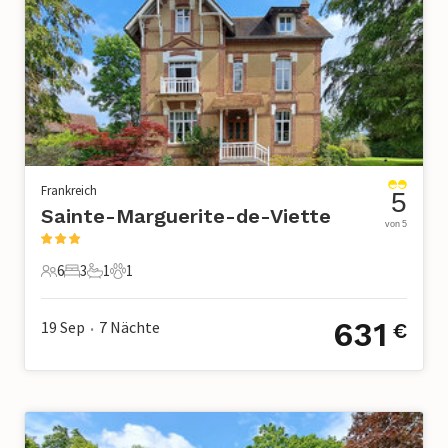
Frankreich
5
Sainte-Marguerite-de-Viette
von 5
6
3
1
1
6 Gäste
3 Schlafzimmer
1 Badezimmer
1 Haustier
631
19 Sep
7
Nächte
€
•