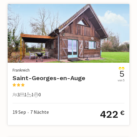
Frankreich
5
Saint-Georges-en-Auge
von 5
3
1
1
0
3 Gäste
1 Schlafzimmer
1 Badezimmer
0 Haustiere
422
19 Sep
7
Nächte
€
•