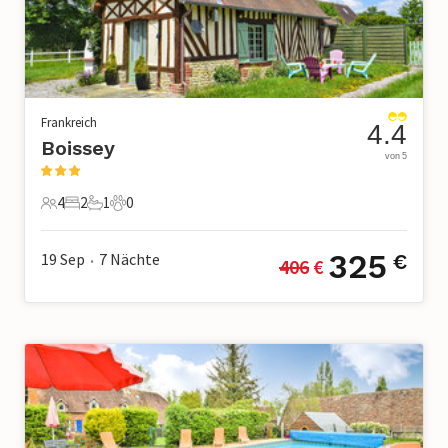
Frankreich
4.4
Boissey
von 5
4
2
1
0
4 Gäste
2 Schlafzimmer
1 Badezimmer
0 Haustiere
325
19 Sep
7
Nächte
€
406
 €
•