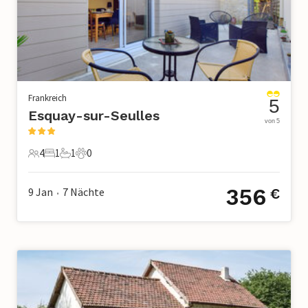
Frankreich
5
Esquay-sur-Seulles
von 5
4
1
1
0
4 Gäste
1 Schlafzimmer
1 Badezimmer
0 Haustiere
356
9 Jan
7
Nächte
€
•