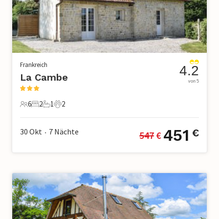
Frankreich
4.2
La Cambe
von 5
6
2
1
2
6 Gäste
2 Schlafzimmer
1 Badezimmer
2 Haustiere
451
30 Okt
7
Nächte
€
547
 €
•