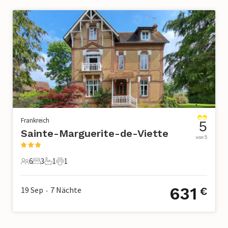
Frankreich
5
Sainte-Marguerite-de-Viette
von 5
6
3
1
1
6 Gäste
3 Schlafzimmer
1 Badezimmer
1 Haustier
631
19 Sep
7
Nächte
€
•