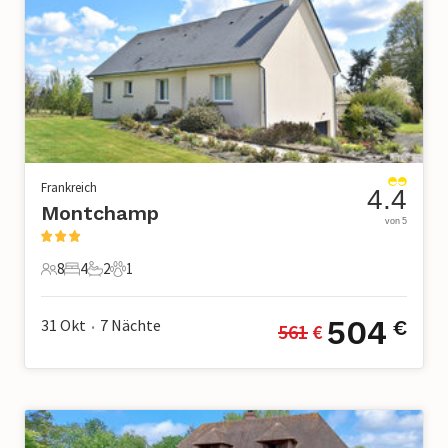
Frankreich
4.4
Montchamp
von 5
8
4
2
1
8 Gäste
4 Schlafzimmer
2 Badezimmer
1 Haustier
504
31 Okt
7
Nächte
€
561
 €
•