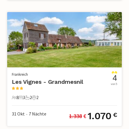
Frankreich
4
Les Vignes - Grandmesnil
von 5
8
3
2
2
8 Gäste
3 Schlafzimmer
2 Badezimmer
2 Haustiere
1.070
31 Okt
7
Nächte
€
1.338
 €
•