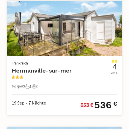
Frankreich
4
Hermanville-sur-mer
von 5
4
2
1
0
4 Gäste
2 Schlafzimmer
1 Badezimmer
0 Haustiere
536
19 Sep
7
Nächte
€
653
 €
•