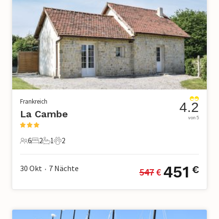
Frankreich
4.2
La Cambe
von 5
6
2
1
2
6 Gäste
2 Schlafzimmer
1 Badezimmer
2 Haustiere
451
30 Okt
7
Nächte
€
547
 €
•