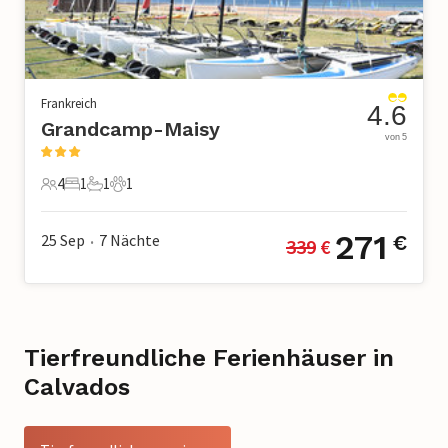
Frankreich
4.6
Grandcamp-Maisy
von 5
4
1
1
1
4 Gäste
1 Schlafzimmer
1 Badezimmer
1 Haustier
271
25 Sep
7
Nächte
€
339
 €
•
Tierfreundliche Ferienhäuser in
Calvados