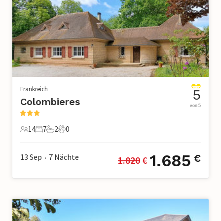
Frankreich
5
Colombieres
von 5
14
7
2
0
14 Gäste
7 Schlafzimmer
2 Badezimmer
0 Haustiere
1.685
13 Sep
7
Nächte
€
1.820
 €
•