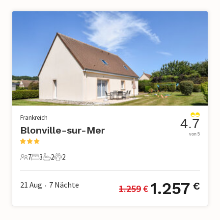
Frankreich
4.7
Blonville-sur-Mer
von 5
7
3
2
2
7 Gäste
3 Schlafzimmer
2 Badezimmer
2 Haustiere
1.257
21 Aug
7
Nächte
€
1.259
 €
•