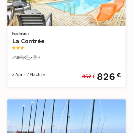
Frankreich
La Contrée
8
3
3
0
8 Gäste
3 Schlafzimmer
3 Badezimmer
0 Haustiere
826
3 Apr
7
Nächte
€
852
 €
•