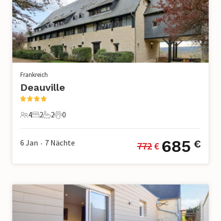
Frankreich
Deauville
4
2
2
0
4 Gäste
2 Schlafzimmer
2 Badezimmer
0 Haustiere
685
6 Jan
7
Nächte
€
772
 €
•