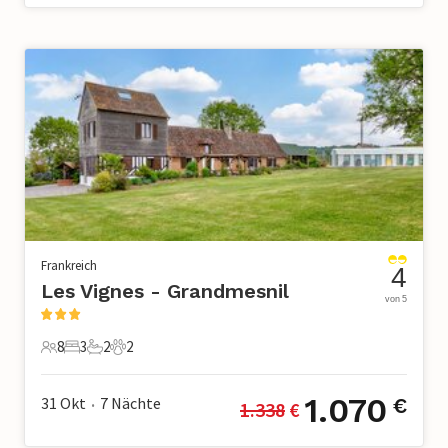
Frankreich
4
Les Vignes - Grandmesnil
von 5
8
3
2
2
8 Gäste
3 Schlafzimmer
2 Badezimmer
2 Haustiere
1.070
31 Okt
7
Nächte
€
1.338
 €
•