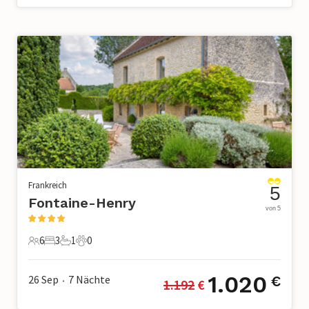
Frankreich
5
Fontaine-Henry
von 5
6
3
1
0
6 Gäste
3 Schlafzimmer
1 Badezimmer
0 Haustiere
1.020
26 Sep
7
Nächte
€
1.192
 €
•