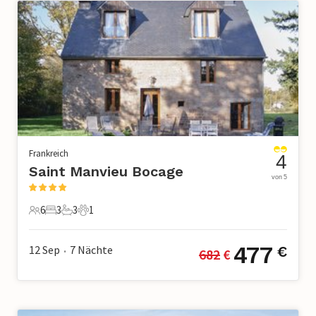
Frankreich
4
Saint Manvieu Bocage
von 5
6
3
3
1
6 Gäste
3 Schlafzimmer
3 Badezimmer
1 Haustier
477
12 Sep
7
Nächte
€
682
 €
•