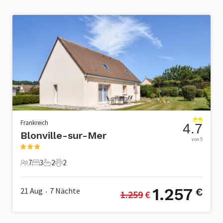
Frankreich
4.7
Blonville-sur-Mer
von 5
7
3
2
2
7 Gäste
3 Schlafzimmer
2 Badezimmer
2 Haustiere
1.257
21 Aug
7
Nächte
€
1.259
 €
•