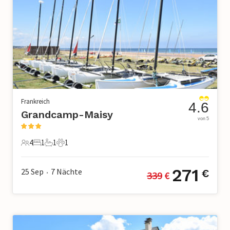
Frankreich
4.6
Grandcamp-Maisy
von 5
4
1
1
1
4 Gäste
1 Schlafzimmer
1 Badezimmer
1 Haustier
271
25 Sep
7
Nächte
€
339
 €
•