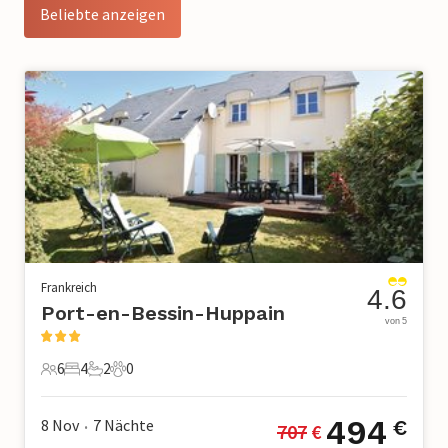
Beliebte anzeigen
Frankreich
4.6
Port-en-Bessin-Huppain
von 5
6
4
2
0
6 Gäste
4 Schlafzimmer
2 Badezimmer
0 Haustiere
494
8 Nov
7
Nächte
€
707
 €
•