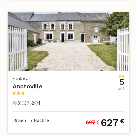
Frankreich
5
Anctoville
von 5
8
3
2
1
8 Gäste
3 Schlafzimmer
2 Badezimmer
1 Haustier
627
19 Sep
7
Nächte
€
697
 €
•