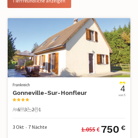
Tierfreundliche anzeigen
Frankreich
4
Gonneville-Sur-Honfleur
von 5
6
3
2
1
6 Gäste
3 Schlafzimmer
2 Badezimmer
1 Haustier
750
3 Okt
7
Nächte
€
1.055
 €
•