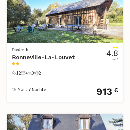
Frankreich
4.8
Bonneville-La-Louvet
von 5
12
4
3
2
12 Gäste
4 Schlafzimmer
3 Badezimmer
2 Haustiere
913
15 Mai
7
Nächte
€
•