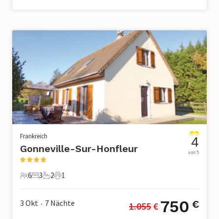
Frankreich
4
Gonneville-Sur-Honfleur
von 5
6
3
2
1
6 Gäste
3 Schlafzimmer
2 Badezimmer
1 Haustier
750
3 Okt
7
Nächte
€
1.055
 €
•