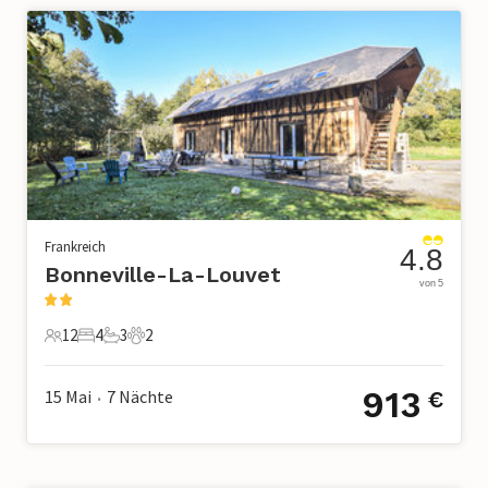
Frankreich
4.8
Bonneville-La-Louvet
von 5
12
4
3
2
12 Gäste
4 Schlafzimmer
3 Badezimmer
2 Haustiere
913
15 Mai
7
Nächte
€
•