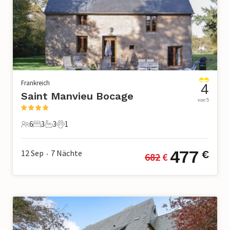
Frankreich
4
Saint Manvieu Bocage
von 5
6
3
3
1
6 Gäste
3 Schlafzimmer
3 Badezimmer
1 Haustier
477
12 Sep
7
Nächte
€
682
 €
•