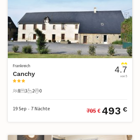
Frankreich
4.7
Canchy
von 5
8
3
2
0
8 Gäste
3 Schlafzimmer
2 Badezimmer
0 Haustiere
493
19 Sep
7
Nächte
€
705
 €
•