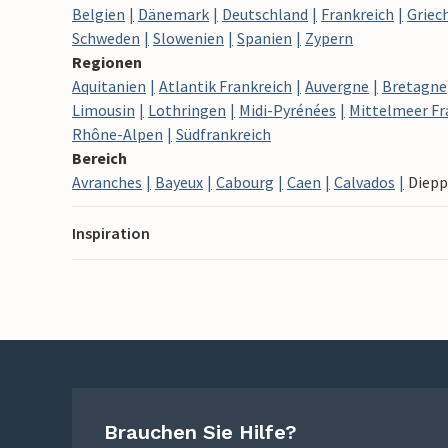
Belgien
Dänemark
Deutschland
Frankreich
Griec
Schweden
Slowenien
Spanien
Zypern
Regionen
Aquitanien
Atlantik Frankreich
Auvergne
Bretagne
Limousin
Lothringen
Midi-Pyrénées
Mittelmeer Fr
Rhône-Alpen
Südfrankreich
Bereich
Avranches
Bayeux
Cabourg
Caen
Calvados
Diepp
Inspiration
Brauchen Sie Hilfe?