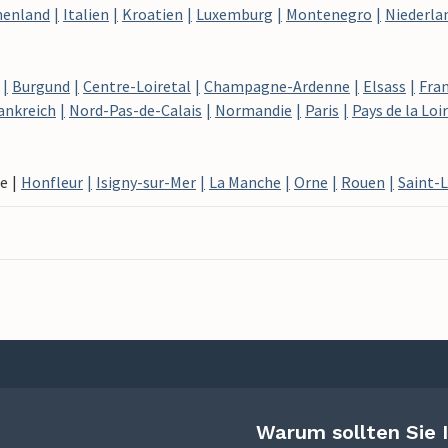
henland
Italien
Kroatien
Luxemburg
Montenegro
Niederla
Burgund
Centre-Loiretal
Champagne-Ardenne
Elsass
Fra
ankreich
Nord-Pas-de-Calais
Normandie
Paris
Pays de la Loi
e
Honfleur
Isigny-sur-Mer
La Manche
Orne
Rouen
Saint-
Warum sollten Sie 