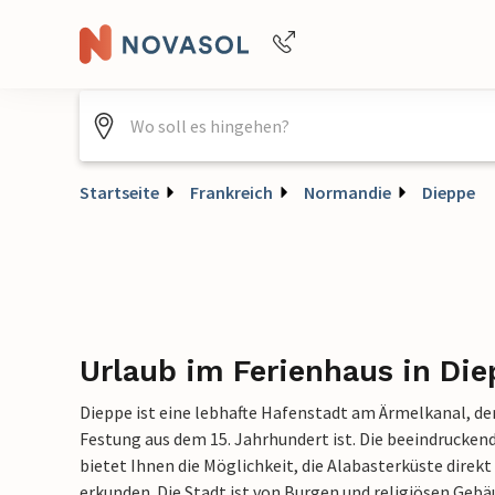
Buchungshilfe per Telefon
+4940688715475
Startseite
Frankreich
Normandie
Dieppe
Urlaub im Ferienhaus in Di
Dieppe ist eine lebhafte Hafenstadt am Ärmelkanal, 
Festung aus dem 15. Jahrhundert ist. Die beeindrucken
bietet Ihnen die Möglichkeit, die Alabasterküste direk
erkunden. Die Stadt ist von Burgen und religiösen Geb