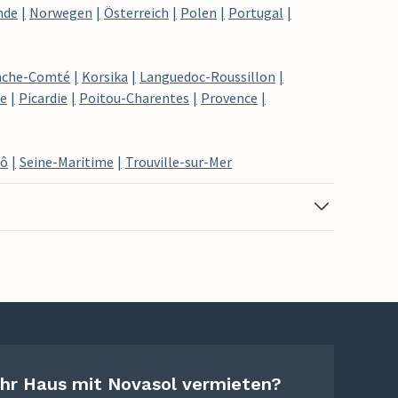
nde
Norwegen
Österreich
Polen
Portugal
nche-Comté
Korsika
Languedoc-Roussillon
re
Picardie
Poitou-Charentes
Provence
Lô
Seine-Maritime
Trouville-sur-Mer
Ihr Haus mit Novasol vermieten?