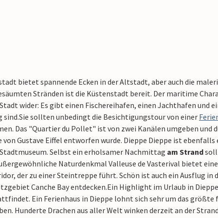
stadt bietet spannende Ecken in der Altstadt, aber auch die male
säumten Stränden ist die Küstenstadt bereit. Der maritime Charak
Stadt wider: Es gibt einen Fischereihafen, einen Jachthafen und e
 sind.
Sie sollten unbedingt die Besichtigungstour von einer
Ferie
en. Das "Quartier du Pollet" ist von zwei Kanälen umgeben und 
 von Gustave Eiffel entworfen wurde. Dieppe Dieppe ist ebenfalls
 Stadtmuseum. Selbst ein erholsamer Nachmittag
am Strand
soll
ußergewöhnliche Naturdenkmal Valleuse de Vasterival bietet eine 
idor, der zu einer Steintreppe führt. Schön ist auch ein Ausflug in
tzgebiet Canche Bay entdecken.
Ein Highlight im Urlaub in Dieppe 
ttfindet. Ein Ferienhaus in Dieppe lohnt sich sehr um das größte f
ben. Hunderte Drachen aus aller Welt winken derzeit an der Stra