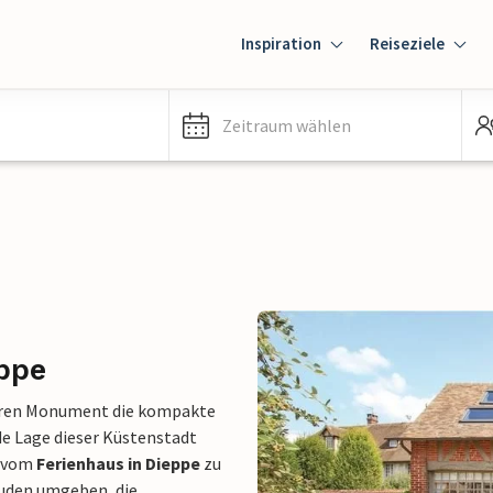
Inspiration
Reiseziele
Zeitraum wählen
eppe
deren Monument die kompakte
de Lage dieser Küstenstadt
t vom
Ferienhaus in Dieppe
zu
äuden umgeben, die