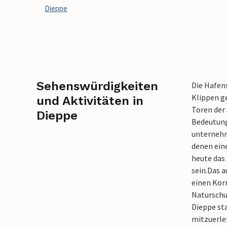
Dieppe
Sehenswürdigkeiten
Die Hafen
Klippen ge
und Aktivitäten in
Toren der 
Dieppe
Bedeutung
unternehm
denen eine
heute das
sein.
Das a
einen Korr
Naturschu
Dieppe sta
mitzuerle