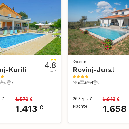
Kroatien
4.8
nj-Kurili
Rovinj-Jural
von 5
5
2
7
3
4
0
e
Schlafzimmer
5 Badezimmer
2 Haustiere
7 Gäste
3 Schlafzimmer
4 Badezimmer
0 Haustiere
1.570
 €
1.843
 €
7
26 Sep
7
•
•
1.413
Nächte
1.658
€