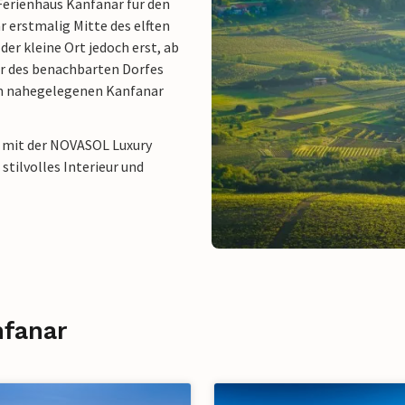
 Ferienhaus Kanfanar für den
r erstmalig Mitte des elften
er kleine Ort jedoch erst, ab
r des benachbarten Dorfes
 im nahegelegenen Kanfanar
r mit der NOVASOL Luxury
 stilvolles Interieur und
nfanar