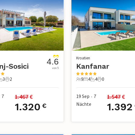
Kroatien
4.6
nj-Sosici
Kanfanar
von 5
3
2
9
4
4
0
chlafzimmer
3 Badezimmer
2 Haustiere
9 Gäste
4 Schlafzimmer
4 Badezimmer
0 Haustiere
1.467
 €
1.547
 €
7
19 Sep
7
•
1.320
Nächte
1.392
€