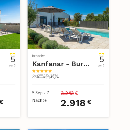
Kroatien
5
5
Kanfanar - Burici
von 5
von 5
6
3
3
1
6 Gäste
3 Schlafzimmer
3 Badezimmer
1 Haustier
3.242
 €
5 Sep
7
•
Nächte
2.918
€
€