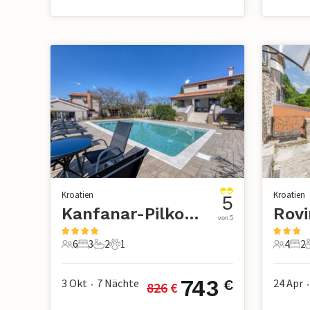
Kroatien
Kroatien
5
Kanfanar-Pilkovici
Rovi
von 5
6
3
2
1
4
2
6 Gäste
3 Schlafzimmer
2 Badezimmer
1 Haustier
4 Gäste
2 S
743
3 Okt
7
Nächte
24 Apr
€
826
 €
•
•