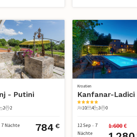
Kroatien
nj - Putini
Kanfanar-Ladici
2
2
10
4
3
0
chlafzimmer
2 Badezimmer
2 Haustiere
10 Gäste
4 Schlafzimmer
3 Badezimmer
0 Haustiere
784
1.600
 €
7
Nächte
12 Sep
7
€
•
Nächte
1.280