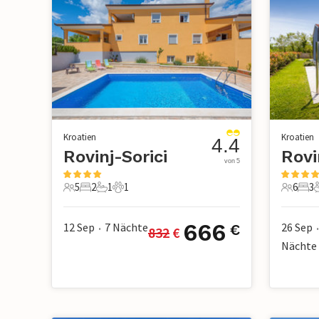
Kroatien
Kroatien
4.4
Rovinj-Sorici
Rovi
von 5
5
2
1
1
6
3
5 Gäste
2 Schlafzimmer
1 Badezimmer
1 Haustier
6 Gäste
3 S
666
12 Sep
7
Nächte
26 Sep
€
832
 €
•
•
Nächte