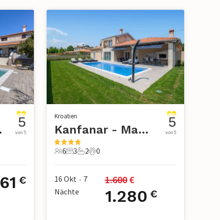
Kroatien
5
5
ovici
Kanfanar - Maruzini
von 5
von 5
6
3
2
0
6 Gäste
3 Schlafzimmer
2 Badezimmer
0 Haustiere
61
1.600
 €
16 Okt
7
€
•
Nächte
1.280
€