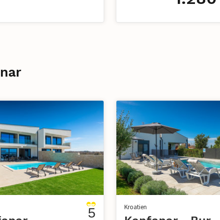
anar
Kroatien
5