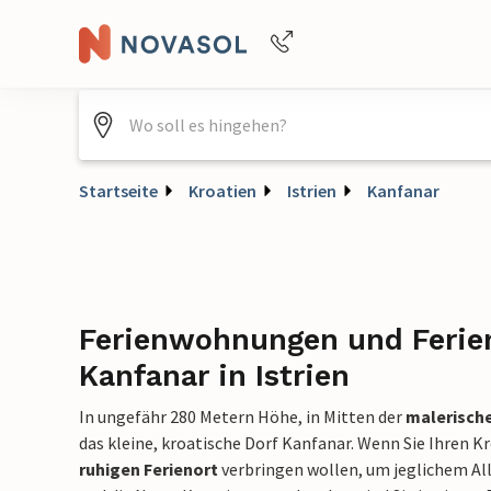
Buchungshilfe per Telefon
+4940688715475
Startseite
Kroatien
Istrien
Kanfanar
Ferienwohnungen und Ferie
Kanfanar in Istrien
In ungefähr 280 Metern Höhe, in Mitten der
malerische
das kleine, kroatische Dorf Kanfanar. Wenn Sie Ihren K
ruhigen Ferienort
verbringen wollen, um jeglichem A