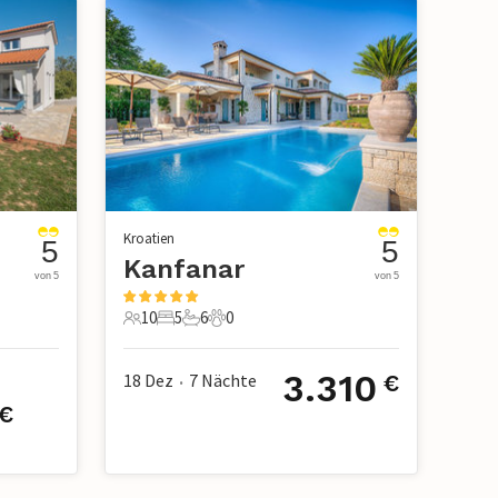
Kroatien
5
5
Kanfanar
von 5
von 5
10
5
6
0
10 Gäste
5 Schlafzimmer
6 Badezimmer
0 Haustiere
3.310
18 Dez
7
Nächte
€
•
€