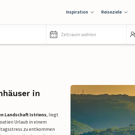
Inspiration
Reiseziele
Zeitraum wählen
nhäuser in
n Landschaft Istriens
, liegt
roatien Urlaub in einem
lltagsstress zu entkommen