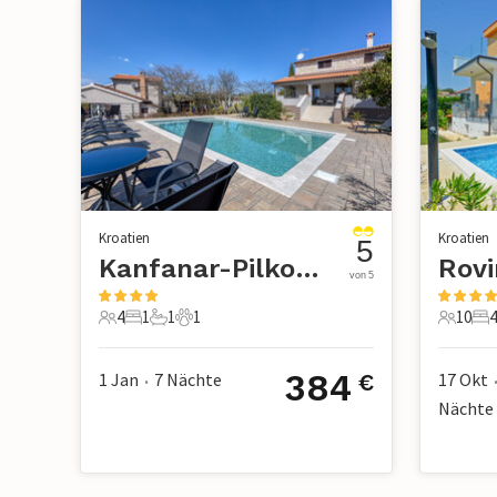
Kroatien
Kroatien
5
Kanfanar-Pilkovici
Rovi
von 5
4
1
1
1
10
4
4 Gäste
1 Schlafzimmer
1 Badezimmer
1 Haustier
10 Gäst
4 
384
1 Jan
7
Nächte
17 Okt
€
•
Nächte