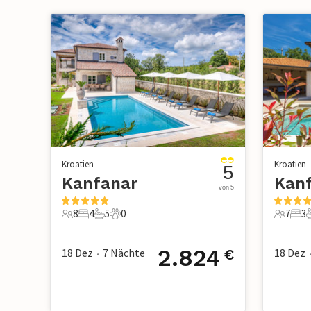
Kroatien
Kroatien
5
Kanfanar
von 5
8
4
5
0
7
3
8 Gäste
4 Schlafzimmer
5 Badezimmer
0 Haustiere
7 Gäste
3 S
2.824
18 Dez
7
Nächte
18 Dez
€
•