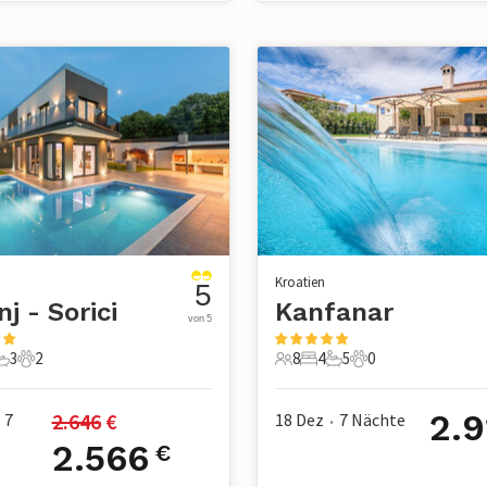
Kroatien
5
nj - Sorici
Kanfanar
von 5
3
2
8
4
5
0
chlafzimmer
3 Badezimmer
2 Haustiere
8 Gäste
4 Schlafzimmer
5 Badezimmer
0 Haustiere
2.9
2.646
 €
7
18 Dez
7
Nächte
•
2.566
€