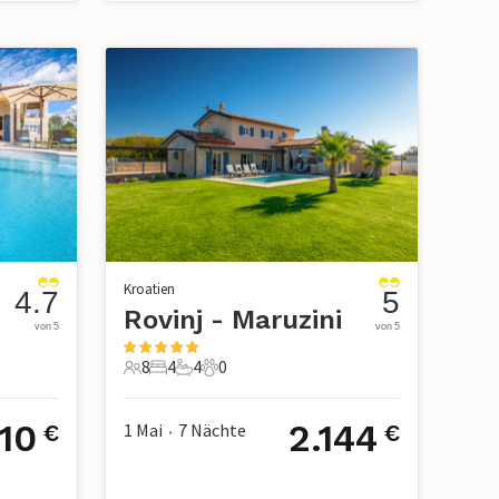
Kroatien
4.7
5
Rovinj - Maruzini
von 5
von 5
8
4
4
0
8 Gäste
4 Schlafzimmer
4 Badezimmer
0 Haustiere
10
2.144
1 Mai
7
Nächte
€
€
•