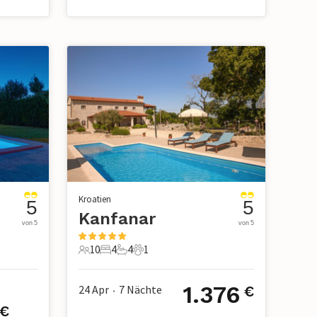
Kroatien
5
5
Kanfanar
von 5
von 5
10
4
4
1
10 Gäste
4 Schlafzimmer
4 Badezimmer
1 Haustier
1.376
24 Apr
7
Nächte
€
•
€