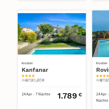
Kroatien
Kroatien
Kanfanar
Rovi
6
3
2
0
8
3
6 Gäste
3 Schlafzimmer
2 Badezimmer
0 Haustiere
8 Gäste
3 S
1.789
24 Apr
7
Nächte
24 Apr
€
•
•
Nächte