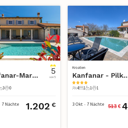
Kroatien
5
Kanfanar-Maruzini
Kanfanar - Pilk
von 5
3
0
4
1
1
1
chlafzimmer
3 Badezimmer
0 Haustiere
4 Gäste
1 Schlafzimmer
1 Badezimmer
1 Haustier
1.202
4
7
Nächte
3 Okt
7
Nächte
€
513
 €
•
•