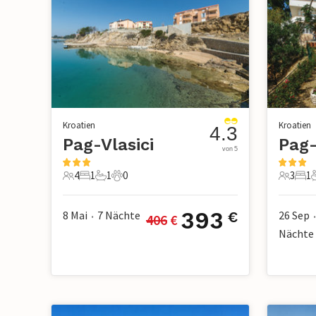
Kroatien
Kroatien
4.3
Pag-Vlasici
Pag-
von 5
4
1
1
0
3
1
4 Gäste
1 Schlafzimmer
1 Badezimmer
0 Haustiere
3 Gäste
1 S
393
8 Mai
7
Nächte
26 Sep
€
406
 €
•
•
Nächte