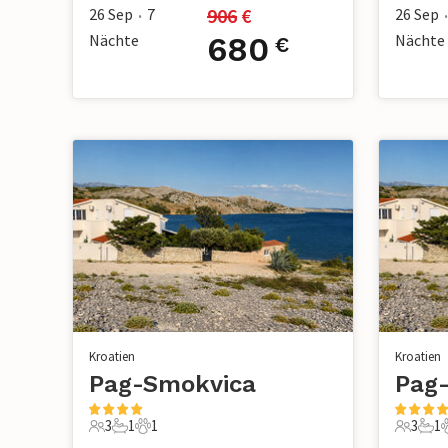
906
 €
26 Sep
7
26 Sep
•
•
Nächte
680
Nächte
€
Kroatien
Kroatien
Pag-Smokvica
Pag
3
1
1
3
1
3 Gäste
1 Badezimmer
1 Haustier
3 Gäste
1 B
1