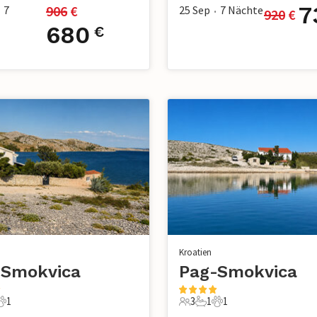
7
906
 €
7
25 Sep
7
Nächte
920
 €
•
680
€
Kroatien
-Smokvica
Pag-Smokvica
1
3
1
1
adezimmer
 Haustier
3 Gäste
1 Badezimmer
1 Haustier