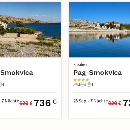
Kroatien
-Smokvica
Pag-Smokvica
1
3
1
1
adezimmer
 Haustier
3 Gäste
1 Badezimmer
1 Haustier
736
7
7
Nächte
25 Sep
7
Nächte
€
920
 €
920
 €
•