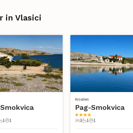
 in Vlasici
Kroatien
-Smokvica
Pag-Smokvica
1
1
3
1
1
chlafzimmer
1 Badezimmer
1 Haustier
3 Gäste
1 Badezimmer
1 Haustier