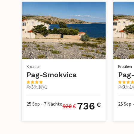
Kroatien
Kroatien
Pag-Smokvica
Pag
3
1
1
3
1
3 Gäste
1 Badezimmer
1 Haustier
3 Gäste
1 B
1
736
25 Sep
7
Nächte
25 Sep
€
920
 €
•
•