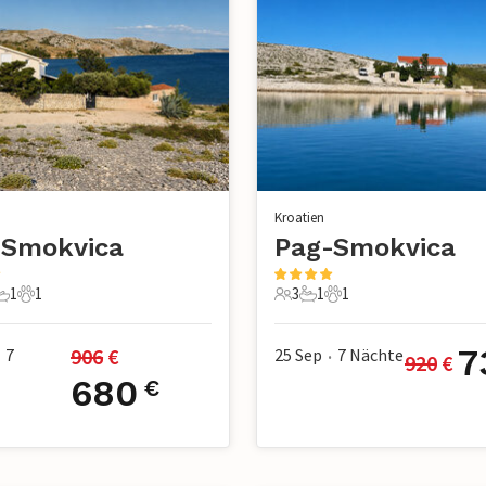
Kroatien
-Smokvica
Pag-Smokvica
1
1
3
1
1
chlafzimmer
1 Badezimmer
1 Haustier
3 Gäste
1 Badezimmer
1 Haustier
7
906
 €
7
25 Sep
7
Nächte
920
 €
•
680
€