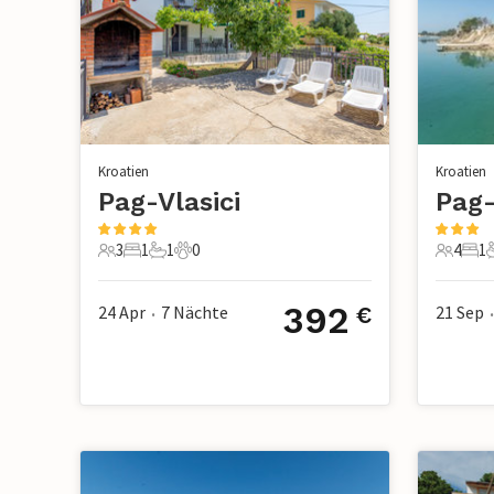
Kroatien
Kroatien
Pag-Vlasici
Pag-
3
1
1
0
4
1
3 Gäste
1 Schlafzimmer
1 Badezimmer
0 Haustiere
4 Gäste
1 S
392
24 Apr
7
Nächte
21 Sep
€
•
•