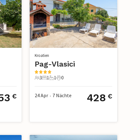
Kroatien
Pag-Vlasici
3
1
1
0
3 Gäste
1 Schlafzimmer
1 Badezimmer
0 Haustiere
53
428
24 Apr
7
Nächte
€
€
•