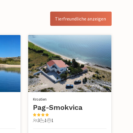
Tierfreundliche anzeigen
Kroatien
Pag-Smokvica
3
1
1
3 Gäste
1 Badezimmer
1 Haustier