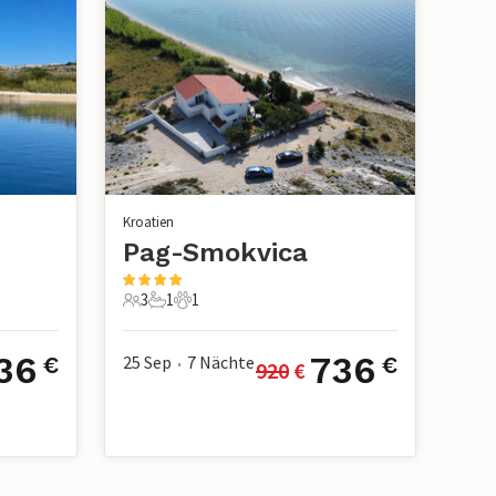
Kroatien
Pag-Smokvica
3
1
1
3 Gäste
1 Badezimmer
1 Haustier
36
736
25 Sep
7
Nächte
€
€
920
 €
•