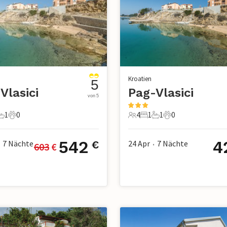
Kroatien
5
Vlasici
Pag-Vlasici
von 5
1
0
4
1
1
0
chlafzimmer
1 Badezimmer
0 Haustiere
4 Gäste
1 Schlafzimmer
1 Badezimmer
0 Haustiere
542
4
7
Nächte
24 Apr
7
Nächte
€
603
 €
•