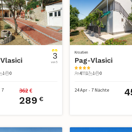
Kroatien
3
Vlasici
Pag-Vlasici
von 5
1
0
4
1
1
0
chlafzimmer
1 Badezimmer
0 Haustiere
4 Gäste
1 Schlafzimmer
1 Badezimmer
0 Haustiere
4
362
 €
7
24 Apr
7
Nächte
•
289
€