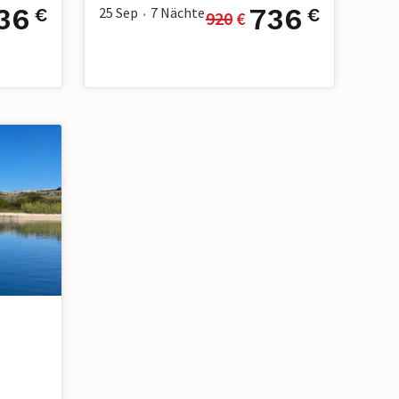
36
736
25 Sep
7
Nächte
€
€
920
 €
•