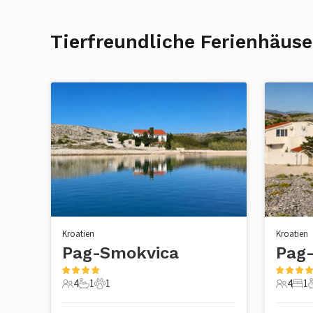
Tierfreundliche Ferienhäuser
Kroatien
Kroatien
Pag-Smokvica
Pag
4
1
1
4
1
4 Gäste
1 Badezimmer
1 Haustier
4 Gäste
1 S