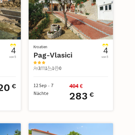
Kroatien
4
4
Pag-Vlasici
von 5
von 5
3
1
1
0
3 Gäste
1 Schlafzimmer
1 Badezimmer
0 Haustiere
20
404
 €
12 Sep
7
€
•
Nächte
283
€