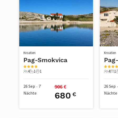
Kroatien
Kroatien
Pag-Smokvica
Pag
4
1
1
4
1
4 Gäste
1 Badezimmer
1 Haustier
4 Gäste
1 S
906
 €
26 Sep
7
26 Sep
•
•
Nächte
680
Nächte
€