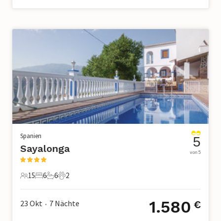
Spanien
5
Sayalonga
von 5
15
6
6
2
15 Gäste
6 Schlafzimmer
6 Badezimmer
2 Haustiere
1.580
23 Okt
7
Nächte
€
•