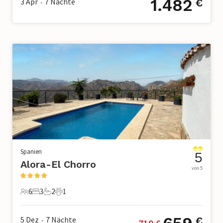
1.482
3 Apr
7
Nächte
€
•
Spanien
5
Alora-El Chorro
von 5
6
3
2
1
6 Gäste
3 Schlafzimmer
2 Badezimmer
1 Haustier
5 Dez
7
Nächte
€
•