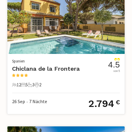
Spanien
4.5
Chiclana de la Frontera
von 5
12
5
3
2
12 Gäste
5 Schlafzimmer
3 Badezimmer
2 Haustiere
2.794
26 Sep
7
Nächte
€
•