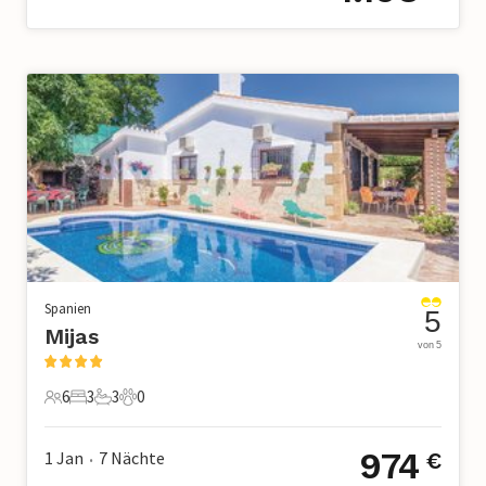
Spanien
5
Mijas
von 5
6
3
3
0
6 Gäste
3 Schlafzimmer
3 Badezimmer
0 Haustiere
974
1 Jan
7
Nächte
€
•