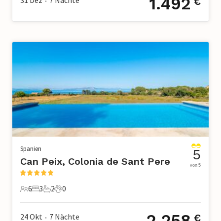
1.492
31 Dez
7
Nächte
€
•
Spanien
5
Can Peix, Colonia de Sant Pere
von 5
6
3
2
0
6 Gäste
3 Schlafzimmer
2 Badezimmer
0 Haustiere
2.258
24 Okt
7
Nächte
€
•