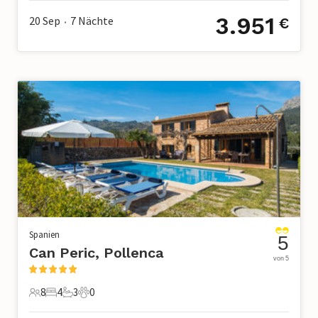
3.951
20 Sep
7
Nächte
€
•
Spanien
5
Can Peric, Pollenca
von 5
8
4
3
0
8 Gäste
4 Schlafzimmer
3 Badezimmer
0 Haustiere