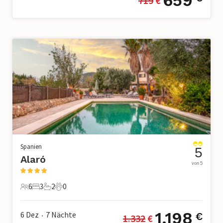
659
719
 €
Spanien
5
Alaró
von 5
6
3
2
0
6 Gäste
3 Schlafzimmer
2 Badezimmer
0 Haustiere
1.198
6 Dez
7
Nächte
€
1.332
 €
•