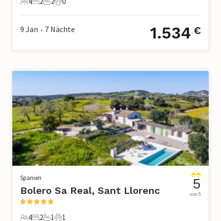
4
2
2
0
4 Gäste
2 Schlafzimmer
2 Badezimmer
0 Haustiere
1.534
9 Jan
7
Nächte
€
•
Spanien
5
Bolero Sa Real, Sant Llorenc
von 5
4
2
1
1