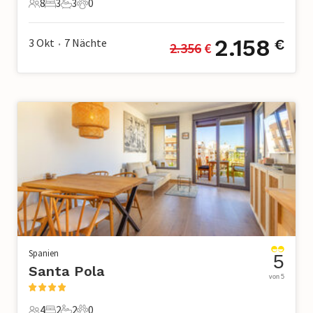
8
3
3
0
8 Gäste
3 Schlafzimmer
3 Badezimmer
0 Haustiere
2.158
3 Okt
7
Nächte
€
2.356
 €
•
Spanien
5
Santa Pola
von 5
4
2
2
0