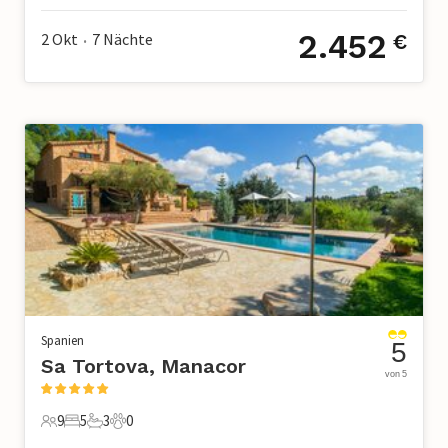
2.452
2 Okt
7
Nächte
€
•
Spanien
5
Sa Tortova, Manacor
von 5
9
5
3
0
9 Gäste
5 Schlafzimmer
3 Badezimmer
0 Haustiere