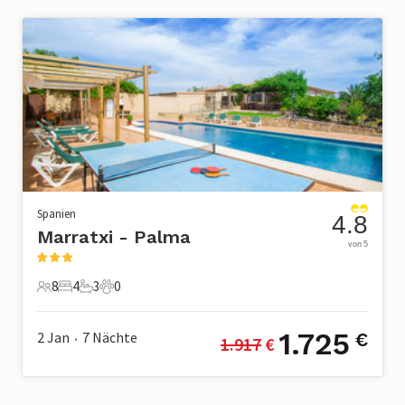
Spanien
4.8
Marratxi - Palma
von 5
8
4
3
0
8 Gäste
4 Schlafzimmer
3 Badezimmer
0 Haustiere
1.725
2 Jan
7
Nächte
€
1.917
 €
•