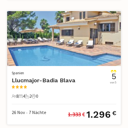
Spanien
5
Llucmajor-Badia Blava
von 5
8
4
2
0
8 Gäste
4 Schlafzimmer
2 Badezimmer
0 Haustiere
1.296
26 Nov
7
Nächte
€
1.333
 €
•