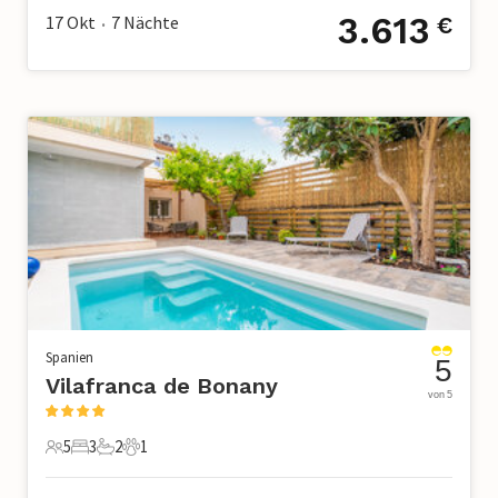
3.613
17 Okt
7
Nächte
€
•
Spanien
5
Vilafranca de Bonany
von 5
5
3
2
1
5 Gäste
3 Schlafzimmer
2 Badezimmer
1 Haustier