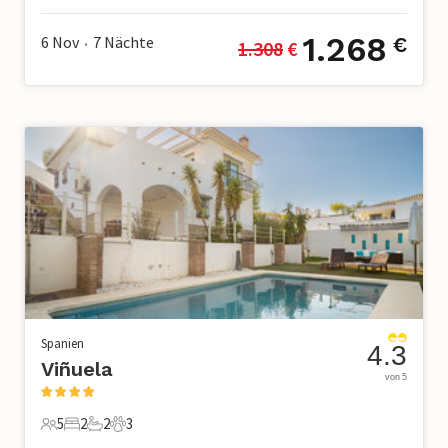
1.268
6 Nov
7
Nächte
€
1.308
 €
•
Spanien
4.3
Viñuela
von 5
5
2
2
3
5 Gäste
2 Schlafzimmer
2 Badezimmer
3 Haustiere