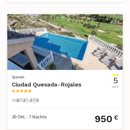
Spanien
5
Ciudad Quesada-Rojales
von 5
6
3
3
0
6 Gäste
3 Schlafzimmer
3 Badezimmer
0 Haustiere
950
30 Okt
7
Nächte
€
•