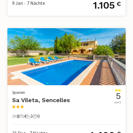
1.105
9 Jan
7
Nächte
€
•
Spanien
5
Sa Vileta, Sencelles
von 5
8
4
3
0
8 Gäste
4 Schlafzimmer
3 Badezimmer
0 Haustiere