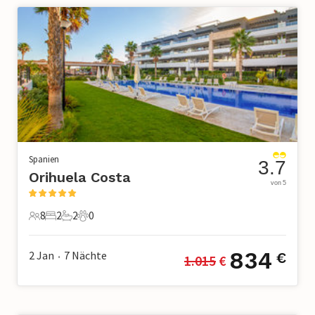
Spanien
3.7
Orihuela Costa
von 5
8
2
2
0
8 Gäste
2 Schlafzimmer
2 Badezimmer
0 Haustiere
834
2 Jan
7
Nächte
€
1.015
 €
•