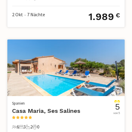
4 Gäste
2 Schlafzimmer
1 Badezimmer
1 Haustier
1.989
2 Okt
7
Nächte
€
•
Spanien
5
Casa Maria, Ses Salines
von 5
6
3
2
0
6 Gäste
3 Schlafzimmer
2 Badezimmer
0 Haustiere