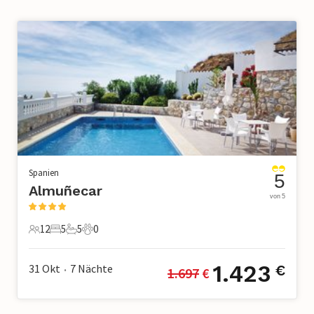
Spanien
5
Almuñecar
von 5
12
5
5
0
12 Gäste
5 Schlafzimmer
5 Badezimmer
0 Haustiere
1.423
31 Okt
7
Nächte
€
1.697
 €
•