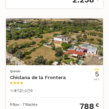
Spanien
5
Chiclana de la Frontera
von 5
4
2
1
0
4 Gäste
2 Schlafzimmer
1 Badezimmer
0 Haustiere
788
9 Nov
7
Nächte
€
•