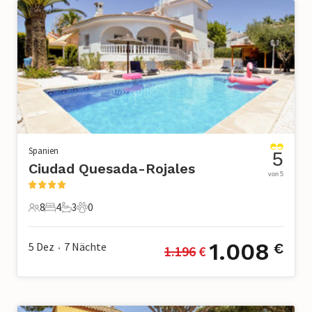
Spanien
5
Ciudad Quesada-Rojales
von 5
8
4
3
0
8 Gäste
4 Schlafzimmer
3 Badezimmer
0 Haustiere
1.008
5 Dez
7
Nächte
€
1.196
 €
•