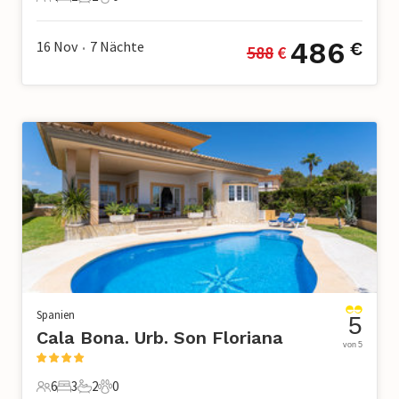
4 Gäste
2 Schlafzimmer
2 Badezimmer
0 Haustiere
486
16 Nov
7
Nächte
€
588
 €
•
Spanien
5
Cala Bona. Urb. Son Floriana
von 5
6
3
2
0
6 Gäste
3 Schlafzimmer
2 Badezimmer
0 Haustiere