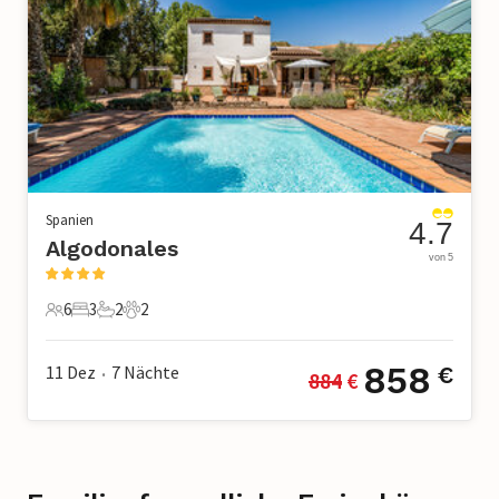
Spanien
4.7
Algodonales
von 5
6
3
2
2
6 Gäste
3 Schlafzimmer
2 Badezimmer
2 Haustiere
858
11 Dez
7
Nächte
€
884
 €
•