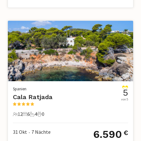
Spanien
5
Cala Ratjada
von 5
12
6
4
0
12 Gäste
6 Schlafzimmer
4 Badezimmer
0 Haustiere
6.590
31 Okt
7
Nächte
€
•