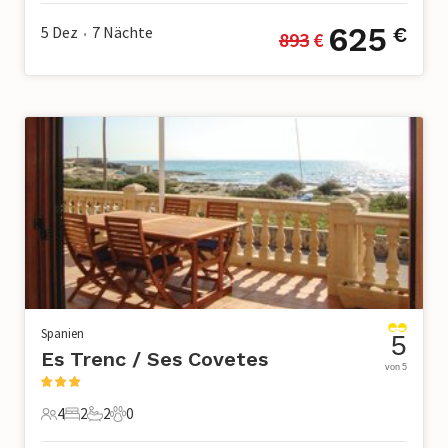
625
5 Dez
7
Nächte
€
893
 €
•
Spanien
5
Es Trenc / Ses Covetes
von 5
4
2
2
0
4 Gäste
2 Schlafzimmer
2 Badezimmer
0 Haustiere