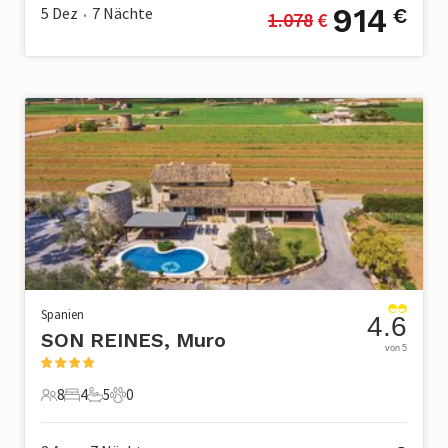
914
5 Dez
7
Nächte
€
1.078
 €
•
Spanien
4.6
SON REINES, Muro
von 5
8
4
5
0
8 Gäste
4 Schlafzimmer
5 Badezimmer
0 Haustiere