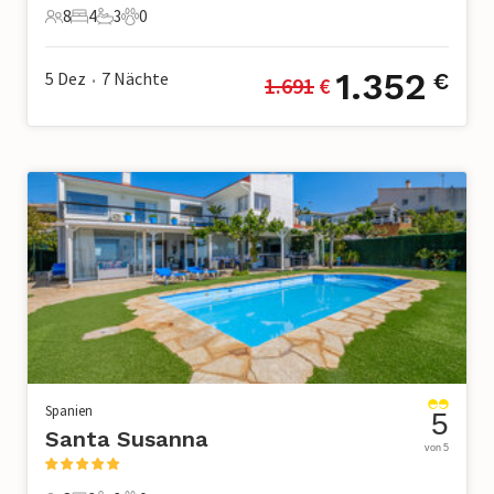
8
4
3
0
8 Gäste
4 Schlafzimmer
3 Badezimmer
0 Haustiere
1.352
5 Dez
7
Nächte
€
1.691
 €
•
Spanien
5
Santa Susanna
von 5