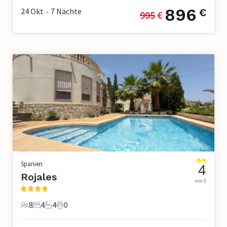
896
24 Okt
7
Nächte
€
995
 €
•
Spanien
4
Rojales
von 5
8
4
4
0
8 Gäste
4 Schlafzimmer
4 Badezimmer
0 Haustiere