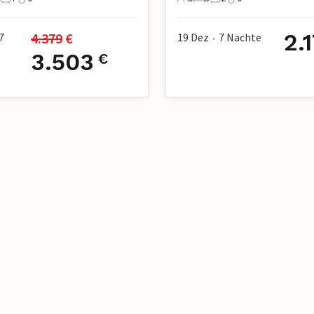
e
Schlafzimmer
7 Badezimmer
0 Haustiere
5 Gäste
3 Schlafzimmer
2 Badezimmer
0 Haustiere
2.
4.379
 €
7
19 Dez
7
Nächte
•
3.503
€