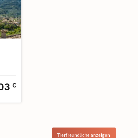
03
€
Tierfreundliche anzeigen