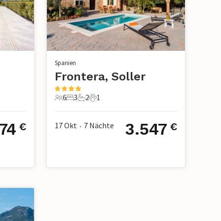
Spanien
Frontera, Soller
6
3
2
1
6 Gäste
3 Schlafzimmer
2 Badezimmer
1 Haustier
174
3.547
17 Okt
7
Nächte
€
€
•