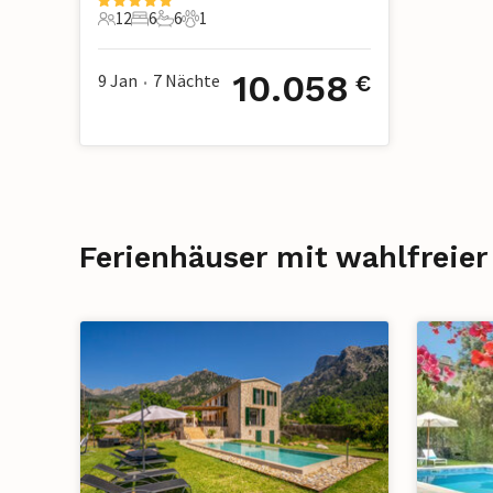
12
6
6
1
12 Gäste
6 Schlafzimmer
6 Badezimmer
1 Haustier
10.058
9 Jan
7
Nächte
€
•
Ferienhäuser mit wahlfreier 