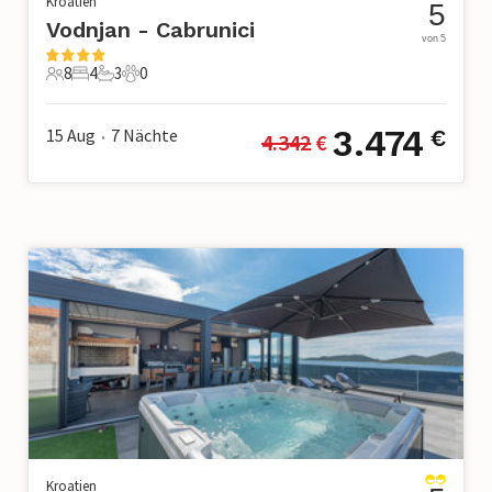
Kroatien
5
Vodnjan - Cabrunici
von 5
8
4
3
0
8 Gäste
4 Schlafzimmer
3 Badezimmer
0 Haustiere
3.474
15 Aug
7
Nächte
€
4.342
 €
•
Kroatien