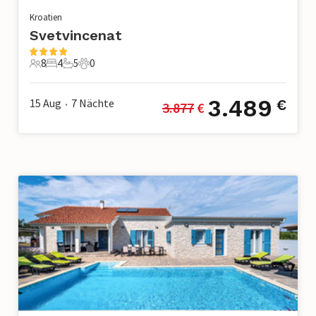
Kroatien
Svetvincenat
8
4
5
0
8 Gäste
4 Schlafzimmer
5 Badezimmer
0 Haustiere
3.489
15 Aug
7
Nächte
€
3.877
 €
•