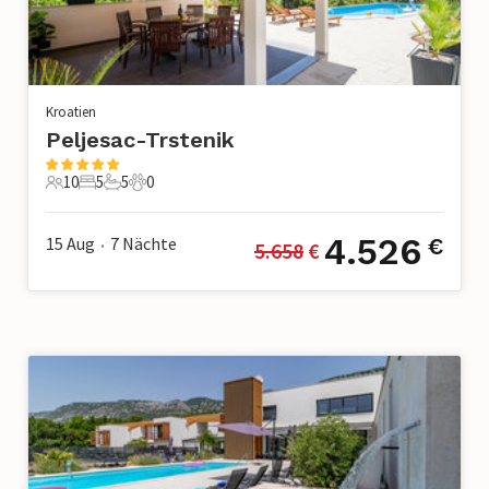
Kroatien
Peljesac-Trstenik
10
5
5
0
10 Gäste
5 Schlafzimmer
5 Badezimmer
0 Haustiere
4.526
15 Aug
7
Nächte
€
5.658
 €
•