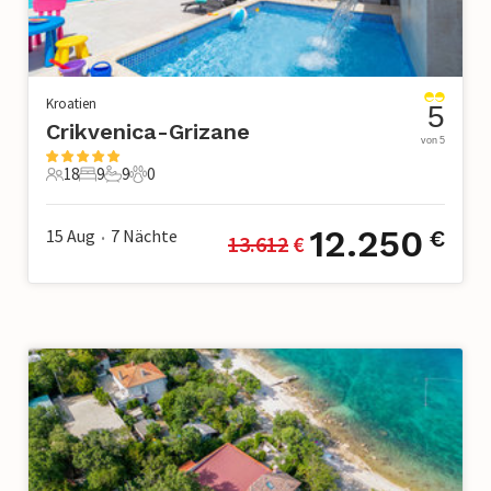
Kroatien
5
Crikvenica-Grizane
von 5
18
9
9
0
18 Gäste
9 Schlafzimmer
9 Badezimmer
0 Haustiere
12.250
15 Aug
7
Nächte
€
13.612
 €
•