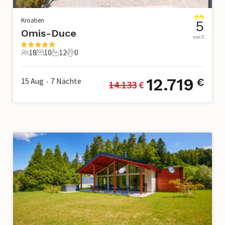
Kroatien
5
Omis-Duce
von 5
18
10
12
0
18 Gäste
10 Schlafzimmer
12 Badezimmer
0 Haustiere
12.719
15 Aug
7
Nächte
€
14.133
 €
•