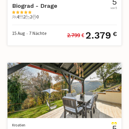
5
Biograd - Drage
von 5
4
2
2
0
4 Gäste
2 Schlafzimmer
2 Badezimmer
0 Haustiere
2.379
15 Aug
7
Nächte
€
2.799
 €
•
Kroatien
5