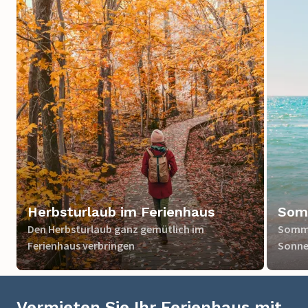
Herbsturlaub im Ferienhaus
Somm
Den Herbsturlaub ganz gemütlich im
Somme
Ferienhaus verbringen
Sonne
Vermieten Sie Ihr Ferienhaus mit