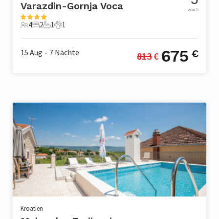
Varazdin-Gornja Voca
von 5
4
2
1
1
4 Gäste
2 Schlafzimmer
1 Badezimmer
1 Haustier
675
15 Aug
7
Nächte
€
813
 €
•
Kroatien