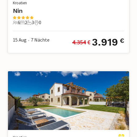
Kroatien
Nin
6
2
3
0
6 Gäste
2 Schlafzimmer
3 Badezimmer
0 Haustiere
3.919
15 Aug
7
Nächte
€
4.354
 €
•