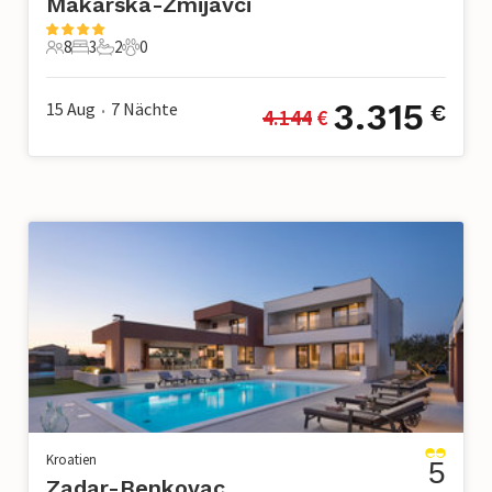
Makarska-Zmijavci
8
3
2
0
8 Gäste
3 Schlafzimmer
2 Badezimmer
0 Haustiere
3.315
15 Aug
7
Nächte
€
4.144
 €
•
Kroatien
5
Zadar-Benkovac