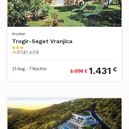
Kroatien
Trogir-Seget Vranjica
7
3
1
0
7 Gäste
3 Schlafzimmer
1 Badezimmer
0 Haustiere
1.431
15 Aug
7
Nächte
€
1.590
 €
•