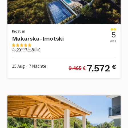
Kroatien
5
Makarska-Imotski
von 5
20
7
8
0
20 Gäste
7 Schlafzimmer
8 Badezimmer
0 Haustiere
7.572
15 Aug
7
Nächte
€
9.465
 €
•