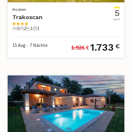
Kroatien
5
Trakoscan
von 5
5
2
1
1
5 Gäste
2 Schlafzimmer
1 Badezimmer
1 Haustier
1.733
15 Aug
7
Nächte
€
1.926
 €
•