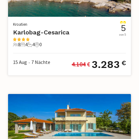
Kroatien
5
Karlobag-Cesarica
von 5
8
4
4
0
8 Gäste
4 Schlafzimmer
4 Badezimmer
0 Haustiere
3.283
15 Aug
7
Nächte
€
4.104
 €
•