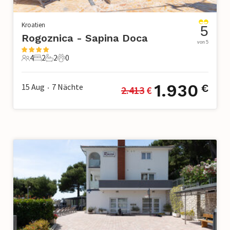
Kroatien
5
Rogoznica - Sapina Doca
von 5
4
2
2
0
4 Gäste
2 Schlafzimmer
2 Badezimmer
0 Haustiere
1.930
15 Aug
7
Nächte
€
2.413
 €
•