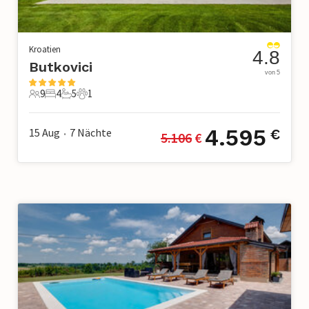
Kroatien
4.8
Butkovici
von 5
9
4
5
1
9 Gäste
4 Schlafzimmer
5 Badezimmer
1 Haustier
4.595
15 Aug
7
Nächte
€
5.106
 €
•