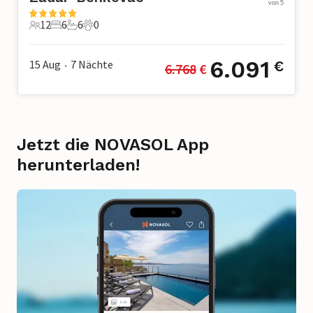
von 5
12
6
6
0
12 Gäste
6 Schlafzimmer
6 Badezimmer
0 Haustiere
6.091
15 Aug
7
Nächte
€
6.768
 €
•
Jetzt die NOVASOL App
herunterladen!