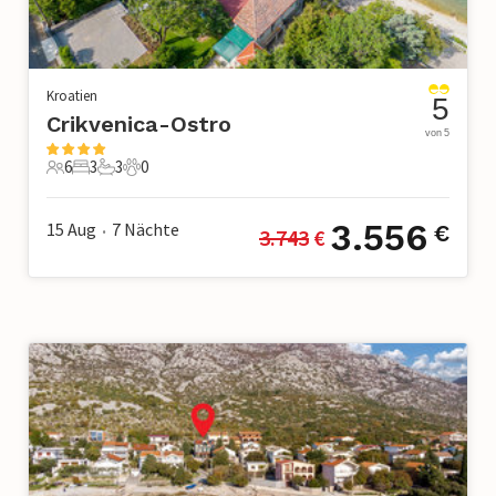
Kroatien
5
Crikvenica-Ostro
von 5
6
3
3
0
6 Gäste
3 Schlafzimmer
3 Badezimmer
0 Haustiere
3.556
15 Aug
7
Nächte
€
3.743
 €
•