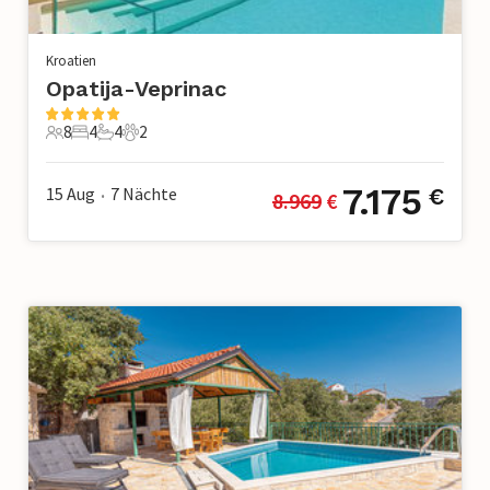
Kroatien
Opatija-Veprinac
8
4
4
2
8 Gäste
4 Schlafzimmer
4 Badezimmer
2 Haustiere
7.175
15 Aug
7
Nächte
€
8.969
 €
•