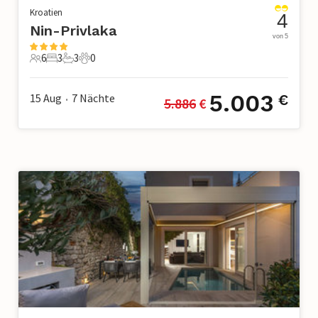
Kroatien
4
Nin-Privlaka
von 5
6
3
3
0
6 Gäste
3 Schlafzimmer
3 Badezimmer
0 Haustiere
5.003
15 Aug
7
Nächte
€
5.886
 €
•