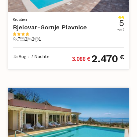
Kroatien
5
Bjelovar-Gornje Plavnice
von 5
7
2
2
1
7 Gäste
2 Schlafzimmer
2 Badezimmer
1 Haustier
2.470
15 Aug
7
Nächte
€
3.088
 €
•