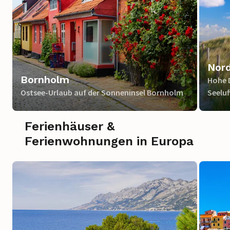
Nord
Bornholm
Hohe D
Ostsee-Urlaub auf der Sonneninsel Bornholm
Seeluf
Ferienhäuser &
Ferienwohnungen in Europa