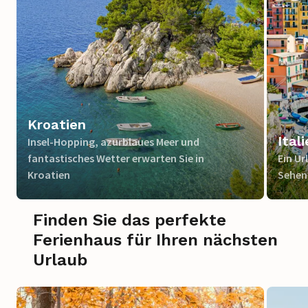
Kroatien
Ital
Insel-Hopping, azurblaues Meer und
fantastisches Wetter erwarten Sie in
Ein Ur
Kroatien
Sehen
Finden Sie das perfekte
Ferienhaus für Ihren nächsten
Urlaub