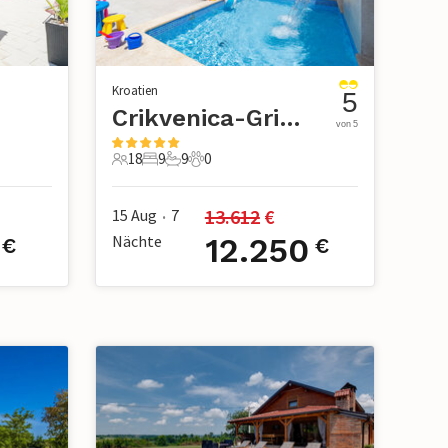
Kroatien
5
Crikvenica-Grizane
von 5
18
9
9
0
18 Gäste
9 Schlafzimmer
9 Badezimmer
0 Haustiere
13.612
 €
15 Aug
7
•
Nächte
12.250
€
€