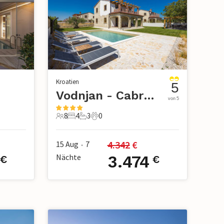
Kroatien
5
Vodnjan - Cabrunici
von 5
8
4
3
0
8 Gäste
4 Schlafzimmer
3 Badezimmer
0 Haustiere
4.342
 €
15 Aug
7
•
Nächte
3.474
€
€