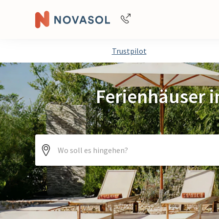
Buchungshilfe per Telefon
Trustpilot
+4940688715475
Ferienhäuser i