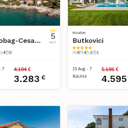
Kroatien
5
Karlobag-Cesarica
Butkovici
von 5
4
0
9
4
5
1
chlafzimmer
4 Badezimmer
0 Haustiere
9 Gäste
4 Schlafzimmer
5 Badezimmer
1 Haustier
4.104
 €
5.106
 €
7
15 Aug
7
•
•
3.283
Nächte
4.595
€