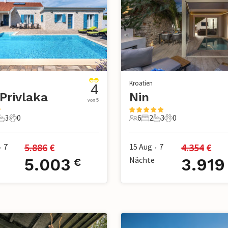
Kroatien
4
Privlaka
Nin
von 5
3
0
6
2
3
0
chlafzimmer
3 Badezimmer
0 Haustiere
6 Gäste
2 Schlafzimmer
3 Badezimmer
0 Haustiere
5.886
 €
4.354
 €
7
15 Aug
7
•
•
5.003
Nächte
3.919
€