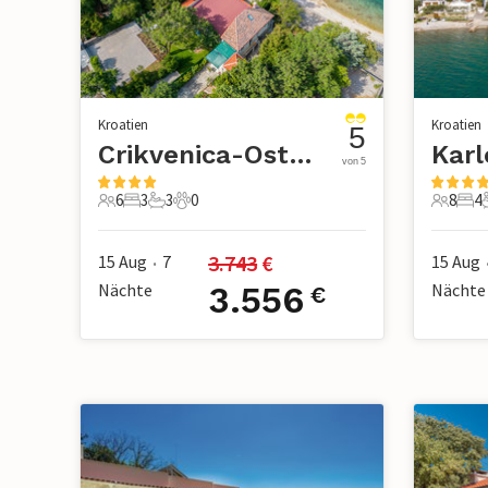
Kroatien
Kroatien
5
Crikvenica-Ostro
von 5
6
3
3
0
8
4
6 Gäste
3 Schlafzimmer
3 Badezimmer
0 Haustiere
8 Gäste
4 S
3.743
 €
15 Aug
7
15 Aug
•
Nächte
3.556
Nächte
€