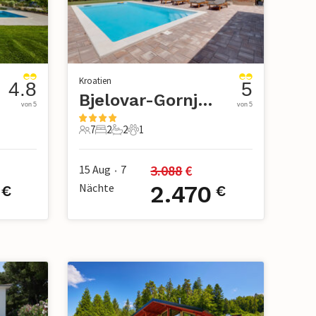
Kroatien
4.8
5
Bjelovar-Gornje Plavnice
von 5
von 5
7
2
2
1
7 Gäste
2 Schlafzimmer
2 Badezimmer
1 Haustier
3.088
 €
15 Aug
7
•
Nächte
2.470
€
€