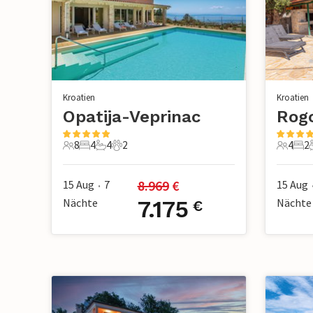
Kroatien
Kroatien
Opatija-Veprinac
8
4
4
2
4
2
8 Gäste
4 Schlafzimmer
4 Badezimmer
2 Haustiere
4 Gäste
2 S
8.969
 €
15 Aug
7
15 Aug
•
Nächte
7.175
Nächte
€