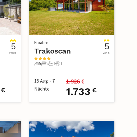
Kroatien
5
5
Trakoscan
von 5
von 5
5
2
1
1
5 Gäste
2 Schlafzimmer
1 Badezimmer
1 Haustier
1.926
 €
15 Aug
7
•
Nächte
1.733
€
€