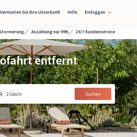
Vermieten Sie Ihre Unterkunft
Hilfe
Einloggen
Einloggen
 Stornierung
Anzahlung nur 99€
24/7 Kundenservice
Gast
ofahrt entfernt
Eigentümer
2 Gäste
Suchen