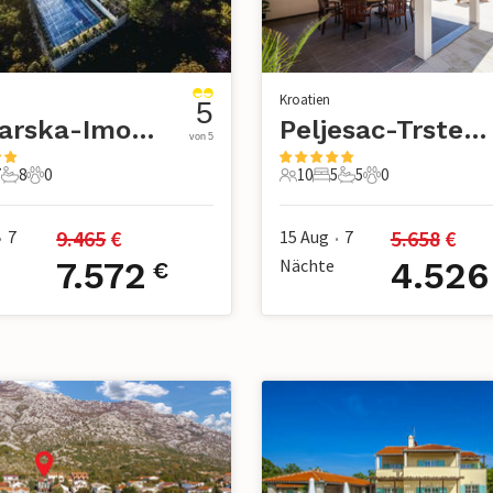
Kroatien
5
Makarska-Imotski
Peljesac-Trstenik
von 5
7
8
0
10
5
5
0
e
Schlafzimmer
8 Badezimmer
0 Haustiere
10 Gäste
5 Schlafzimmer
5 Badezimmer
0 Haustiere
9.465
 €
5.658
 €
7
15 Aug
7
•
•
7.572
Nächte
4.526
€