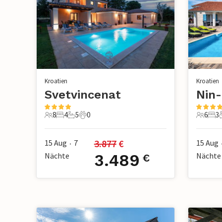
Kroatien
Kroatien
Svetvincenat
Nin-
8
4
5
0
6
3
8 Gäste
4 Schlafzimmer
5 Badezimmer
0 Haustiere
6 Gäste
3 S
3.877
 €
15 Aug
7
15 Aug
•
Nächte
3.489
Nächte
€