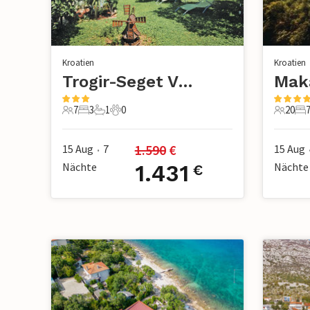
Kroatien
Kroatien
Trogir-Seget Vranjica
7
3
1
0
20
7 Gäste
3 Schlafzimmer
1 Badezimmer
0 Haustiere
20 Gäst
7 
1.590
 €
15 Aug
7
15 Aug
•
Nächte
1.431
Nächte
€