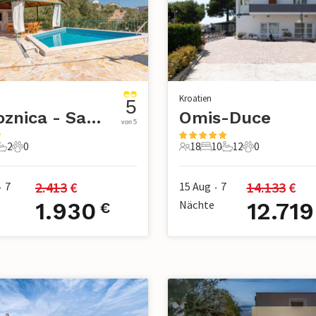
Kroatien
5
Rogoznica - Sapina Doca
Omis-Duce
von 5
2
0
18
10
12
0
chlafzimmer
2 Badezimmer
0 Haustiere
18 Gäste
10 Schlafzimmer
12 Badezimmer
0 Haustiere
2.413
 €
14.133
 €
7
15 Aug
7
•
•
1.930
Nächte
12.719
€