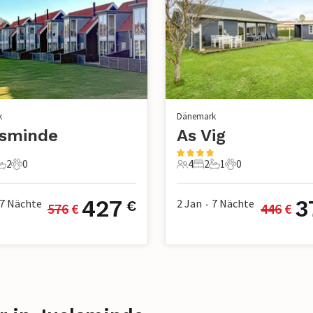
k
Dänemark
lsminde
As Vig
2
0
4
2
1
0
chlafzimmer
2 Badezimmer
0 Haustiere
4 Gäste
2 Schlafzimmer
1 Badezimmer
0 Haustiere
427
3
7
Nächte
2 Jan
7
Nächte
€
576
 €
446
 €
•