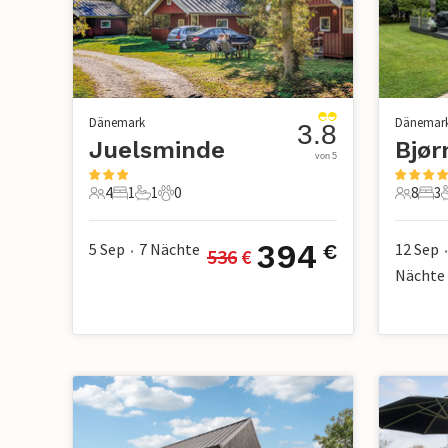
Dänemark
Dänemar
3.8
Juelsminde
von 5
4
1
1
0
8
3
4 Gäste
1 Schlafzimmer
1 Badezimmer
0 Haustiere
8 Gäste
3 S
394
5 Sep
7
Nächte
12 Sep
€
536
 €
•
•
Nächte