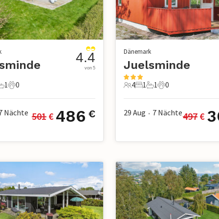
k
Dänemark
4.4
lsminde
Juelsminde
von 5
1
0
4
1
1
0
chlafzimmer
1 Badezimmer
0 Haustiere
4 Gäste
1 Schlafzimmer
1 Badezimmer
0 Haustiere
486
3
7
Nächte
29 Aug
7
Nächte
€
501
 €
497
 €
•