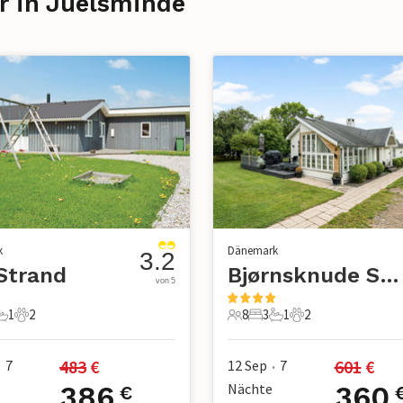
r in Juelsminde
k
Dänemark
3.2
Strand
Bjørnsknude Strand
von 5
1
2
8
3
1
2
chlafzimmer
1 Badezimmer
2 Haustiere
8 Gäste
3 Schlafzimmer
1 Badezimmer
2 Haustiere
483
 €
601
 €
7
12 Sep
7
•
•
386
Nächte
360
€