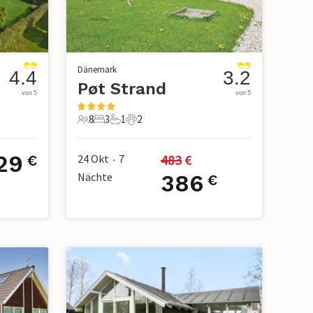
Dänemark
4.4
3.2
Pøt Strand
von 5
von 5
8
3
1
2
8 Gäste
3 Schlafzimmer
1 Badezimmer
2 Haustiere
29
483
 €
24 Okt
7
€
•
Nächte
386
€