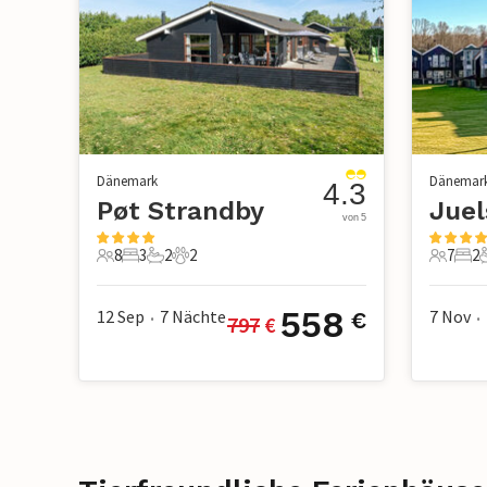
Dänemark
Dänemar
4.3
Pøt Strandby
Jue
von 5
8
3
2
2
7
2
8 Gäste
3 Schlafzimmer
2 Badezimmer
2 Haustiere
7 Gäste
2 S
558
12 Sep
7
Nächte
7 Nov
€
797
 €
•
•