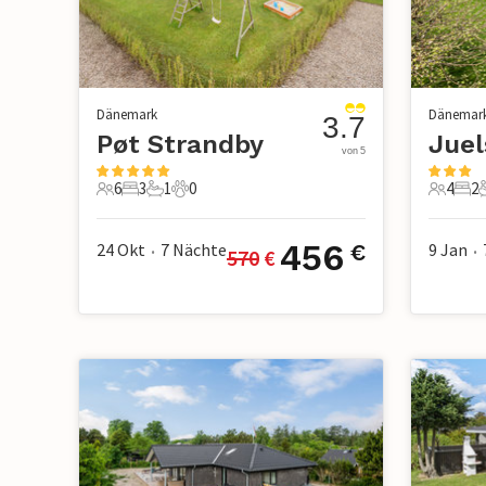
Dänemark
Dänemar
3.7
Pøt Strandby
Jue
von 5
6
3
1
0
4
2
6 Gäste
3 Schlafzimmer
1 Badezimmer
0 Haustiere
4 Gäste
2 S
456
24 Okt
7
Nächte
9 Jan
€
570
 €
•
•