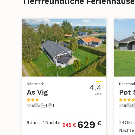
Tierfreundliche Ferienhäuse
Dänemark
Dänemar
4.4
As Vig
Pøt 
von 5
6
3
1
1
8
3
6 Gäste
3 Schlafzimmer
1 Badezimmer
1 Haustier
8 Gäste
3 S
629
9 Jan
7
Nächte
24 Okt
€
645
 €
•
Nächte