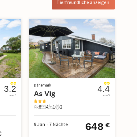
Tierfreundliche anzeigen
Dänemark
3.2
4.4
As Vig
von 5
von 5
8
4
1
2
8 Gäste
4 Schlafzimmer
1 Badezimmer
2 Haustiere
648
9 Jan
7
Nächte
€
•
€