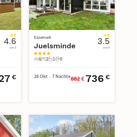
Dänemark
4.6
3.5
Juelsminde
von 5
von 5
6
2
1
0
6 Gäste
2 Schlafzimmer
1 Badezimmer
0 Haustiere
27
736
26 Okt
7
Nächte
€
€
882
 €
•