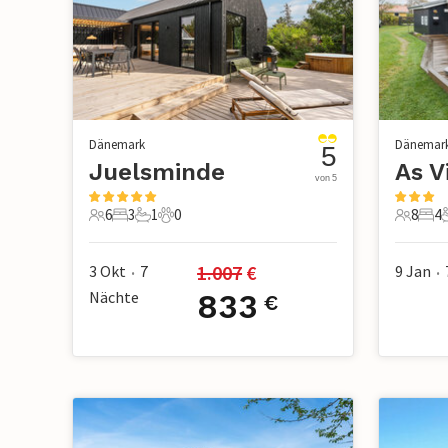
Dänemark
Dänemar
5
Juelsminde
As V
von 5
6
3
1
0
8
4
6 Gäste
3 Schlafzimmer
1 Badezimmer
0 Haustiere
8 Gäste
4 S
1.007
 €
3 Okt
7
9 Jan
•
•
Nächte
833
€