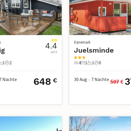
k
Dänemark
4.4
ig
Juelsminde
von 5
1
2
4
1
1
0
chlafzimmer
1 Badezimmer
2 Haustiere
4 Gäste
1 Schlafzimmer
1 Badezimmer
0 Haustiere
648
3
7
Nächte
30 Aug
7
Nächte
€
507
 €
•