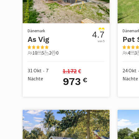
Dänemark
Dänemar
4.7
As Vig
Pøt 
von 5
10
5
2
0
4
3
10 Gäste
5 Schlafzimmer
2 Badezimmer
0 Haustiere
4 Gäste
3 S
1.172
 €
31 Okt
7
24 Okt
•
Nächte
973
Nächte
€