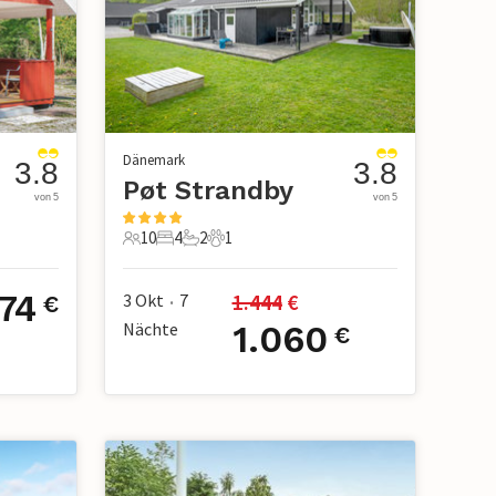
Dänemark
3.8
3.8
Pøt Strandby
von 5
von 5
10
4
2
1
10 Gäste
4 Schlafzimmer
2 Badezimmer
1 Haustier
74
1.444
 €
3 Okt
7
€
•
Nächte
1.060
€