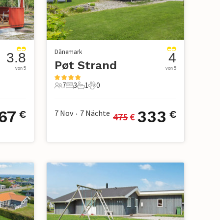
Dänemark
3.8
4
Pøt Strand
von 5
von 5
7
3
1
0
7 Gäste
3 Schlafzimmer
1 Badezimmer
0 Haustiere
67
333
7 Nov
7
Nächte
€
€
475
 €
•