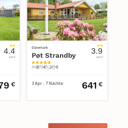
Dänemark
4.4
3.9
Pøt Strandby
von 5
von 5
8
4
2
0
8 Gäste
4 Schlafzimmer
2 Badezimmer
0 Haustiere
79
641
3 Apr
7
Nächte
€
€
•