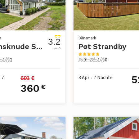
k
Dänemark
3.2
Bjørnsknude Strand
Pøt Strandby
von 5
1
2
9
3
1
0
chlafzimmer
1 Badezimmer
2 Haustiere
9 Gäste
3 Schlafzimmer
1 Badezimmer
0 Haustiere
5
601
 €
7
3 Apr
7
Nächte
•
360
€