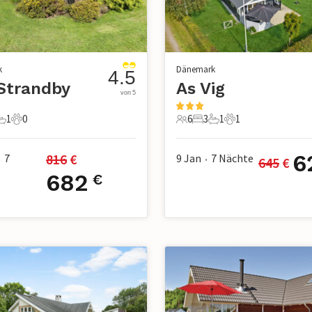
k
Dänemark
4.5
Strandby
As Vig
von 5
1
0
6
3
1
1
chlafzimmer
1 Badezimmer
0 Haustiere
6 Gäste
3 Schlafzimmer
1 Badezimmer
1 Haustier
6
816
 €
7
9 Jan
7
Nächte
645
 €
•
•
682
€