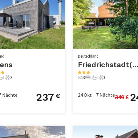
and
Deutschland
sens
Friedrichstadt(St. An
1
2
3
1
1
0
chlafzimmer
1 Badezimmer
2 Haustiere
3 Gäste
1 Schlafzimmer
1 Badezimmer
0 Haustiere
237
2
7
Nächte
24 Okt
7
Nächte
€
349
 €
•