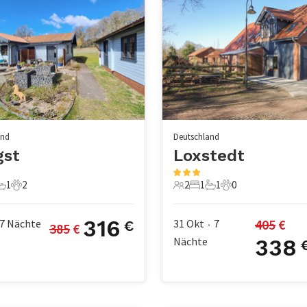
and
Deutschland
gst
Loxstedt
1
2
2
1
1
0
chlafzimmer
1 Badezimmer
2 Haustiere
2 Gäste
1 Schlafzimmer
1 Badezimmer
0 Haustiere
316
405
 €
7
Nächte
31 Okt
7
€
385
 €
•
Nächte
338