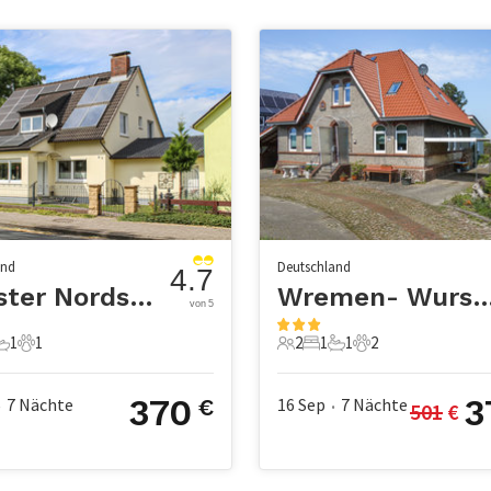
and
Deutschland
4.7
Wurster Nordseeküste
Wremen- Wurster Nords
von 5
1
1
2
1
1
2
chlafzimmer
1 Badezimmer
1 Haustier
2 Gäste
1 Schlafzimmer
1 Badezimmer
2 Haustiere
370
3
7
Nächte
16 Sep
7
Nächte
€
501
 €
•
•