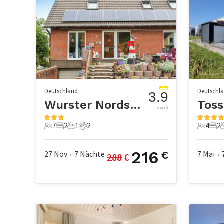
Deutschland
Deutschl
3.9
Wurster Nordseeküste
Tos
von 5
7
2
1
2
4
2
7 Gäste
2 Schlafzimmer
1 Badezimmer
2 Haustiere
4 Gäste
2 S
216
27 Nov
7
Nächte
7 Mai
€
288
 €
•
•