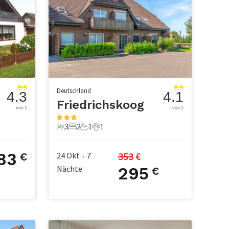
Deutschland
4.3
4.1
Friedrichskoog
von 5
von 5
3
2
1
1
3 Gäste
2 Schlafzimmer
1 Badezimmer
1 Haustier
83
353
 €
24 Okt
7
€
•
Nächte
295
€