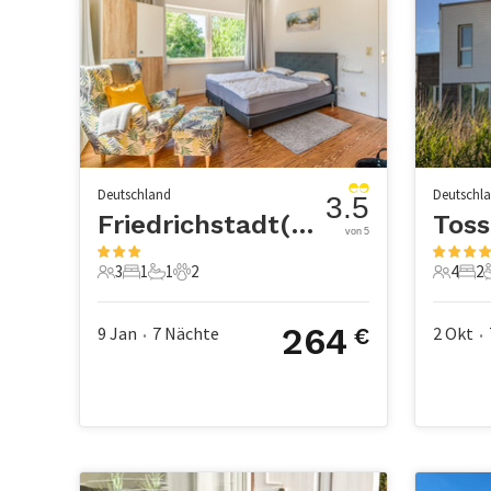
Deutschland
Deutschl
3.5
Friedrichstadt(St. Annen)
Tos
von 5
3
1
1
2
4
2
3 Gäste
1 Schlafzimmer
1 Badezimmer
2 Haustiere
4 Gäste
2 S
264
9 Jan
7
Nächte
2 Okt
€
•
•