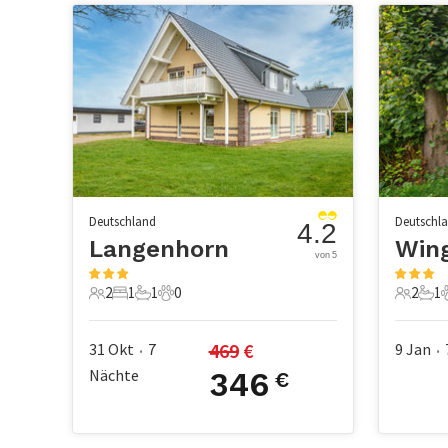
Deutschland
Deutschl
4.2
Langenhorn
Win
von 5
2
1
1
0
2
1
2 Gäste
1 Schlafzimmer
1 Badezimmer
0 Haustiere
2 Gäste
1 B
469
 €
31 Okt
7
9 Jan
•
•
Nächte
346
€