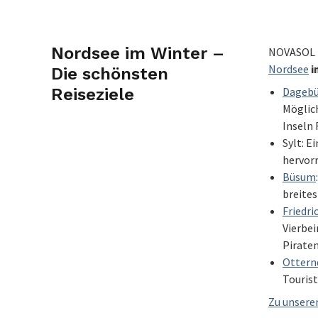
Nordsee im Winter –
NOVASOL b
Nordsee
i
Die schönsten
Reiseziele
Dagebü
Möglich
Inseln
Sylt: E
hervor
Büsum
breites
Friedr
Vierbe
Piraten
Ottern
Tourist
Zu unsere