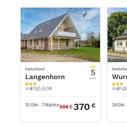
Deutschland
Deutschl
5
Langenhorn
von 5
4
1
1
0
4
2
4 Gäste
1 Schlafzimmer
1 Badezimmer
0 Haustiere
4 Gäste
2 S
370
31 Okt
7
Nächte
24 Okt
€
504
 €
•