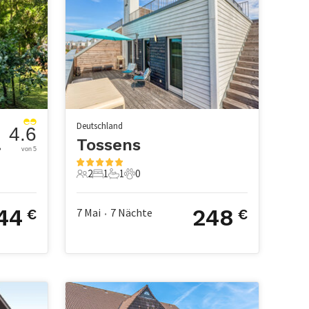
Deutschland
4.6
nen)
Tossens
von 5
2
1
1
0
2 Gäste
1 Schlafzimmer
1 Badezimmer
0 Haustiere
44
248
7 Mai
7
Nächte
€
€
•