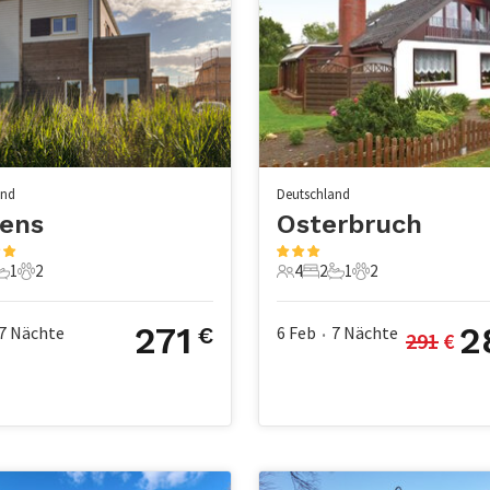
and
Deutschland
sens
Osterbruch
1
2
4
2
1
2
chlafzimmer
1 Badezimmer
2 Haustiere
4 Gäste
2 Schlafzimmer
1 Badezimmer
2 Haustiere
271
2
7
Nächte
6 Feb
7
Nächte
€
291
 €
•