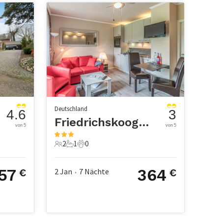
Deutschland
4.6
3
Friedrichskoog-Spitze
von 5
von 5
2
1
0
2 Gäste
1 Badezimmer
0 Haustiere
57
364
2 Jan
7
Nächte
€
€
•