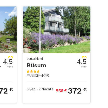
Deutschland
4.5
4.5
eeküste
Büsum
von 5
von 5
4
2
1
0
4 Gäste
2 Schlafzimmer
1 Badezimmer
0 Haustiere
72
372
5 Sep
7
Nächte
€
€
566
 €
•