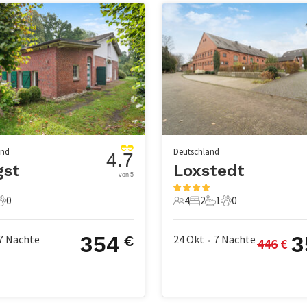
and
Deutschland
4.7
gst
Loxstedt
von 5
0
4
2
1
0
adezimmer
0 Haustiere
4 Gäste
2 Schlafzimmer
1 Badezimmer
0 Haustiere
354
3
7
Nächte
24 Okt
7
Nächte
€
446
 €
•