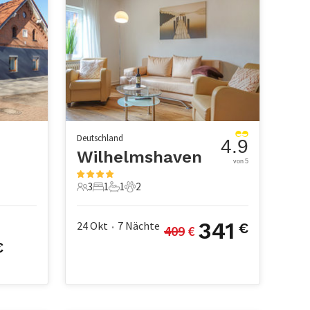
Deutschland
4.9
Wilhelmshaven
von 5
3
1
1
2
3 Gäste
1 Schlafzimmer
1 Badezimmer
2 Haustiere
341
24 Okt
7
Nächte
€
409
 €
•
€