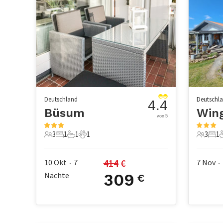
Deutschland
Deutschl
4.4
Büsum
Win
von 5
3
1
1
1
3
1
3 Gäste
1 Schlafzimmer
1 Badezimmer
1 Haustier
3 Gäste
1 S
414
 €
10 Okt
7
7 Nov
•
•
Nächte
309
€