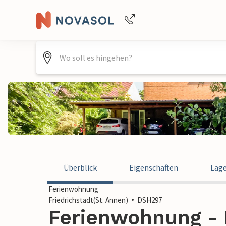
Buchungshilfe per Telefon
+4940688715475
Überblick
Eigenschaften
Lag
Ferienwohnung
Friedrichstadt(St. Annen)
DSH297
Ferienwohnung - F