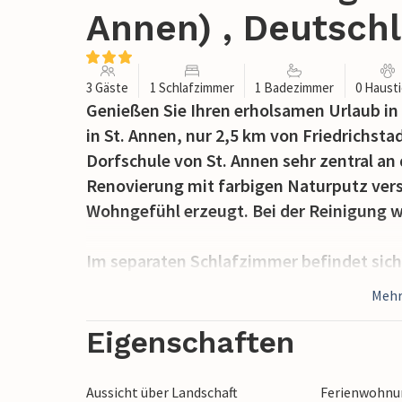
Annen) , Deutsch
3 Gäste
1 Schlafzimmer
1 Badezimmer
0 Haust
Genießen Sie Ihren erholsamen Urlaub in
in St. Annen, nur 2,5 km von Friedrichsta
Dorfschule von St. Annen sehr zentral a
Renovierung mit farbigen Naturputz vers
Wohngefühl erzeugt. Bei der Reinigung w
Im separaten Schlafzimmer befindet sich
ein weiterer Schlafplatz. Schlaf-und Wo
Mehr
getrennt, so dass Sie hier nachts ausrei
Eigenschaften
Der TV-Empfang erfolgt über DVB-T (Ante
Aussicht über Landschaft
Ferienwohnun