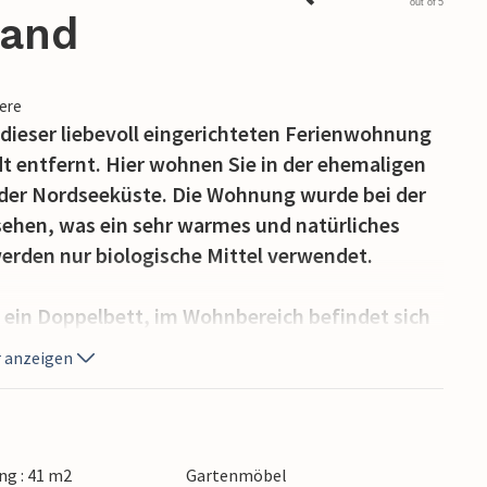
out of 5
land
iere
 dieser liebevoll eingerichteten Ferienwohnung
dt entfernt. Hier wohnen Sie in der ehemaligen
n der Nordseeküste. Die Wohnung wurde bei der
ehen, was ein sehr warmes und natürliches
erden nur biologische Mittel verwendet.
 ein Doppelbett, im Wohnbereich befindet sich
hnzimmer sind durch einen Flur von einander
 anzeigen
chend Ruhe haben.
nne/Digital).
g : 41 m2
Gartenmöbel